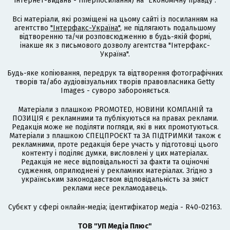
інтернет-видань - гіперпосилання) на "Економічну правду".
Всі матеріали, які розміщені на цьому сайті із посиланням на
агентство
"Інтерфакс-Україна"
, не підлягають подальшому
відтворенню та/чи розповсюдженню в будь-якій формі,
інакше як з письмового дозволу агентства "Інтерфакс-
Україна".
Будь-яке копіювання, передрук та відтворення фотографічних
творів та/або аудіовізуальних творів правовласника Getty
Images - суворо забороняється.
Матеріали з плашкою PROMOTED, НОВИНИ КОМПАНІЙ та
ПОЗИЦІЯ є рекламними та публікуються на правах реклами.
Редакція може не поділяти погляди, які в них промотуються.
Матеріали з плашкою СПЕЦПРОЄКТ та ЗА ПІДТРИМКИ також є
рекламними, проте редакція бере участь у підготовці цього
контенту і поділяє думки, висловлені у цих матеріалах.
Редакція не несе відповідальності за факти та оціночні
судження, оприлюднені у рекламних матеріалах. Згідно з
українським законодавством відповідальність за зміст
реклами несе рекламодавець.
Cубєкт у сфері онлайн-медіа; ідентифікатор медіа - R40-02163.
ТОВ "УП Медіа Плюс"