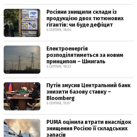
Росіяни знищили склади із
продукцією двох тютюнових
гігантів: чи буде дефіцит
6 СЕРПНЯ, 18:04
Електроенергія
розподілятиметься за новим
принципом – Шмигаль
6 СЕРПНЯ, 18:23
Путін змусив Центральний банк
знизити базову ставку –
Bloomberg
6 СЕРПНЯ, 15:07
PUMA оцінила втрати внаслідок
знищення Росією її складських
запасів