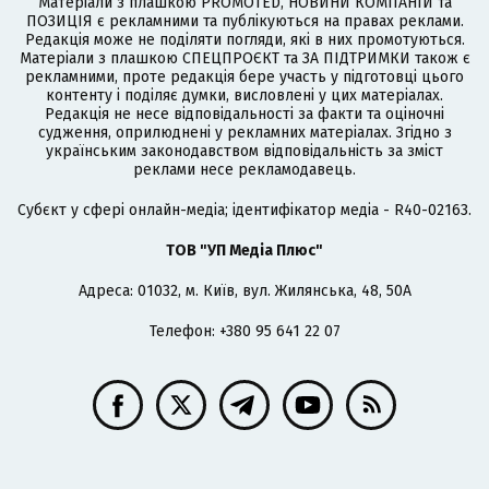
Матеріали з плашкою PROMOTED, НОВИНИ КОМПАНІЙ та
ПОЗИЦІЯ є рекламними та публікуються на правах реклами.
Редакція може не поділяти погляди, які в них промотуються.
Матеріали з плашкою СПЕЦПРОЄКТ та ЗА ПІДТРИМКИ також є
рекламними, проте редакція бере участь у підготовці цього
контенту і поділяє думки, висловлені у цих матеріалах.
Редакція не несе відповідальності за факти та оціночні
судження, оприлюднені у рекламних матеріалах. Згідно з
українським законодавством відповідальність за зміст
реклами несе рекламодавець.
Cубєкт у сфері онлайн-медіа; ідентифікатор медіа - R40-02163.
ТОВ "УП Медіа Плюс"
Адреса: 01032, м. Київ, вул. Жилянська, 48, 50А
Телефон: +380 95 641 22 07