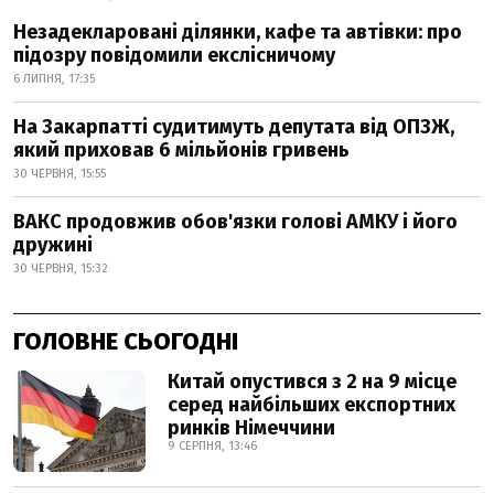
Незадекларовані ділянки, кафе та автівки: про
підозру повідомили екслісничому
6 ЛИПНЯ, 17:35
На Закарпатті судитимуть депутата від ОПЗЖ,
який приховав 6 мільйонів гривень
30 ЧЕРВНЯ, 15:55
ВАКС продовжив обов'язки голові АМКУ і його
дружині
30 ЧЕРВНЯ, 15:32
ГОЛОВНЕ СЬОГОДНІ
Китай опустився з 2 на 9 місце
серед найбільших експортних
ринків Німеччини
9 СЕРПНЯ, 13:46