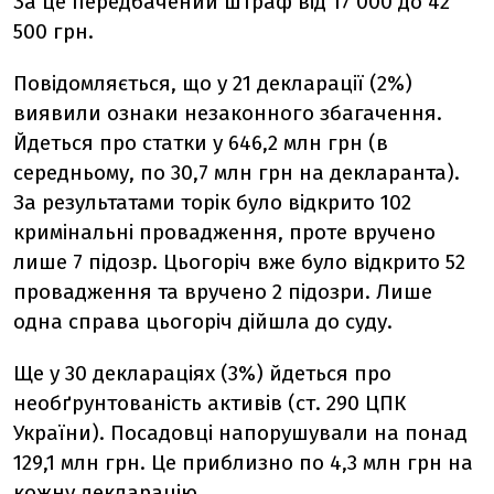
За це передбачений штраф від 17 000 до 42
500 грн.
Повідомляється, що
у
21 декларації (2%)
виявили ознаки незаконного збагачення.
Йдеться про статки у 646,2 млн грн (в
середньому, по 30,7 млн грн на декларанта).
За результатами торік було відкрито 102
кримінальні провадження, проте вручено
лише 7 підозр. Цьогоріч вже було відкрито 52
провадження та вручено 2 підозри. Лише
одна справа цьогоріч дійшла до суду.
Ще у 30 деклараціях (3%) йдеться про
необґрунтованість активів (ст. 290 ЦПК
України). Посадовці напорушували на понад
129,1 млн грн. Це приблизно по 4,3 млн грн на
кожну декларацію.