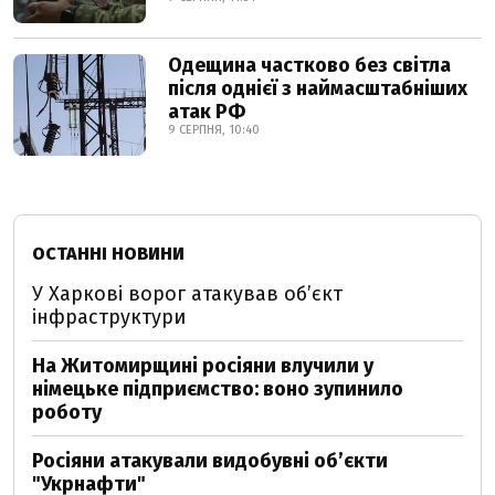
Одещина частково без світла
після однієї з наймасштабніших
атак РФ
9 СЕРПНЯ, 10:40
ОСТАННІ НОВИНИ
У Харкові ворог атакував обʼєкт
інфраструктури
На Житомирщині росіяни влучили у
німецьке підприємство: воно зупинило
роботу
Росіяни атакували видобувні обʼєкти
"Укрнафти"