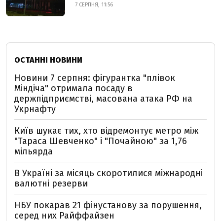
7 СЕРПНЯ, 11:56
ОСТАННІ НОВИНИ
Новини 7 серпня: фігурантка "плівок
Міндіча" отримала посаду в
держпідприємстві, масована атака РФ на
Укрнафту
Київ шукає тих, хто відремонтує метро між
"Тараса Шевченко" і "Почайною" за 1,76
мільярда
В Україні за місяць скоротилися міжнародні
валютні резерви
НБУ покарав 21 фінустанову за порушення,
серед них Райффайзен