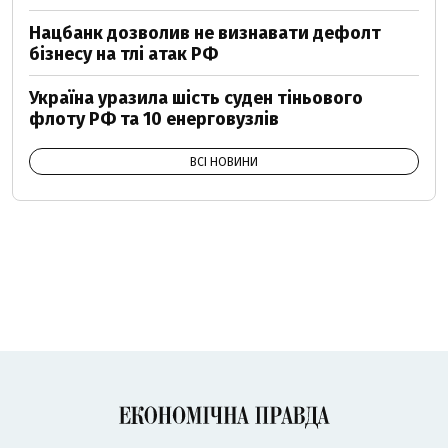
Нацбанк дозволив не визнавати дефолт
бізнесу на тлі атак РФ
Україна уразила шість суден тіньового
флоту РФ та 10 енерговузлів
ВСІ НОВИНИ