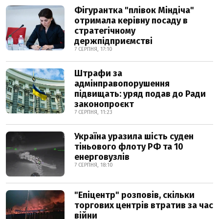
Фігурантка "плівок Міндіча"
отримала керівну посаду в
стратегічному
держпідприємстві
7 СЕРПНЯ, 17:10
Штрафи за
адмінправопорушення
підвищать: уряд подав до Ради
законопроєкт
7 СЕРПНЯ, 11:23
Україна уразила шість суден
тіньового флоту РФ та 10
енерговузлів
7 СЕРПНЯ, 18:10
"Епіцентр" розповів, скільки
торгових центрів втратив за час
війни