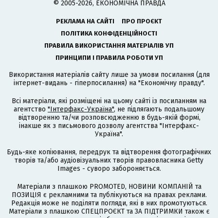
© 2005-2026, ЕКОНОМІЧНА ПРАВДА
РЕКЛАМА НА САЙТІ
ПРО ПРОЄКТ
ПОЛІТИКА КОНФІДЕНЦІЙНОСТІ
ПРАВИЛА ВИКОРИСТАННЯ МАТЕРІАЛІВ УП
ПРИНЦИПИ І ПРАВИЛА РОБОТИ УП
Використання матеріалів сайту лише за умови посилання (для
інтернет-видань - гіперпосилання) на "Економічну правду".
Всі матеріали, які розміщені на цьому сайті із посиланням на
агентство
"Інтерфакс-Україна"
, не підлягають подальшому
відтворенню та/чи розповсюдженню в будь-якій формі,
інакше як з письмового дозволу агентства "Інтерфакс-
Україна".
Будь-яке копіювання, передрук та відтворення фотографічних
творів та/або аудіовізуальних творів правовласника Getty
Images - суворо забороняється.
Матеріали з плашкою PROMOTED, НОВИНИ КОМПАНІЙ та
ПОЗИЦІЯ є рекламними та публікуються на правах реклами.
Редакція може не поділяти погляди, які в них промотуються.
Матеріали з плашкою СПЕЦПРОЄКТ та ЗА ПІДТРИМКИ також є