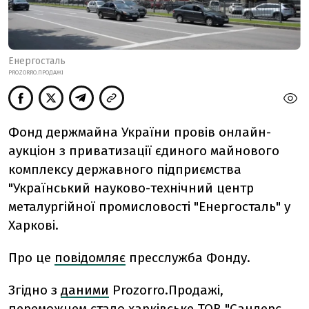
Енергосталь
PROZORRO.ПРОДАЖІ
Фонд держмайна України провів онлайн-
аукціон з приватизації єдиного майнового
комплексу державного підприємства
"Український науково-технічний центр
металургійної промисловості "Енергосталь" у
Харкові.
Про це
повідомляє
пресслужба Фонду.
Згідно з
даними
Prozorro.Продажі,
переможцем стало харківське ТОВ "Сандерс