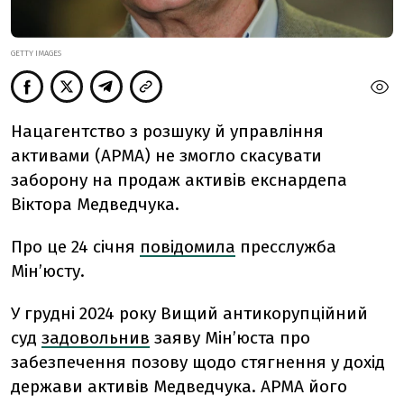
GETTY IMAGES
Нацагентство з розшуку й управління
активами (АРМА) не змогло скасувати
заборону на продаж активів екснардепа
Віктора Медведчука.
Про це 24 січня
повідомила
пресслужба
Мінʼюсту.
У грудні 2024 року Вищий антикорупційний
суд
задовольнив
заяву Мінʼюста про
забезпечення позову щодо стягнення у дохід
держави активів Медведчука. АРМА його