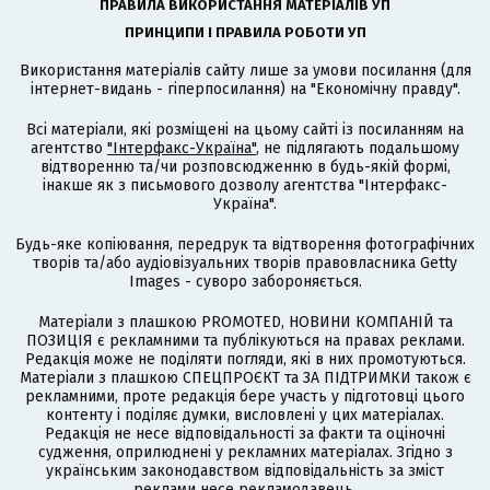
ПРАВИЛА ВИКОРИСТАННЯ МАТЕРІАЛІВ УП
ПРИНЦИПИ І ПРАВИЛА РОБОТИ УП
Використання матеріалів сайту лише за умови посилання (для
інтернет-видань - гіперпосилання) на "Економічну правду".
Всі матеріали, які розміщені на цьому сайті із посиланням на
агентство
"Інтерфакс-Україна"
, не підлягають подальшому
відтворенню та/чи розповсюдженню в будь-якій формі,
інакше як з письмового дозволу агентства "Інтерфакс-
Україна".
Будь-яке копіювання, передрук та відтворення фотографічних
творів та/або аудіовізуальних творів правовласника Getty
Images - суворо забороняється.
Матеріали з плашкою PROMOTED, НОВИНИ КОМПАНІЙ та
ПОЗИЦІЯ є рекламними та публікуються на правах реклами.
Редакція може не поділяти погляди, які в них промотуються.
Матеріали з плашкою СПЕЦПРОЄКТ та ЗА ПІДТРИМКИ також є
рекламними, проте редакція бере участь у підготовці цього
контенту і поділяє думки, висловлені у цих матеріалах.
Редакція не несе відповідальності за факти та оціночні
судження, оприлюднені у рекламних матеріалах. Згідно з
українським законодавством відповідальність за зміст
реклами несе рекламодавець.