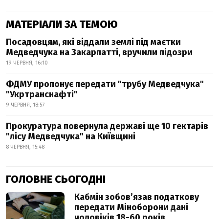
МАТЕРІАЛИ ЗА ТЕМОЮ
Посадовцям, які віддали землі під маєтки
Медведчука на Закарпатті, вручили підозри
19 ЧЕРВНЯ, 16:10
ФДМУ пропонує передати "трубу Медведчука"
"Укртранснафті"
9 ЧЕРВНЯ, 18:57
Прокуратура повернула державі ще 10 гектарів
"лісу Медведчука" на Київщині
8 ЧЕРВНЯ, 15:48
ГОЛОВНЕ СЬОГОДНІ
Кабмін зобовʼязав податкову
передати Міноборони дані
чоловіків 18-60 років