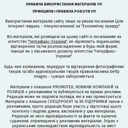
ПРАВИЛА ВИКОРИСТАННЯ МАТЕРІАЛІВ УП
ПРИНЦИПИ І ПРАВИЛА РОБОТИ УП
Використання матеріалів сайту лише за умови посилання (для
інтернет-видань - гіперпосилання) на "Економічну правду".
Всі матеріали, які розміщені на цьому сайті із посиланням на
агентство
"Інтерфакс-Україна"
, не підлягають подальшому
відтворенню та/чи розповсюдженню в будь-якій формі,
інакше як з письмового дозволу агентства "Інтерфакс-
Україна".
Будь-яке копіювання, передрук та відтворення фотографічних
творів та/або аудіовізуальних творів правовласника Getty
Images - суворо забороняється.
Матеріали з плашкою PROMOTED, НОВИНИ КОМПАНІЙ та
ПОЗИЦІЯ є рекламними та публікуються на правах реклами.
Редакція може не поділяти погляди, які в них промотуються.
Матеріали з плашкою СПЕЦПРОЄКТ та ЗА ПІДТРИМКИ також є
рекламними, проте редакція бере участь у підготовці цього
контенту і поділяє думки, висловлені у цих матеріалах.
Редакція не несе відповідальності за факти та оціночні
судження, оприлюднені у рекламних матеріалах. Згідно з
українським законодавством відповідальність за зміст