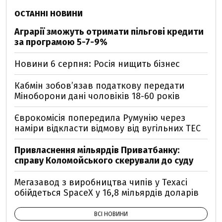
ОСТАННІ НОВИНИ
Аграрії зможуть отримати пільгові кредити
за програмою 5-7-9%
Новини 6 серпня: Росія нищить бізнес
Кабмін зобовʼязав податкову передати
Міноборони дані чоловіків 18-60 років
Єврокомісія попередила Румунію через
наміри відкласти відмову від вугільних ТЕС
Привласнення мільярдів Приватбанку:
справу Коломойського скерували до суду
Мегазавод з виробництва чипів у Техасі
обійдеться SpaceX у 16,8 мільярдів доларів
ВСІ НОВИНИ