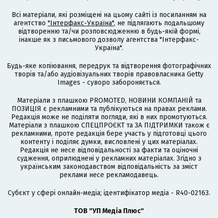
Всі матеріали, які розміщені на цьому сайті із посиланням на
агентство
"Інтерфакс-Україна"
, не підлягають подальшому
відтворенню та/чи розповсюдженню в будь-якій формі,
інакше як з письмового дозволу агентства "Інтерфакс-
Україна".
Будь-яке копіювання, передрук та відтворення фотографічних
творів та/або аудіовізуальних творів правовласника Getty
Images - суворо забороняється.
Матеріали з плашкою PROMOTED, НОВИНИ КОМПАНІЙ та
ПОЗИЦІЯ є рекламними та публікуються на правах реклами.
Редакція може не поділяти погляди, які в них промотуються.
Матеріали з плашкою СПЕЦПРОЄКТ та ЗА ПІДТРИМКИ також є
рекламними, проте редакція бере участь у підготовці цього
контенту і поділяє думки, висловлені у цих матеріалах.
Редакція не несе відповідальності за факти та оціночні
судження, оприлюднені у рекламних матеріалах. Згідно з
українським законодавством відповідальність за зміст
реклами несе рекламодавець.
Cубєкт у сфері онлайн-медіа; ідентифікатор медіа - R40-02163.
ТОВ "УП Медіа Плюс"