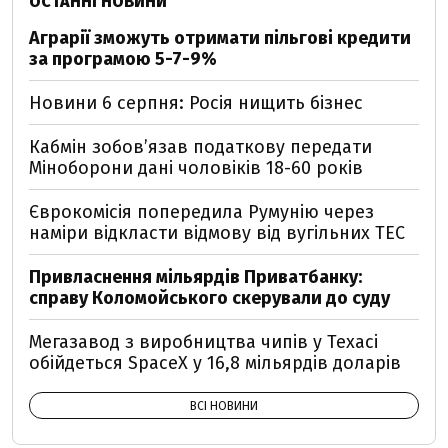
ОСТАННІ НОВИНИ
Аграрії зможуть отримати пільгові кредити
за програмою 5-7-9%
Новини 6 серпня: Росія нищить бізнес
Кабмін зобовʼязав податкову передати
Міноборони дані чоловіків 18-60 років
Єврокомісія попередила Румунію через
наміри відкласти відмову від вугільних ТЕС
Привласнення мільярдів Приватбанку:
справу Коломойського скерували до суду
Мегазавод з виробництва чипів у Техасі
обійдеться SpaceX у 16,8 мільярдів доларів
ВСІ НОВИНИ