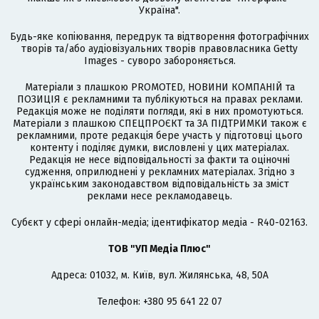
Україна".
Будь-яке копіювання, передрук та відтворення фотографічних
творів та/або аудіовізуальних творів правовласника Getty
Images - суворо забороняється.
Матеріали з плашкою PROMOTED, НОВИНИ КОМПАНІЙ та
ПОЗИЦІЯ є рекламними та публікуються на правах реклами.
Редакція може не поділяти погляди, які в них промотуються.
Матеріали з плашкою СПЕЦПРОЄКТ та ЗА ПІДТРИМКИ також є
рекламними, проте редакція бере участь у підготовці цього
контенту і поділяє думки, висловлені у цих матеріалах.
Редакція не несе відповідальності за факти та оціночні
судження, оприлюднені у рекламних матеріалах. Згідно з
українським законодавством відповідальність за зміст
реклами несе рекламодавець.
Cубєкт у сфері онлайн-медіа; ідентифікатор медіа - R40-02163.
ТОВ "УП Медіа Плюс"
Адреса: 01032, м. Київ, вул. Жилянська, 48, 50А
Телефон: +380 95 641 22 07