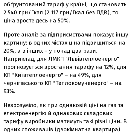
обґрунтований тариф у країні, що становить
2 540 грн/Гкал (2 117 грн/Гкал без ПДВ), то
ціна зросте десь на 50%.
Проте аналіз за підприємствами показує іншу
картину: в одних містах ціна підвищиться на
20%, а в інших – у понад два рази.
Наприклад, для ЛМКП "Львівтеплоенерго"
прогнозується зростання тарифу на 12%, для
КП "Київтеплоенерго" – на 49%, для
чернігівського КП "Теплокомуненерго" – на
93%.
Незрозуміло, як при однаковій ціні на газ та
електроенергію й однакових складових
тарифу виробники матимуть такі різні ціни. В
одних споживачів (двокімнатна квартира)