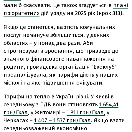
мали б скасувати.
Це також згадується в
плані
пріоритетних
дій уряду на 2025 рік (крок 313).
Якщо це станеться, вартість комунальних
послуг неминуче збільшиться, у деяких
областях – у понад два рази. Аби
спрогнозувати зростання, що призведе до
значного фінансового навантаження на
родини, громадська організація "Екоклуб"
проаналізувала, які тарифи діють у наших
містах і на яке підвищення очікувати.
Тарифи на тепло в Україні різні. У Києві в
середньому з ПДВ вони становлять
1 654,41
грн/Гкал
, у Житомирі –
1 811 грн/Гкал,
у
Черкасах –
1 407 – 1 537 грн/Гкал
. Якщо взяти
середньозважений економічно