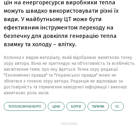
цін на енергоресурси виробники тепла
можуть швидко використовувати різні їх
види. У майбутньому ЦТ може бути
ефективним інструментом переходу на
безпечну для довкілля генерацію тепла
взимку та холоду – влітку.
Колонка є видом матеріалу, який відображає винятково точку
зору автора. Вона не претендує на об'єктивність та всебічність
висвітлення теми, про яку йдеться. Точка зору редакції
"Економічної правди" та "Української правди" може не
збігатися з точкою зору автора. Редакція не відповідає за
достовірність та тлумачення наведеної інформації і виконує
винятково роль носія.
ТЕПЛОКОМУНЕНЕРГО
ЦІНИ
БОРГИ
ТАРИФИ
ЄС
РЕКЛАМА: