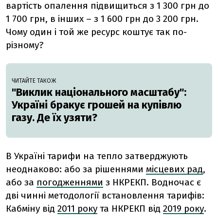
вартість опалення підвищиться з 1 300 грн до
1 700 грн, в інших – з 1 600 грн до 3 200 грн.
Чому один і той же ресурс коштує так по-
різному?
ЧИТАЙТЕ ТАКОЖ
"Виклик національного масштабу":
Україні бракує грошей на купівлю
газу. Де їх узяти?
В Україні тарифи на тепло затверджують
неоднаково: або за рішеннями
місцевих рад
,
або за
погодженнями
з НКРЕКП. Водночас є
дві чинні методології встановлення тарифів:
Кабміну від
2011 року
та НКРЕКП від
2019 року
.