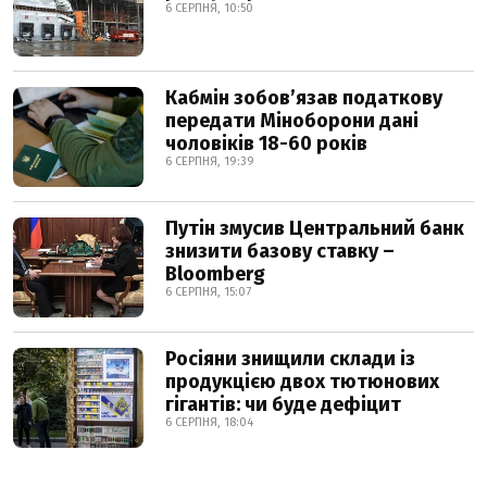
6 СЕРПНЯ, 10:50
Кабмін зобовʼязав податкову
передати Міноборони дані
чоловіків 18-60 років
6 СЕРПНЯ, 19:39
Путін змусив Центральний банк
знизити базову ставку –
Bloomberg
6 СЕРПНЯ, 15:07
Росіяни знищили склади із
продукцією двох тютюнових
гігантів: чи буде дефіцит
6 СЕРПНЯ, 18:04