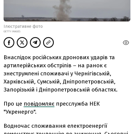
Ілюстративне фото
GETTY IMAGES
Внаслідок російських дронових ударів та
артилерійських обстрілів – на ранок є
знеструмлені споживачі у Чернігівській,
Харківській, Сумській, Дніпропетровській,
Запорізькій і Дніпропетровській областях.
Про це
повідомляє
пресслужба НЕК
"Укренерго".
Водночас споживання електроенергії
демонструє тенденцію до зниження. Сьогодні,