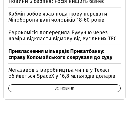
Новини 6 серпня: Росія нищить бізнес
Кабмін зобовʼязав податкову передати
Міноборони дані чоловіків 18-60 років
Єврокомісія попередила Румунію через
наміри відкласти відмову від вугільних ТЕС
Привласнення мільярдів Приватбанку:
справу Коломойського скерували до суду
Мегазавод з виробництва чипів у Техасі
обійдеться SpaceX у 16,8 мільярдів доларів
ВСІ НОВИНИ