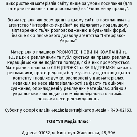
Використання матеріалів сайту лише за умови посилання (для
інтернет-видань - гіперпосилання) на "Економічну правду".
Всі матеріали, які розміщені на цьому сайті із посиланням на
агентство
"Інтерфакс-Україна"
, не підлягають подальшому
відтворенню та/чи розповсюдженню в будь-якій формі,
інакше як з письмового дозволу агентства "Інтерфакс-
Україна".
Матеріали з плашкою PROMOTED, НОВИНИ КОМПАНІЙ та
ПОЗИЦІЯ є рекламними та публікуються на правах реклами.
Редакція може не поділяти погляди, які в них промотуються.
Матеріали з плашкою СПЕЦПРОЄКТ та ЗА ПІДТРИМКИ також є
рекламними, проте редакція бере участь у підготовці цього
контенту і поділяє думки, висловлені у цих матеріалах.
Редакція не несе відповідальності за факти та оціночні
судження, оприлюднені у рекламних матеріалах. Згідно з
українським законодавством відповідальність за зміст
реклами несе рекламодавець.
Cубєкт у сфері онлайн-медіа; ідентифікатор медіа - R40-02163.
ТОВ "УП Медіа Плюс"
Адреса: 01032, м. Київ, вул. Жилянська, 48, 50А