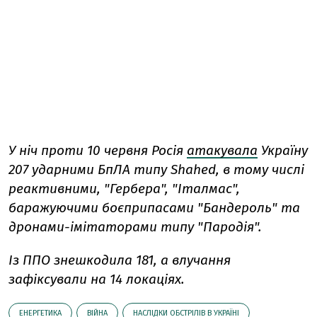
У ніч проти 10 червня Росія
атакувала
Україну
207 ударними БпЛА типу Shahed, в тому числі
реактивними, "Гербера", "Італмас",
баражуючими боєприпасами "Бандероль" та
дронами-імітаторами типу "Пародія".
Із ППО знешкодила 181, а влучання
зафіксували на 14 локаціях.
ЕНЕРГЕТИКА
ВІЙНА
НАСЛІДКИ ОБСТРІЛІВ В УКРАЇНІ