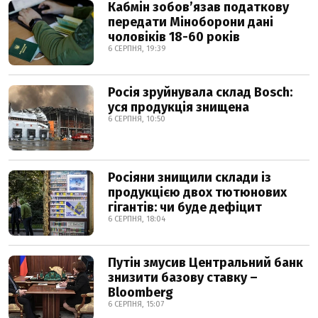
Кабмін зобовʼязав податкову
передати Міноборони дані
чоловіків 18-60 років
6 СЕРПНЯ, 19:39
Росія зруйнувала склад Bosch:
уся продукція знищена
6 СЕРПНЯ, 10:50
Росіяни знищили склади із
продукцією двох тютюнових
гігантів: чи буде дефіцит
6 СЕРПНЯ, 18:04
Путін змусив Центральний банк
знизити базову ставку –
Bloomberg
6 СЕРПНЯ, 15:07