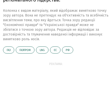
Колонка є видом матеріалу, який відображає винятково точку
зору автора. Вона не претендує на об'єктивність та всебічність
висвітлення теми, про яку йдеться. Точка зору редакції
"Економічної правди" та "Української правди" може не
збігатися з точкою зору автора. Редакція не відповідає за
достовірність та тлумачення наведеної інформації і виконує
винятково роль носія.
ГАЗ
ГАЗПРОМ
LNG
ЄС
РФ
РЕКЛАМА: