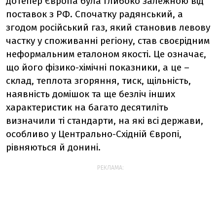
дотепер Європа була глибоко залежною від
поставок з РФ. Спочатку радянський, а
згодом російський газ, який становив левову
частку у споживанні регіону, став своєрідним
неформальним еталоном якості. Це означає,
що його фізико-хімічні показники, а це
–
склад, теплота згоряння, тиск, щільність,
наявність домішок та ще безліч інших
характеристик на багато десятиліть
визначили ті стандарти, на які всі держави,
особливо у Центрально-Східній Європі,
рівняються й донині.
РЕКЛАМА: