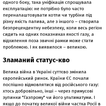
одного боку, така уніфікація спрощувала
експлуатацію: не потрібно було часто
переналаштовувати котли чи турбіни під
різну якість палива, але з іншого
–
створила
безпрецендентну небезпеку, коли весь регіон
сидить на одних показниках якості газу, а
відхилення поза звичні рамки може стати
проблемою. І як виявилося
–
великою.
Зламаний статус-кво
Велика війна в Україні суттєво змінила
європейський ринок. Країни ЄС почали
поспішно відмовлятися від російського газу:
хтось добровільно, інші
–
через примусові
зупинки "Газпрому" чи його ультиматуми. І
якщо до початку великої війни частка Росії в