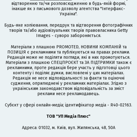
відтворенню та/чи розповсюдженню в будь-якій формі,
інакше як з письмового дозволу агентства "Інтерфакс-
Україна".
Будь-яке копіювання, передрук та відтворення фотографічних
творів та/або аудіовізуальних творів правовласника Getty
Images - суворо забороняється.
Матеріали з плашкою PROMOTED, НОВИНИ КОМПАНІЙ та
ПОЗИЦІЯ є рекламними та публікуються на правах реклами.
Редакція може не поділяти погляди, які в них промотуються.
Матеріали з плашкою СПЕЦПРОЄКТ та ЗА ПІДТРИМКИ також є
рекламними, проте редакція бере участь у підготовці цього
контенту і поділяє думки, висловлені у цих матеріалах.
Редакція не несе відповідальності за факти та оціночні
судження, оприлюднені у рекламних матеріалах. Згідно з
українським законодавством відповідальність за зміст
реклами несе рекламодавець.
Cубєкт у сфері онлайн-медіа; ідентифікатор медіа - R40-02163.
ТОВ "УП Медіа Плюс"
Адреса: 01032, м. Київ, вул. Жилянська, 48, 50А