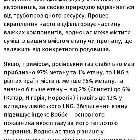
європейців, за своєю природою відрізняється
від трубопровідного ресурсу. Процес
скраплення часто відфільтровує частину
важких компонентів, водночас може містити
суміші з вищим вмістом етану чи пропану, що
залежить від конкретного родовища.
Якщо, приміром, російський газ стабільно мав
приблизно 97% метану та 1% етану, то LNG з
різних країн містить менше 95% метану, та
значно більше етану
–
від 2% (Єгипет) до 6%
(Катар, Нігерія, Норвегія) і навіть до 13% у
випадку лівійського LNG. Збільшення етану
підвищує індекс Воббе
–
основного
показника
якості газу за його теплотою
згоряння. Водночас така різниця у
показниках суттєво відрізняє одні потоки газу