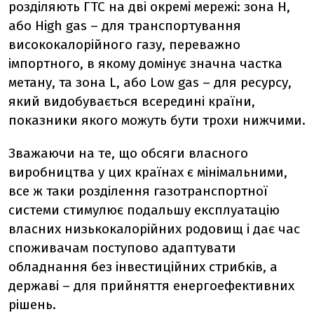
розділяють ГТС на дві окремі мережі: зона Н,
або High gas
–
для транспортування
висококалорійного газу, переважно
імпортного, в якому домінує значна частка
метану, та зона L, або Low gas
–
для ресурсу,
який видобувається всередині країни,
показники якого можуть бути трохи нижчими.
Зважаючи на те, що обсяги власного
виробництва у цих країнах є мінімальними,
все ж таки розділення газотранспортної
системи стимулює подальшу експлуатацію
власних низькокалорійних родовищ і дає час
споживачам поступово адаптувати
обладнання без інвестиційних стрибків, а
державі – для прийняття енергоефективних
рішень.