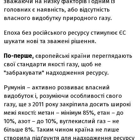
зважаючи на низку факторів і одним із
головних є наявність, або відсутність
власного видобутку природного газу.
Епоха без російського ресурсу стимулює ЄС
шукати нові та зважені рішення.
По-перше,
європейські країни переглядають
свої стандарти якості газу, щоб не
"забракувати" надходження ресурсу.
Румунія – активно розвиває
власний
видобуток і, розуміючи особливості свого
газу, ще з 2011 року закріпила досить широкі
межі якості: метан
–
мінімум 85%, етан
–
до
10%, азот
–
до 10%, вуглекислий газ
–
не
більше 8%. Таким чином країна не лише
створила підґрунтя для надходження ресурсу