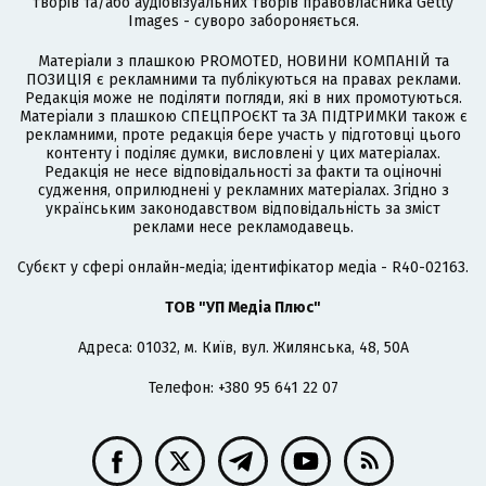
творів та/або аудіовізуальних творів правовласника Getty
Images - суворо забороняється.
Матеріали з плашкою PROMOTED, НОВИНИ КОМПАНІЙ та
ПОЗИЦІЯ є рекламними та публікуються на правах реклами.
Редакція може не поділяти погляди, які в них промотуються.
Матеріали з плашкою СПЕЦПРОЄКТ та ЗА ПІДТРИМКИ також є
рекламними, проте редакція бере участь у підготовці цього
контенту і поділяє думки, висловлені у цих матеріалах.
Редакція не несе відповідальності за факти та оціночні
судження, оприлюднені у рекламних матеріалах. Згідно з
українським законодавством відповідальність за зміст
реклами несе рекламодавець.
Cубєкт у сфері онлайн-медіа; ідентифікатор медіа - R40-02163.
ТОВ "УП Медіа Плюс"
Адреса: 01032, м. Київ, вул. Жилянська, 48, 50А
Телефон: +380 95 641 22 07