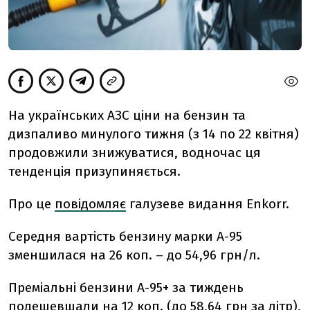
На українських АЗС ціни на бензин та
дизпаливо минулого тижня (з 14 по 22 квітня)
продовжили знижуватися, водночас ця
тенденція призупиняється.
Про це
повідомляє
галузеве видання Еnkorr.
Середня вартість бензину марки А-95
зменшилася на 26 коп. – до 54,96 грн/л.
Преміальні бензини А-95+ за тиждень
подешевшали на 12 коп. (до 58,64 грн за літр),