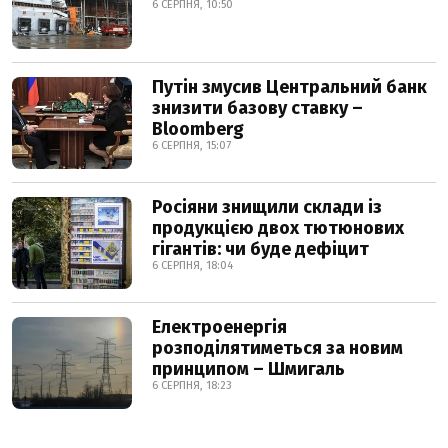
6 СЕРПНЯ, 10:50
Путін змусив Центральний банк
знизити базову ставку –
Bloomberg
6 СЕРПНЯ, 15:07
Росіяни знищили склади із
продукцією двох тютюнових
гігантів: чи буде дефіцит
6 СЕРПНЯ, 18:04
Електроенергія
розподілятиметься за новим
принципом – Шмигаль
6 СЕРПНЯ, 18:23