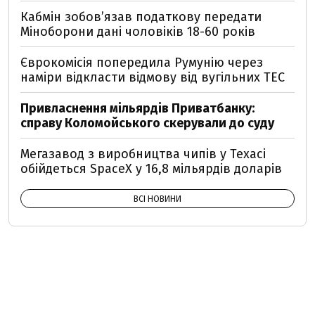
Кабмін зобовʼязав податкову передати
Міноборони дані чоловіків 18-60 років
Єврокомісія попередила Румунію через
наміри відкласти відмову від вугільних ТЕС
Привласнення мільярдів Приватбанку:
справу Коломойського скерували до суду
Мегазавод з виробництва чипів у Техасі
обійдеться SpaceX у 16,8 мільярдів доларів
ВСІ НОВИНИ