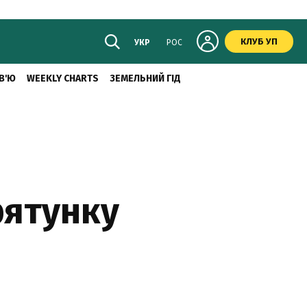
КЛУБ УП
УКР
РОС
В'Ю
WEEKLY CHARTS
ЗЕМЕЛЬНИЙ ГІД
рятунку