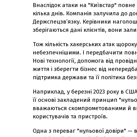
Внаслідок атаки на "Київстар" повне 
кілька днів. Компанія залучила до д
Держспецзв’язку. Керівники наголош
зберігаються дані клієнтів, вони за
Тож кількість хакерських атак щороку
небезпечнішими. І передбачити повн
Нові технології, допомога від провід
життя і зберегти бізнес від непередб
підтримка держави та її політика бе
Наприклад, у березні 2023 року в СШ
її основі закладений принцип "нульов
вважаються скомпрометованими й ви
користувачів та пристроїв.
Одна з переваг "нульової довіри" — 