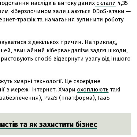
 подолання наслідків витоку даних
склали
4,35
ним кіберзлочином залишаються DDoS-атаки —
ернет-трафік та намагання зупинити роботу
овуватися з декількох причин. Наприклад,
шей, звичайний кібервандалізм задля шкоди,
ристовують спосіб відвернути увагу від іншого
уть хмарні технології. Це своєрідне
ї в мережі Інтернет. Хмари
охоплюють
такі
 забезпечення), PaaS (платформа), IaaS
стів та як захистити бізнес