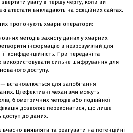
 звертати увагу в першу чергу, коли ви
акі атестати викладають на офіційних сайтах.
аних пропонують хмарні оператори:
овних методів захисту даних у хмарних
ретворити інформацію в незрозумілий для
її конфіденційність. При передачі та
иво використовувати сильне шифрування для
онованого доступу.
 — встановлюється для запобігання
аних. Ці ефективні механізми можуть
ів, біометричних методів або подвійної
ифікація дозволяє переконатися, що лише
 доступ до даних.
 вчасно виявляти та реагувати на потенційні