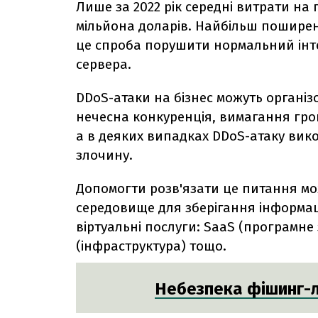
Лише за 2022 рік середні витрати на
мільйона доларів. Найбільш пошире
це спроба порушити нормальний інт
сервера.
DDoS-атаки на бізнес можуть організ
нечесна конкуренція, вимагання гро
а в деяких випадках DDoS-атаку вико
злочину.
Допомогти розв'язати це питання мож
середовище для зберігання інформаці
віртуальні послуги: SaaS (програмне
(інфраструктура) тощо.
Небезпека фішинг-ли