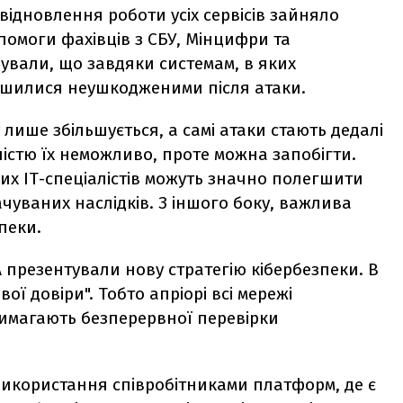
відновлення роботи усіх сервісів зайняло
опомоги фахівців з СБУ, Мінцифри та
ували, що завдяки системам, в яких
лишилися неушкодженими після атаки.
 лише збільшується, а самі атаки стають дедалі
істю їх неможливо, проте можна запобігти.
них ІТ-спеціалістів можуть значно полегшити
ачуваних наслідків. З іншого боку, важлива
зпеки.
А презентували нову стратегію кібербезпеки. В
ої довіри". Тобто апріорі всі мережі
магають безперервної перевірки
використання співробітниками платформ, де є