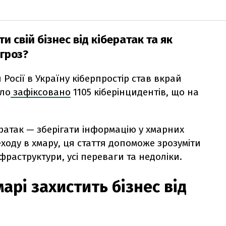
 свій бізнес від кібератак та як
агроз?
осії в Україну кіберпростір став вкрай
уло
зафіксовано
1105 кіберінцидентів, що на
ератак — зберігати інформацію у хмарних
ходу в хмару, ця стаття допоможе зрозуміти
раструктури, усі переваги та недоліки.
арі захистить бізнес від