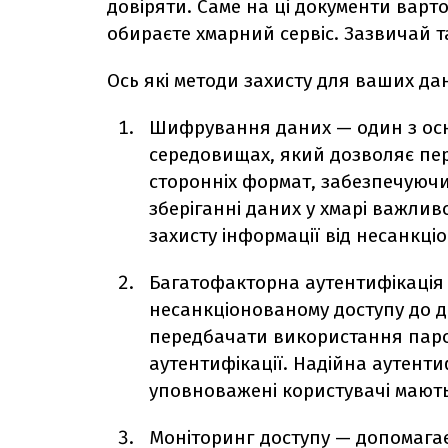
довіряти. Саме на ці документи варто
обираєте хмарний сервіс. Зазвичай т
Ось які методи захисту для ваших д
Шифрування даних — один з осн
середовищах, який дозволяє пе
сторонніх формат, забезпечуючи 
зберіганні даних у хмарі важл
захисту інформації від несанкці
Багатофакторна аутентифікація
несанкціонованому доступу до д
передбачати використання парол
аутентифікації. Надійна аутент
уповноважені користувачі мають
Моніторинг доступу — допомагає