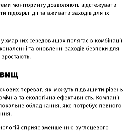
стеми моніторингу дозволяють відстежувати
и підозрілі дії та вживати заходів для їх
 у хмарних середовищах полягає в комбінації
сконаленні та оновленні заходів безпеки для
і зростають.
овищ
ючових переваг, які можуть підвищити рівень
омічна та екологічна ефективність. Компанії
локальне обладнання, яке потребує певного
ання.
хнологій сприяє зменшенню вуглецевого