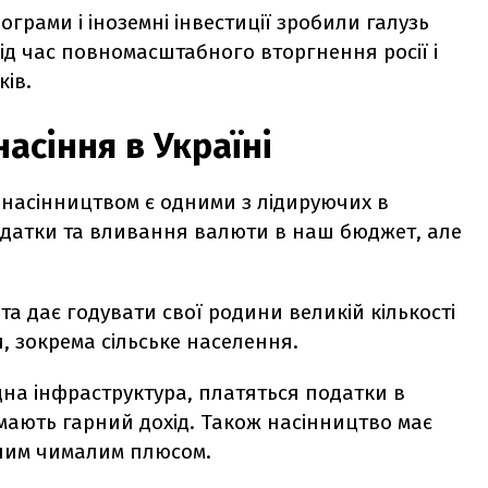
ограми і іноземні інвестиції зробили галузь
ід час повномасштабного вторгнення росії і
ів.
асіння в Україні
 насінництвом є одними з лідируючих в
 податки та вливання валюти в наш бюджет, але
та дає годувати свої родини великій кількості
и, зокрема сільське населення.
ідна інфраструктура, платяться податки в
мають гарний дохід. Також насінництво має
дним чималим плюсом.