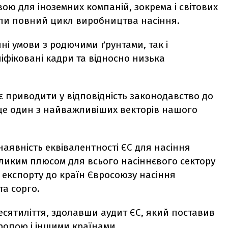
вою для іноземних компаній, зокрема і світових
вали повний цикл виробництва насіння.
і умови з родючими ґрунтами, так і
фіковані кадри та відносно низька
ує приводити у відповідність законодавство до
 це один з найважливіших векторів нашого
аявність еквівалентності ЄС для насіння
великим плюсом для всього насіннєвого сектору
 експорту до країн Євросоюзу насіння
та сорго.
сятиліття, здолавши аудит ЄС, який поставив
вропою і іншими країнами.