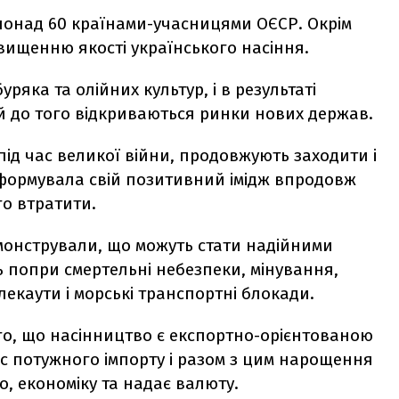
понад 60 країнами-учасницями ОЄСР. Окрім
вищенню якості українського насіння.
ряка та олійних культур, і в результаті
 до того відкриваються ринки нових держав.
і під час великої війни, продовжують заходити і
а формувала свій позитивний імідж впродовж
го втратити.
монстрували, що можуть стати надійними
ь попри смертельні небезпеки, мінування,
блекаути і морські транспортні блокади.
ого, що насінництво є експортно-орієнтованою
ас потужного імпорту і разом з цим нарощення
о, економіку та надає валюту.