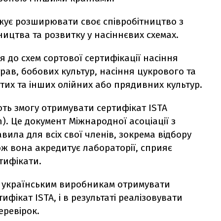
вжує розширювати своє співробітництво з
ництва та розвитку у насіннєвих схемах.
я до схем сортової сертифікації насіння
трав, бобових культур, насіння цукрового та
ітих та інших олійних або прядивних культур.
ють змогу отримувати сертифікат ISTA
on). Це документ Міжнародної асоціації з
вила для всіх свої членів, зокрема відбору
ож вона акредитує лабораторії, сприяє
тифікати.
гу українським виробникам отримувати
фікат ISTA, і в результаті реалізовувати
еревірок.