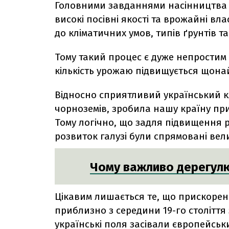
Головними завданнями насінництва є
високі посівні якості та врожайні вла
до кліматичних умов, типів ґрунтів т
Тому такий процес є дуже непростим і
кількість урожаю підвищується щона
Відносно сприятливий український клі
чорноземів, зробила нашу країну п
Тому логічно, що задля підвищення р
розвиток галузі були спрямовані вели
Чому важливо дерегулю
Цікавим лишається те, що прискоре
приблизно з середини 19-го століття
українські поля засівали європейськ