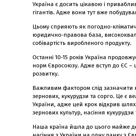
Україна є досить цікавою і привабли
гігантів. Адже вони тут вже побуду
Цьому сприяють як погодно-кліматичн
юридично-правова база, висококвалі
собівартість виробленого продукту.
Останні 10-15 років Україна продовж
норм Євросоюзу. Адже вступ до ЄС –
розвитку.
Важливим фактором слід зазначити н
зернових, кукурудзи та сорго. Це є 
України, адже цей крок відкрив шлях
зернових культур, насіння кукурудзи 
Наша країна йшла до цього майже де
насіння з України на одну ланку з Є