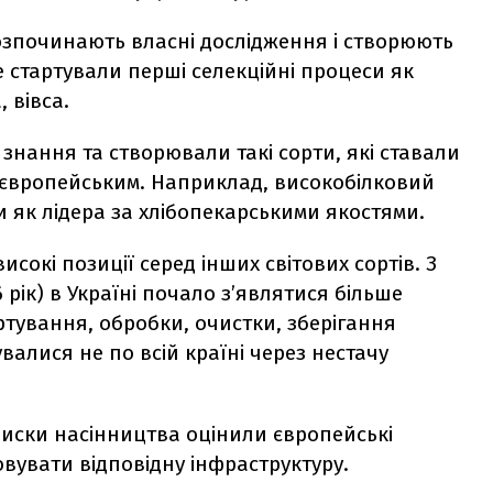
озпочинають власні дослідження і створюють
е стартували перші селекційні процеси як
, вівса.
 знання та створювали такі сорти, які ставали
 європейським. Наприклад, високобілковий
и як лідера за хлібопекарськими якостями.
исокі позиції серед інших світових сортів. З
6 рік) в Україні почало з’являтися більше
ортування, обробки, очистки, зберігання
валися не по всій країні через нестачу
лиски насінництва оцінили європейські
овувати відповідну інфраструктуру.