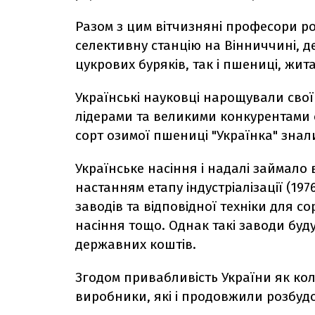
Разом з цим вітчизняні професори р
селективну станцію на Вінниччині, д
цукрових буряків, так і пшениці, жита
Українські науковці нарощували свої
лідерами та великими конкурентами
сорт озимої пшениці "Українка" знал
Українське насіння і надалі займало в
настанням етапу індустріалізації (197
заводів та відповідної техніки для с
насіння тощо. Однак такі заводи буду
державних коштів.
Згодом привабливість України як ко
виробники, які і продовжили розбуд