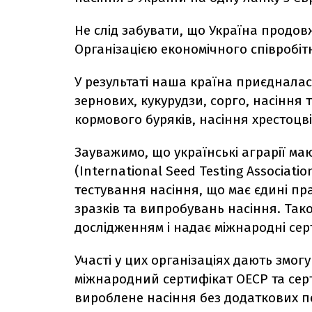
Не слід забувати, що Україна продо
Організацією економічного співробіт
У результаті наша країна приєдналас
зернових, кукурудзи, сорго, насіння 
кормового буряків, насіння хрестоцв
Зауважимо, що українські аграрії ма
(International Seed Testing Associati
тестування насіння, що має єдині пра
зразків та випробувань насіння. Так
дослідженням і надає міжнародні сер
Участі у цих організаціях дають змо
міжнародний сертифікат ОЕСР та серти
вироблене насіння без додаткових п