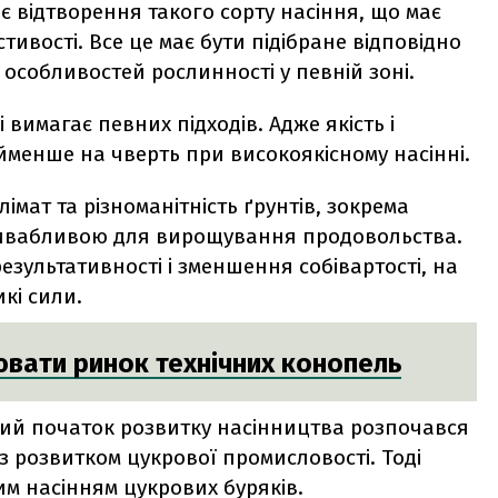
 відтворення такого сорту насіння, що має
стивості. Все це має бути підібране відповідно
а особливостей рослинності у певній зоні.
 вимагає певних підходів. Адже якість і
йменше на чверть при високоякісному насінні.
мат та різноманітність ґрунтів, зокрема
ривабливою для вирощування продовольства.
езультативності і зменшення собівартості, на
кі сили.
вати ринок технічних конопель
ний початок розвитку насінництва розпочався
 з розвитком цукрової промисловості. Тоді
им насінням цукрових буряків.