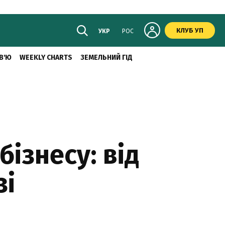
КЛУБ УП
УКР
РОС
В'Ю
WEEKLY CHARTS
ЗЕМЕЛЬНИЙ ГІД
ізнесу: від
зі