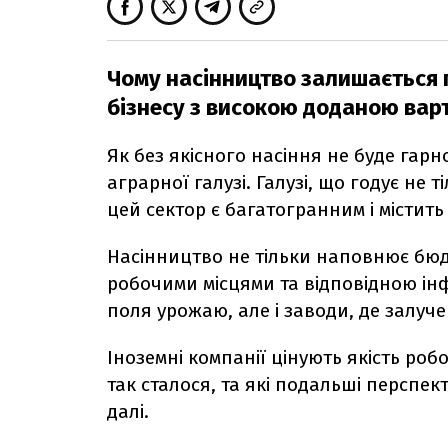
Чому насінництво залишається
бізнесу з високою доданою вар
Як без якісного насіння не буде гарн
аграрної галузі. Галузі, що годує не т
цей сектор є багатогранним і містить у
Насінництво не тільки наповнює бюд
робочими місцями та відповідною інф
поля урожаю, але і заводи, де залуч
Іноземні компанії цінують якість робот
так сталося, та які подальші перспе
далі.