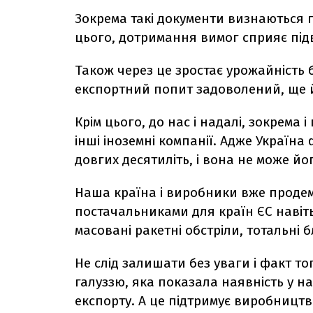
Зокрема такі документи визнаються 
цього, дотримання вимог сприяє під
Також через це зростає урожайність бу
експортний попит задоволений, ще й
Крім цього, до нас і надалі, зокрема 
інші іноземні компанії. Адже Україн
довгих десятиліть, і вона не може йо
Наша країна і виробники вже проде
постачальниками для країн ЄС навіт
масовані ракетні обстріли, тотальні 
Не слід залишати без уваги і факт т
галуззю, яка показала наявність у н
експорту. А це підтримує виробництв