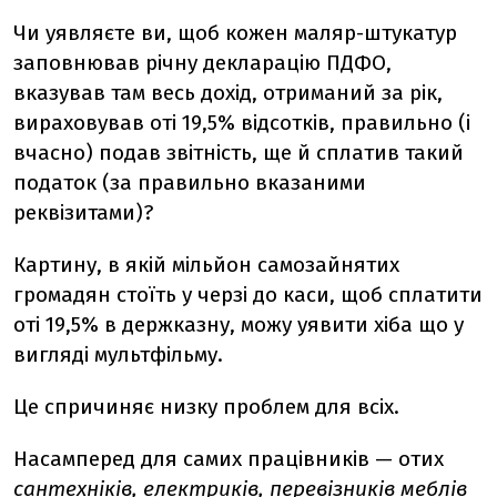
Чи уявляєте ви, щоб кожен маляр-штукатур
заповнював річну декларацію ПДФО,
вказував там весь дохід, отриманий за рік,
вираховував оті 19,5% відсотків, правильно (і
вчасно) подав звітність, ще й сплатив такий
податок (за правильно вказаними
реквізитами)?
Картину, в якій мільйон самозайнятих
громадян стоїть у черзі до каси, щоб сплатити
оті 19,5% в держказну, можу уявити хіба що у
вигляді мультфільму.
Це спричиняє низку проблем для всіх.
Насамперед для самих працівників — отих
сантехніків, електриків, перевізників меблів