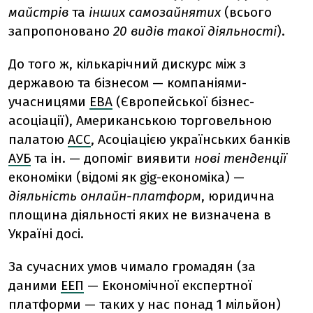
майстрів
та
інших самозайнятих
(всього
запропоновано
20 видів такої діяльності
).
До того ж, кількарічний дискурс між з
державою та бізнесом — компаніями-
учасницями
ЕВА
(Європейської бізнес-
асоціації), Американською торговельною
палатою
АСС
, Асоціацією українських банків
АУБ
та ін. — допоміг виявити
нові тенденції
економіки (відомі як
gig-економіка
) —
діяльність онлайн-платформ
, юридична
площина діяльності яких не визначена в
Україні досі.
За сучасних умов чимало громадян (за
даними
ЕЕП
— Економічної експертної
платформи — таких у нас понад 1 мільйон)