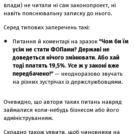
влади) не читали ні сам законопроеєт, ні
навіть пояснювальну записку до нього.
Серед типових заперечень такі:
Питання й коментарі на зразок
"Чом би їм
усім не стати ФОПами? Державі не
доведеться нічого змінювати. Або хай
тоді платять 19,5%. Усе ж у законі вже
передбачено!"
— неодноразово звучать
на різних зустрічах із держслужбовцями.
Очевидно, що автори таких питань навряд
займалися коли-небудь бізнесом або його
адмініструванням.
Складно також уявити, щоб чиновники на