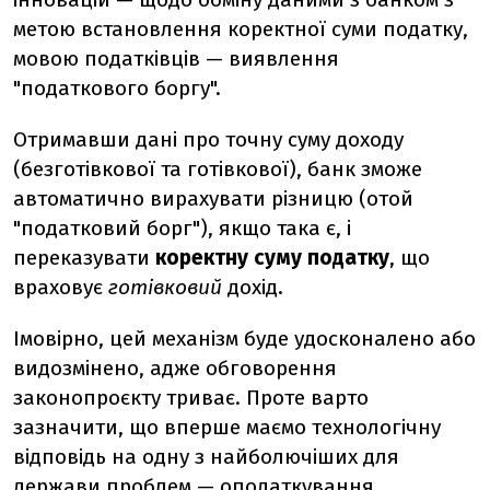
метою встановлення коректної суми податку,
мовою податківців — виявлення
"податкового боргу".
Отримавши дані про точну суму доходу
(безготівкової та готівкової), банк зможе
автоматично вирахувати різницю (отой
"податковий борг"), якщо така є, і
переказувати
коректну суму податку
, що
враховує
готівковий
дохід.
Імовірно, цей механізм буде удосконалено або
видозмінено, адже обговорення
законопроєкту триває. Проте варто
зазначити, що вперше маємо технологічну
відповідь на одну з найболючіших для
держави проблем — оподаткування