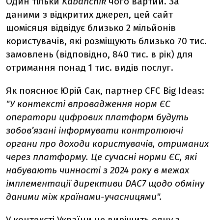
Один тільки
Kabanchik
чого вартий. За
даними з відкритих джерел, цей сайт
щомісяця відвідує близько 2 мільйонів
користувачів, які розміщують близько 70 тис.
замовлень (відповідно, 840 тис. в рік) для
отримання понад 1 тис. видів послуг.
Як пояснює Юрій Сак, партнер СFC Big Ideas:
"У контексті впровадження норм ЄС
оператори цифрових платформ будуть
зобов’язані інформувати контролюючі
органи про доходи користувачів, отриманих
через платформу. Це сучасні норми ЄС, які
набувають чинності з 2024 року в межах
імплементації директиви DAC7 щодо обміну
даними між країнами-учасницями".
У контексті України це вирішить одну з