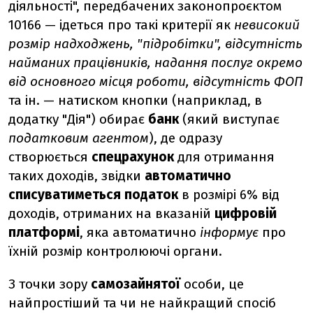
діяльності", передбачених законопроєктом
10166 — ідеться про такі критерії як
невисокий
розмір надходжень, "підробітки", відсутність
найманих працівників, надання послуг окремо
від основного місця роботи, відсутність ФОП
та ін. — натиском кнопки (наприклад, в
додатку "Дія") обирає
банк
(який виступає
податковим агентом
), де одразу
створюється
спецрахунок
для отримання
таких доходів, звідки
автоматично
списуватиметься податок
в розмірі 6% від
доходів, отриманих на вказаній
цифровій
платформі
, яка автоматично
інформує
про
їхній розмір контролюючі органи.
З точки зору
самозайнятої
особи, це
найпростіший та чи не найкращий спосіб