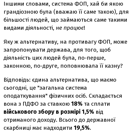
Іншими словами, система ФОП, хай би якою
грандіозною була (вважаю її саме такою), для
більшості людей, що займаються саме такими
видами діяльності,
не працює
!
Яку ж альтернативу, на противагу ФОП, може
запропонувати держава, для того, щоб
діяльність цих людей була, по-перше,
законною, по-друге, поповнювала її казну?
Відповідь: єдина альтернатива, що маємо
сьогодні, це "загальна система
оподаткування" фізичних осіб. Складається
вона з
ПДФО
за ставкою
18%
та сплати
військового збору в розмірі 1,5%
від
отриманого доходу. Всього до державної
скарбниці має надходити
19,5%
.