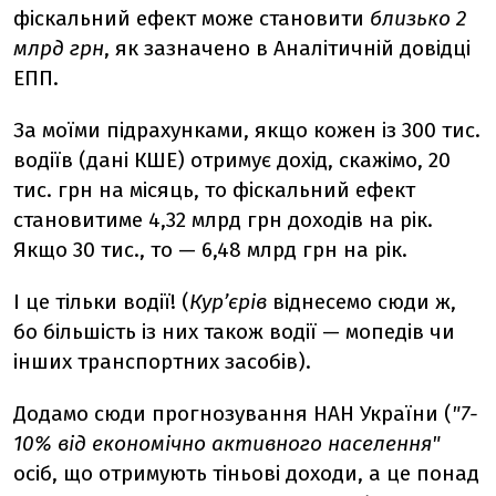
фіскальний ефект може становити
близько 2
млрд грн
, як зазначено в Аналітичній довідці
ЕПП.
За моїми підрахунками, якщо кожен із 300 тис.
водіїв (дані КШЕ) отримує дохід, скажімо, 20
тис. грн на місяць, то фіскальний ефект
становитиме 4,32 млрд грн доходів на рік.
Якщо 30 тис., то — 6,48 млрд грн на рік.
І це тільки водії! (
Кур’єрів
віднесемо сюди ж,
бо більшість із них також водії — мопедів чи
інших транспортних засобів).
Додамо сюди прогнозування НАН України (
"7-
10% від економічно активного населення"
осіб, що отримують тіньові доходи, а це понад