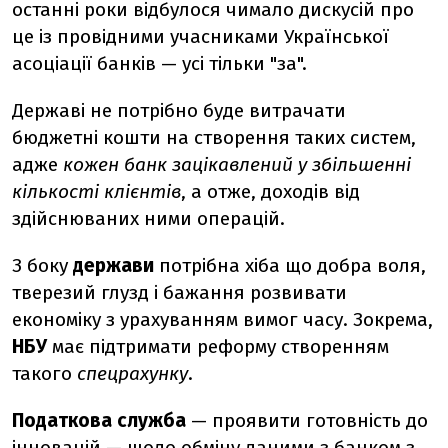
останні роки відбулося чимало дискусій про
це із провідними учасниками Української
асоціації банків — усі тільки "за".
Державі не потрібно буде витрачати
бюджетні кошти на створення таких систем,
адже
кожен банк зацікавлений у збільшенні
кількості клієнтів
, а отже, доходів від
здійснюваних ними операцій.
З боку
держави
потрібна хіба що добра воля,
тверезий глузд і бажання розвивати
економіку з урахуванням вимог часу. Зокрема,
НБУ
має підтримати реформу створенням
такого
спецрахунку
.
Податкова служба
— проявити готовність до
інновацій — щодо обміну даними з банком з