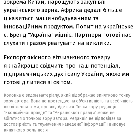
зокрема Китай, нарощують закупівлі
українського зерна. Африка дедалі більше
цікавиться машинобудуванням та
інноваційним продуктом. Попит на українське
є. Бренд "Україна" міцніє. Партнери готові нас
слухати і разом реагувати на виклики.
Експорт якісного вітчизняного товару
якнайкраще свідчить про наш потенціал,
підприємницьких дух і силу України, якою ми
готові ділитися зі світом.
Колонка є видом матеріалу, який відображає винятково точку
зору автора. Вона не претендує на об'єктивність та всебічність
висвітлення теми, про яку йдеться. Точка зору редакції
"Економічної правди" та "Української правди" може не
збігатися з точкою зору автора. Редакція не відповідає за
достовірність та тлумачення наведеної інформації і виконує
винятково роль носія.