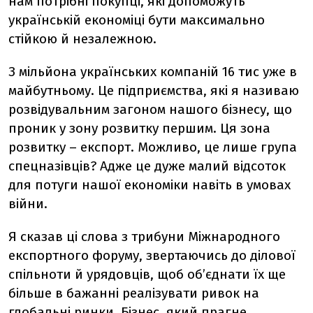
нам потрібні покупці, які допоможуть
українській економіці бути максимально
стійкою й незалежною.
З мільйона українських компаній 16 тис уже в
майбутньому. Це підприємства, які я називаю
розвідувальним загоном нашого бізнесу, що
проник у зону розвитку першим. Ця зона
розвитку – експорт. Можливо, це лише група
спецназівців? Адже це дуже малий відсоток
для потуги нашої економіки навіть в умовах
війни.
Я сказав ці слова з трибуни Міжнародного
експортного форуму, звертаючись до ділової
спільноти й урядовців, щоб об’єднати їх ще
більше в бажанні реалізувати ривок на
глобальні ринки. Бізнес, який прагне