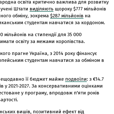
жнародна освіта критично важлива для розвитку
лучені Штати
виділяють
щороку $777 мільйонів
рного обміну, зокрема
$287 мільйонів
на
риканським студентам навчатися за кордоном.
0 мільйонів на стипендії для 35 000
римати освіту за межами королівства.
ого прагне Україна, з 2014 року фінансує
опейським студентам навчатися за обміном в
 нещодавно її бюджет майже
подвоїли
: з
€14.7
дів у 2021-2027. За консервативними оцінками
вестоване у програму, впродовж п'яти років
артості.
нських вишів, позитивний ефект від