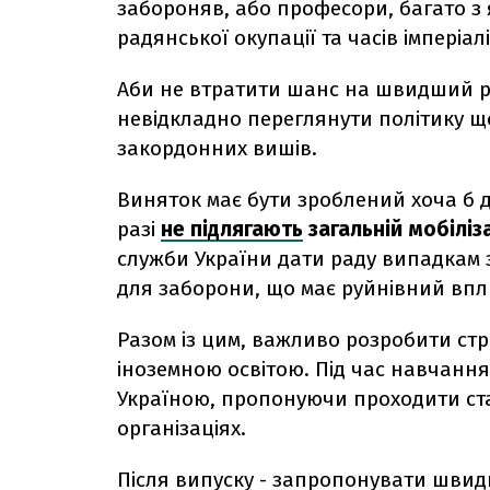
забороняв, або професори, багато з 
радянської окупації та часів імперіалі
Аби не втратити шанс на швидший ро
невідкладно переглянути політику щ
закордонних вишів.
Виняток має бути зроблений хоча б дл
разі
не підлягають
загальній мобіліза
служби України дати раду випадкам
для заборони, що має руйнівний впл
Разом із цим, важливо розробити ст
іноземною освітою. Під час навчання
Україною, пропонуючи проходити ста
організаціях.
Після випуску - запропонувати швид