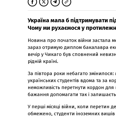
Україна мала б підтримувати підг
Чому ми рухаємося у протилеж
Новина про початок війни застала ме
зараз отримую диплом бакалавра еко
вечір у Чикаго був сповнений невизн
рідній країні.
За півтора роки небагато змінилося:
українських студентів вдома та за 
неможливість перетнути кордон для в
бажання допомагати так і залишаєт
У перші місяці війни, коли перетин 
обмежено, студенти іноземних виші