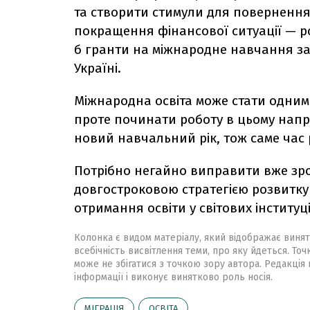
та створити стимули для повернення 
покращення фінансової ситуації
—
р
б гранти на міжнародне навчання з
Україні.
Міжнародна освіта може стати одним 
проте починати роботу в цьому напр
новий навчальний рік, тож саме час 
Потрібно негайно виправити вже зро
довгостроковою стратегією розвитку
отримання освіти у світових інституці
Колонка є видом матеріалу, який відображає винят
всебічність висвітлення теми, про яку йдеться. Точ
може не збігатися з точкою зору автора. Редакція 
інформації і виконує винятково роль носія.
МІГРАЦІЯ
ОСВІТА