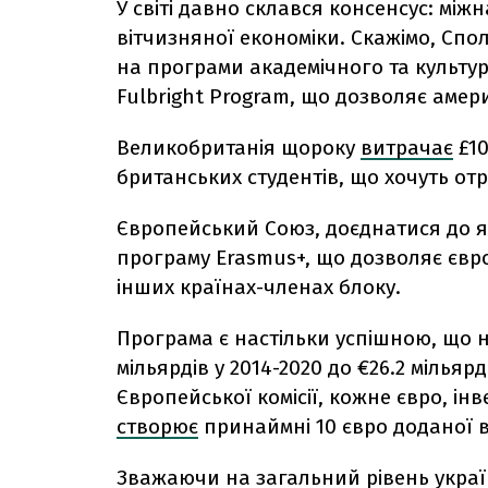
У світі давно склався консенсус: мі
вітчизняної економіки. Скажімо, Спо
на програми академічного та культу
Fulbright Program, що дозволяє аме
Великобританія щороку
витрачає
£10
британських студентів, що хочуть от
Європейський Союз, доєднатися до як
програму Erasmus+, що дозволяє євр
інших країнах-членах блоку.
Програма є настільки успішною, що
мільярдів у 2014-2020 до €26.2 мільяр
Європейської комісії, кожне євро, ін
створює
принаймні 10 євро доданої в
Зважаючи на загальний рівень украї