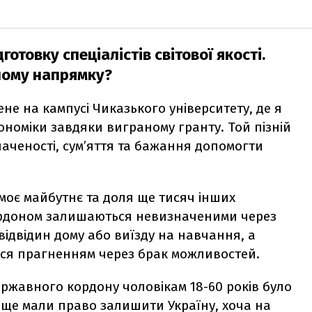
отовку спеціалістів світової якості.
ному напрямку?
не на кампусі Чиказького університету, де я
номіки завдяки виграному гранту. Той пізній
аченості, сум’яття та бажання допомогти
 моє майбутнє та доля ще тисяч інших
кордоном залишаються невизначеними через
ідвідин дому або виїзду на навчання, а
ься прагненням через брак можливостей.
державного кордону чоловікам 18-60 років було
в ще
мали
право залишити Україну, хоча на