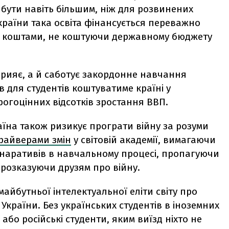
бути навіть більшим, ніж для розвинених
України така освіта фінансується переважно
и коштами, не коштуючи державному бюджету
прияє, а й саботує закордонне навчання
в для студентів коштуватиме країні у
рогоцінних відсотків зростання ВВП.
аїна також ризикує програти війну за розуми
райверами змін
у світовій академії, вимагаючи
х наративів в навчальному процесі, пропагуючи
о розказуючи друзям про війну.
йбутньої інтелектуальної еліти світу про
України. Без українських студентів в іноземних
бо російські студенти, яким виїзд ніхто не