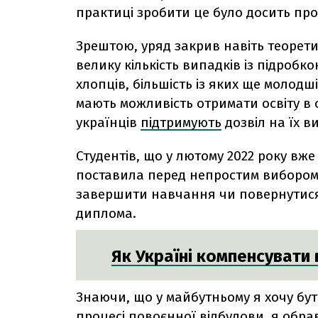
практиці зробити це було досить пр
Зрештою, уряд закрив навіть теорет
велику кількість випадків із підробк
хлопців, більшість із яких ще молодші 
мають можливість отримати освіту в 
українців
підтримують
дозвіл на їх ви
Студентів, що у лютому 2022 року вж
поставила перед непростим вибором:
завершити навчання чи повернутися 
диплома.
Як Україні компенсувати
Знаючи, що у майбутньому я хочу бут
процесі повоєнної відбудови, я обра