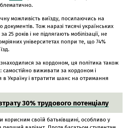
облематично.
ичну можливість виїзду, посилаючись на
ою документів. Тож наразі тисячі українських
за 25 років і не підлягають мобілізації, не
омріяних університетах попри те, що 74%
їзд.
е знаходилися за кордоном, ця політика також
 самостійно виживати за кордоном і
в Україну і втратити шанс на отримання
 втрату 30% трудового потенціалу
и корисним своїй батьківщині, особливо у
в перший варіант. Проте багатьом студентам,