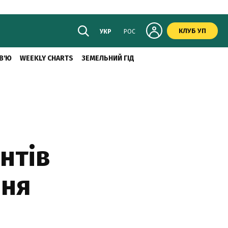
КЛУБ УП
УКР
РОС
В'Ю
WEEKLY CHARTS
ЗЕМЕЛЬНИЙ ГІД
нтів
ння