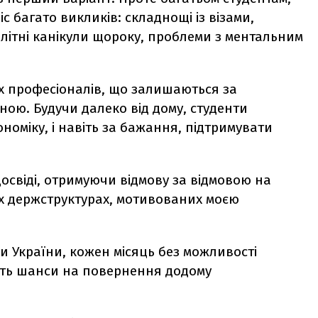
с багато викликів: складнощі із візами,
 літні канікули щороку, проблеми з ментальним
іх професіоналів, що залишаються за
їною. Будучи далеко від дому, студенти
ономіку, і навіть за бажання, підтримувати
освіді, отримуючи відмову за відмовою на
х держструктурах, мотивованих моєю
и України, кожен місяць без можливості
ть шанси на повернення додому