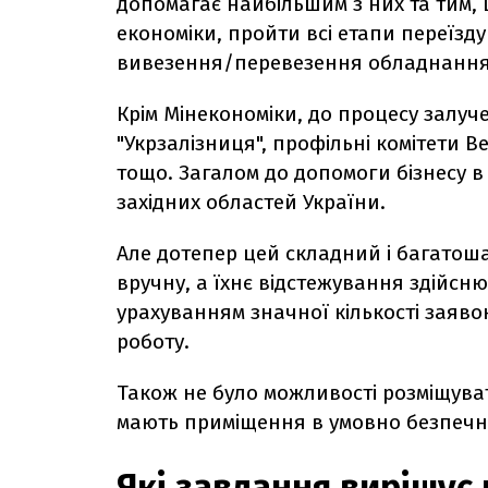
допомагає найбільшим з них та тим,
економіки, пройти всі етапи переїзду
вивезення/перевезення обладнання 
Крім Мінекономіки, до процесу залуч
"Укрзалізниця", профільні комітети В
тощо. Загалом до допомоги бізнесу в
західних областей України.
Але дотепер цей складний і багатош
вручну, а їхнє відстежування здійсню
урахуванням значної кількості заяв
роботу.
Також не було можливості розміщуват
мають приміщення в умовно безпечних
Які завдання вирішує