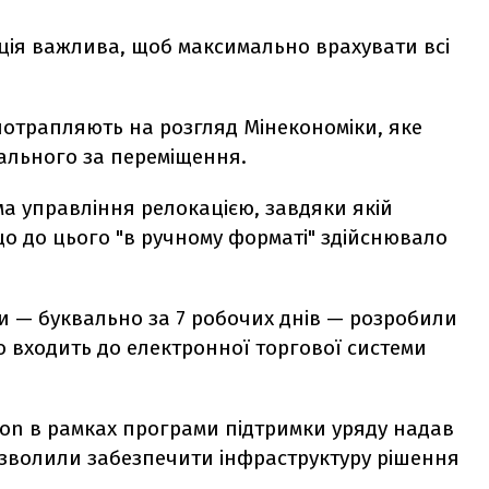
зація важлива, щоб максимально врахувати всі
потрапляють на розгляд Мінекономіки, яке
дального за переміщення.
ема управління релокацією, завдяки якій
о до цього "в ручному форматі" здійснювало
ки — буквально за 7 робочих днів — розробили
о входить до електронної торгової системи
tion в рамках програми підтримки уряду надав
дозволили забезпечити інфраструктуру рішення