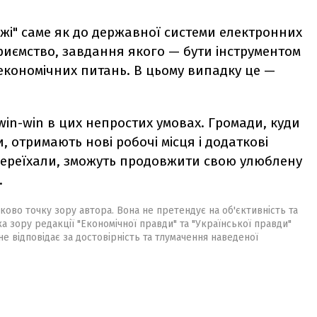
ажі" саме як до державної системи електронних
приємство, завдання якого — бути інструментом
кономічних питань. В цьому випадку це —
in-win в цих непростих умовах. Громади, куди
и, отримають нові робочі місця і додаткові
 переїхали, зможуть продовжити свою улюблену
.
ково точку зору автора. Вона не претендує на об'єктивність та
ка зору редакції "Економічної правди" та "Української правди"
не відповідає за достовірність та тлумачення наведеної