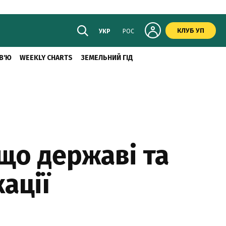
КЛУБ УП
УКР
РОС
В'Ю
WEEKLY CHARTS
ЗЕМЕЛЬНИЙ ГІД
іщо державі та
ації