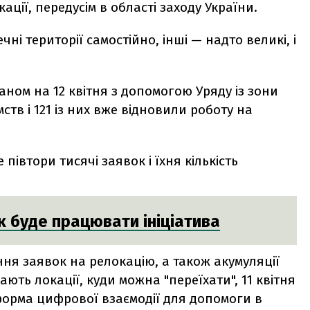
ації, передусім в області заходу України.
ні території самостійно, інші — надто великі, і
.
аном на 12 квітня з допомогою Уряду із зони
тв і 121 із них вже відновили роботу на
півтори тисячі заявок і їхня кількість
як буде працювати ініціатива
я заявок на релокацію, а також акумуляції
ають локації, куди можна "переїхати", 11 квітня
форма цифрової взаємодії для допомоги в