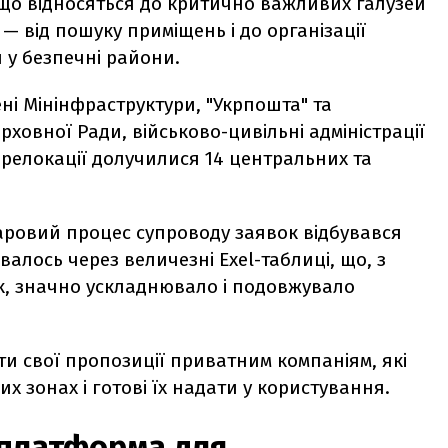
 що відносяться до критично важливих галузей
 — від пошуку приміщень і до організації
у безпечні райони.
ені Мінінфраструктури, "Укрпошта" та
ерховної Ради, військово-цивільні адміністрації
 релокації долучилися 14 центральних та
аровий процес супроводу заявок відбувався
валось через величезні Exel-таблиці, що, з
ок, значно ускладнювало і подовжувало
и свої пропозиції приватним компаніям, які
 зонах і готові їх надати у користування.
 платформа для