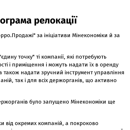
ограма релокації
ро.Продажі" за ініціативи Мінекономіки й за
дину точку" ті компанії, які потребують
ності і приміщення і можуть надати їх в оренду
 а також надати зручний інструмент управління
ній, так і для всіх держорганів, що активно
держорганів було запущено Мінекономіки ще
ки від окремих компаній, а покроково