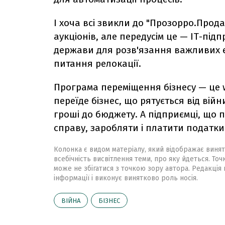
І хоча всі звикли до "Прозорро.Прод
аукціонів, але передусім це — ІТ-під
держави для розв'язання важливих е
питання релокації.
Програма переміщення бізнесу — це w
переїде бізнес, що рятується від війн
гроші до бюджету. А підприємці, що
справу, заробляти і платити податки
Колонка є видом матеріалу, який відображає винят
всебічність висвітлення теми, про яку йдеться. Точ
може не збігатися з точкою зору автора. Редакція 
інформації і виконує винятково роль носія.
ВІЙНА
БІЗНЕС