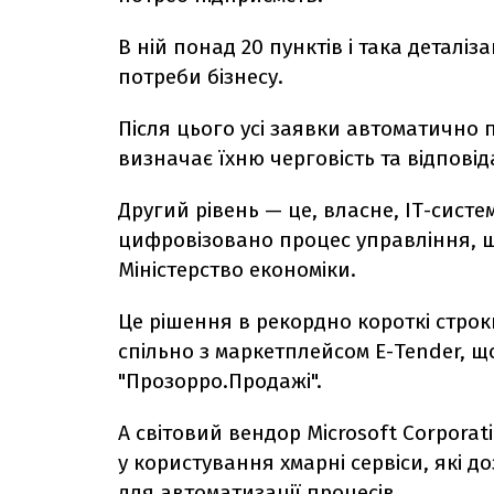
В ній понад 20 пунктів і така деталі
потреби бізнесу.
Після цього усі заявки автоматично 
визначає їхню черговість та відпові
Другий рівень — це, власне, ІТ-сист
цифровізовано процес управління, щ
Міністерство економіки.
Це рішення в рекордно короткі стро
спільно з маркетплейсом Е-Tender, щ
"Прозорро.Продажі".
А світовий вендор Microsoft Corpora
у користування хмарні сервіси, які 
для автоматизації процесів.