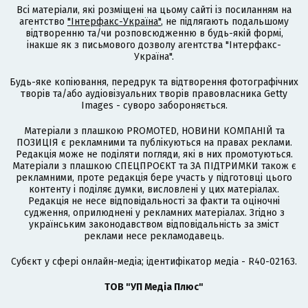
Всі матеріали, які розміщені на цьому сайті із посиланням на
агентство
"Інтерфакс-Україна"
, не підлягають подальшому
відтворенню та/чи розповсюдженню в будь-якій формі,
інакше як з письмового дозволу агентства "Інтерфакс-
Україна".
Будь-яке копіювання, передрук та відтворення фотографічних
творів та/або аудіовізуальних творів правовласника Getty
Images - суворо забороняється.
Матеріали з плашкою PROMOTED, НОВИНИ КОМПАНІЙ та
ПОЗИЦІЯ є рекламними та публікуються на правах реклами.
Редакція може не поділяти погляди, які в них промотуються.
Матеріали з плашкою СПЕЦПРОЄКТ та ЗА ПІДТРИМКИ також є
рекламними, проте редакція бере участь у підготовці цього
контенту і поділяє думки, висловлені у цих матеріалах.
Редакція не несе відповідальності за факти та оціночні
судження, оприлюднені у рекламних матеріалах. Згідно з
українським законодавством відповідальність за зміст
реклами несе рекламодавець.
Cубєкт у сфері онлайн-медіа; ідентифікатор медіа - R40-02163.
ТОВ "УП Медіа Плюс"