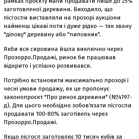
рамках проєкту мали продавати лише до 25%
заготовленої деревини. Виходило, що
лісгоспи виставляли на прозорі аукціони
найменш цікаві лоти і дуже рідко — так звану
"ділову" деревину або "пиловник".
Якби вся сировина йшла виключно через
Прозорро.Продажі, ринок би працював
відкрито і успішно розвивався.
Потрібно встановити максимально прозорі і
чесні умови продажу, як це пропонує
законопроєкт "Про ринок деревини" (№4197-
д). Для цього необхідно зобов'язати лісгоспи
продавати 100-80% заготівель через
Прозорро.Продажі.
Якщо лісгосп заготовляє 10 тисяч кубів за