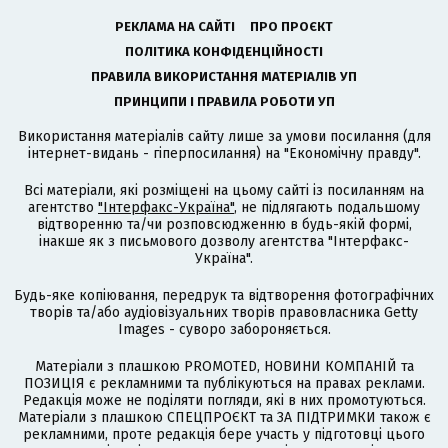
РЕКЛАМА НА САЙТІ
ПРО ПРОЄКТ
ПОЛІТИКА КОНФІДЕНЦІЙНОСТІ
ПРАВИЛА ВИКОРИСТАННЯ МАТЕРІАЛІВ УП
ПРИНЦИПИ І ПРАВИЛА РОБОТИ УП
Використання матеріалів сайту лише за умови посилання (для
інтернет-видань - гіперпосилання) на "Економічну правду".
Всі матеріали, які розміщені на цьому сайті із посиланням на
агентство
"Інтерфакс-Україна"
, не підлягають подальшому
відтворенню та/чи розповсюдженню в будь-якій формі,
інакше як з письмового дозволу агентства "Інтерфакс-
Україна".
Будь-яке копіювання, передрук та відтворення фотографічних
творів та/або аудіовізуальних творів правовласника Getty
Images - суворо забороняється.
Матеріали з плашкою PROMOTED, НОВИНИ КОМПАНІЙ та
ПОЗИЦІЯ є рекламними та публікуються на правах реклами.
Редакція може не поділяти погляди, які в них промотуються.
Матеріали з плашкою СПЕЦПРОЄКТ та ЗА ПІДТРИМКИ також є
рекламними, проте редакція бере участь у підготовці цього