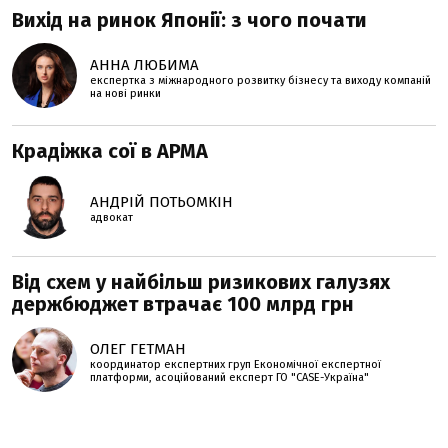
Вихід на ринок Японії: з чого почати
АННА ЛЮБИМА
експертка з міжнародного розвитку бізнесу та виходу компаній
на нові ринки
Крадіжка сої в АРМА
АНДРІЙ ПОТЬОМКІН
адвокат
Від схем у найбільш ризикових галузях
держбюджет втрачає 100 млрд грн
ОЛЕГ ГЕТМАН
координатор експертних груп Економічної експертної
платформи, асоційований експерт ГО "CASE-Україна"