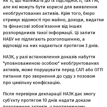
Як ті, що належать до їх підслідності, так і ні,
але які можуть бути корисні для виявлення
необґрунтованих активів. Крім того, бюро
отримує відомості про майно, доходи, видатки
та фінансові зобов’язання від інших
розпорядників такої інформації. Ці запити
НАБУ не підлягають розголошенню, а
відповіді на них надаються протягом 3 днів.
НАЗК, у разі встановлення доказів набуття
"уповноваженою особою" необґрунтованих
активів, може порушувати перед САП або ОГП
питання про звернення до суду з позовом
про цивільну конфіскацію.
Після перевірки декларації НАЗК дає змогу
суб’єкту протягом 10 днів надати докази
походження активів, у протилежному