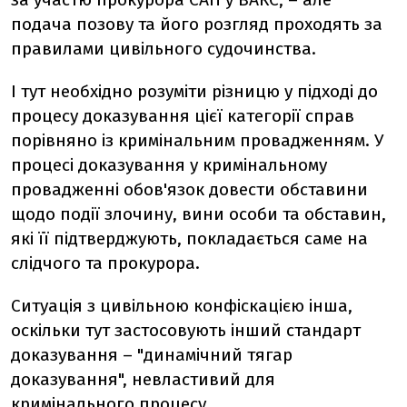
подача позову та його розгляд проходять за
правилами цивільного судочинства.
І тут необхідно розуміти різницю у підході до
процесу доказування цієї категорії справ
порівняно із кримінальним провадженням. У
процесі доказування у кримінальному
провадженні обов'язок довести обставини
щодо події злочину, вини особи та обставин,
які її підтверджують, покладається саме на
слідчого та прокурора.
Ситуація з цивільною конфіскацією інша,
оскільки тут застосовують інший стандарт
доказування – "динамічний тягар
доказування", невластивий для
кримінального процесу.