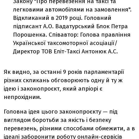
Закону "Про перевезення на таксі та
легковими автомобілями на замовлення".
Відкликаний в 2019 році. Головний
підписант А.О. Вадатурський Блок Петра
Порошенка. Співавтор: Голова правління
Української таксомоторної асоціації/
Директор ТОВ Еліт-Таксі Антонюк А.С.
Як видно, за останні 9 років парламентарії
різних скликань обговорюють одну й ту ж
ідею і законопроєкт, який апріорі є
непрохідним.
Головна ідея цього законопроєкту — під
виглядом боротьби за якість і безпеку
перевезень, різними способами обмежити, а в
ідеалі заборонити роботу онлайн-сервісів