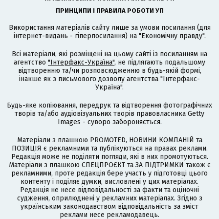
ПРИНЦИПИ І ПРАВИЛА РОБОТИ УП
Використання матеріалів сайту лише за умови посилання (для
інтернет-видань - гіперпосилання) на "Економічну правду".
Всі матеріали, які розміщені на цьому сайті із посиланням на
агентство
"Інтерфакс-Україна"
, не підлягають подальшому
відтворенню та/чи розповсюдженню в будь-якій формі,
інакше як з письмового дозволу агентства "Інтерфакс-
Україна".
Будь-яке копіювання, передрук та відтворення фотографічних
творів та/або аудіовізуальних творів правовласника Getty
Images - суворо забороняється.
Матеріали з плашкою PROMOTED, НОВИНИ КОМПАНІЙ та
ПОЗИЦІЯ є рекламними та публікуються на правах реклами.
Редакція може не поділяти погляди, які в них промотуються.
Матеріали з плашкою СПЕЦПРОЄКТ та ЗА ПІДТРИМКИ також є
рекламними, проте редакція бере участь у підготовці цього
контенту і поділяє думки, висловлені у цих матеріалах.
Редакція не несе відповідальності за факти та оціночні
судження, оприлюднені у рекламних матеріалах. Згідно з
українським законодавством відповідальність за зміст
реклами несе рекламодавець.