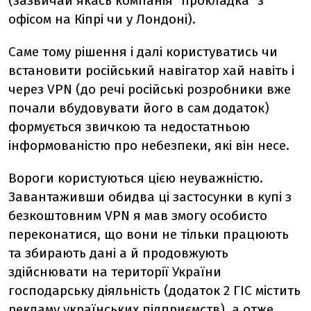
(зазвичай якась компанія "прокладка" з
офісом на Кіпрі чи у Лондоні).
Саме тому рішення і далі користуватись чи
встановити російський навігатор хай навіть і
через VPN (до речі російські розробники вже
почали вбудовувати його в сам додаток)
формується звичкою та недостатньою
інформованістю про небезпеки, які він несе.
Вороги користуються цією неуважністю.
Завантаживши обидва ці застосунки в купі з
безкоштовним VPN я мав змогу особисто
переконатися, що вони не тільки працюють
та збирають дані а й продовжують
здійснювати на території України
господарську діяльність (додаток 2 ГІС містить
рекламу українських підприємств), а отже