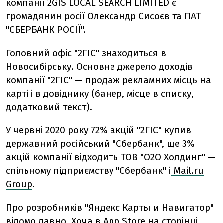
компанії 2GIS LOCAL SEARCH LIMITED є
громадянин росії Олександр Сисоєв та ПАТ
"СБЕРБАНК РОСІЇ".
Головний офіс "2ГІС" знаходиться в
Новосибірську. Основне джерело доходів
компанії "2ГІС" — продаж рекламних місць на
карті і в довіднику (банер, місце в списку,
додатковий текст).
У червні 2020 року 72% акцій "2ГІС" купив
державний російський "Сбербанк", ще 3%
акцій компанії відходить ТОВ "О2О Холдинг" —
спільному підприємству "Сбербанк" і
Mail.ru
Group
.
Про розробників "Яндекс Карты и Навигатор"
відомо давно. Хоча в App Store на сторінці