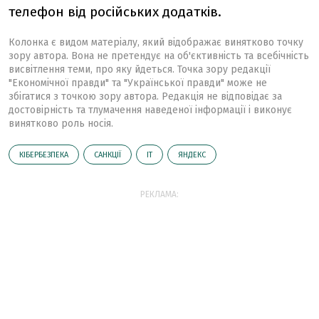
телефон від російських додатків.
Колонка є видом матеріалу, який відображає винятково точку
зору автора. Вона не претендує на об'єктивність та всебічність
висвітлення теми, про яку йдеться. Точка зору редакції
"Економічної правди" та "Української правди" може не
збігатися з точкою зору автора. Редакція не відповідає за
достовірність та тлумачення наведеної інформації і виконує
винятково роль носія.
КІБЕРБЕЗПЕКА
САНКЦІЇ
ІТ
ЯНДЕКС
РЕКЛАМА: