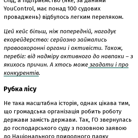
слід, а підприємство (яке, за даними
YouControl, має понад 100 судових
проваджень) відбулось легким переляком.
Цей кейс більш, ніж попередній, нагадує
екорейдерство: серйозно займались
правоохоронні органи і активісти. Також,
перебіг: від надміру активного до навпаки – з
якихось причин. А хтось може
згадати і про
конкурентів
.
Рубка лісу
Не така масштабна історія, однак цікава тим,
що громадська організація робить роботу
держави замість держави. Так, ГО звернулась
до господарського суду з позовною заявою
до Національного природного парку