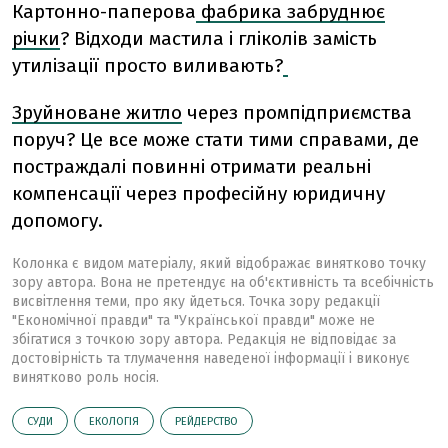
Картонно-паперова
фабрика забруднює
річки
? Відходи мастила і гліколів замість
утилізації просто виливають?
Зруйноване житло
через промпідприємства
поруч? Це все може стати тими справами, де
постраждалі повинні отримати реальні
компенсації через професійну юридичну
допомогу.
Колонка є видом матеріалу, який відображає винятково точку
зору автора. Вона не претендує на об'єктивність та всебічність
висвітлення теми, про яку йдеться. Точка зору редакції
"Економічної правди" та "Української правди" може не
збігатися з точкою зору автора. Редакція не відповідає за
достовірність та тлумачення наведеної інформації і виконує
винятково роль носія.
СУДИ
ЕКОЛОГІЯ
РЕЙДЕРСТВО