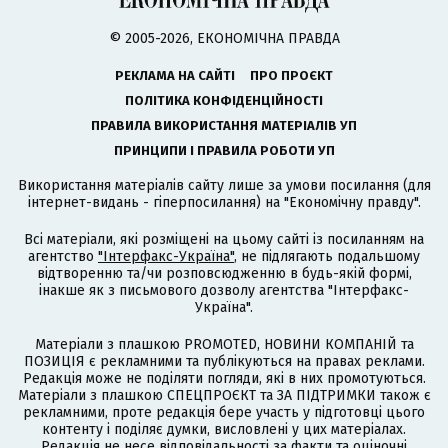
© 2005-2026, ЕКОНОМІЧНА ПРАВДА
РЕКЛАМА НА САЙТІ
ПРО ПРОЄКТ
ПОЛІТИКА КОНФІДЕНЦІЙНОСТІ
ПРАВИЛА ВИКОРИСТАННЯ МАТЕРІАЛІВ УП
ПРИНЦИПИ І ПРАВИЛА РОБОТИ УП
Використання матеріалів сайту лише за умови посилання (для
інтернет-видань - гіперпосилання) на "Економічну правду".
Всі матеріали, які розміщені на цьому сайті із посиланням на
агентство
"Інтерфакс-Україна"
, не підлягають подальшому
відтворенню та/чи розповсюдженню в будь-якій формі,
інакше як з письмового дозволу агентства "Інтерфакс-
Україна".
Матеріали з плашкою PROMOTED, НОВИНИ КОМПАНІЙ та
ПОЗИЦІЯ є рекламними та публікуються на правах реклами.
Редакція може не поділяти погляди, які в них промотуються.
Матеріали з плашкою СПЕЦПРОЄКТ та ЗА ПІДТРИМКИ також є
рекламними, проте редакція бере участь у підготовці цього
контенту і поділяє думки, висловлені у цих матеріалах.
Редакція не несе відповідальності за факти та оціночні