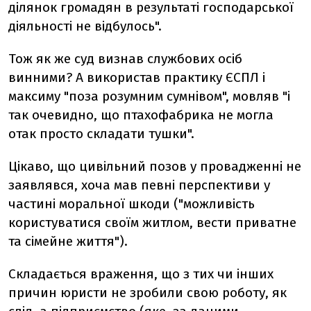
ділянок громадян в результаті господарської
діяльності не відбулось".
Тож як же суд визнав службових осіб
винними? А використав практику ЄСПЛ і
максиму "поза розумним сумнівом", мовляв "і
так очевидно, що птахофабрика не могла
отак просто складати тушки".
Цікаво, що цивільний позов у провадженні не
заявлявся, хоча мав певні перспективи у
частині моральної шкоди ("можливість
користуватися своїм житлом, вести приватне
та сімейне життя").
Складається враження, що з тих чи інших
причин юристи не зробили свою роботу, як