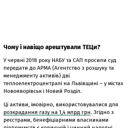
Чому і навіщо арештували ТЕЦи?
У червні 2018 року НАБУ та САП просили суд
передати до АРМА (Агентство з розшуку та
менеджменту активів) дві
теплоелектроцентралі на Львівщині – у містах
Новояворівськ і Новий Розділ.
Ці активи, імовірно, використовувалися для
розкрадання газу на 1,4 млрд грн
. Згідно з
реєстрами, бенефіціарними власниками
підприємств є колишній і чинний народні