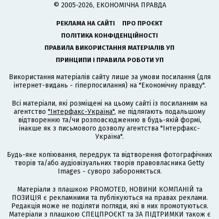
© 2005-2026, ЕКОНОМІЧНА ПРАВДА
РЕКЛАМА НА САЙТІ
ПРО ПРОЄКТ
ПОЛІТИКА КОНФІДЕНЦІЙНОСТІ
ПРАВИЛА ВИКОРИСТАННЯ МАТЕРІАЛІВ УП
ПРИНЦИПИ І ПРАВИЛА РОБОТИ УП
Використання матеріалів сайту лише за умови посилання (для
інтернет-видань - гіперпосилання) на "Економічну правду".
Всі матеріали, які розміщені на цьому сайті із посиланням на
агентство
"Інтерфакс-Україна"
, не підлягають подальшому
відтворенню та/чи розповсюдженню в будь-якій формі,
інакше як з письмового дозволу агентства "Інтерфакс-
Україна".
Будь-яке копіювання, передрук та відтворення фотографічних
творів та/або аудіовізуальних творів правовласника Getty
Images - суворо забороняється.
Матеріали з плашкою PROMOTED, НОВИНИ КОМПАНІЙ та
ПОЗИЦІЯ є рекламними та публікуються на правах реклами.
Редакція може не поділяти погляди, які в них промотуються.
Матеріали з плашкою СПЕЦПРОЄКТ та ЗА ПІДТРИМКИ також є