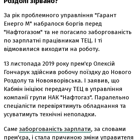
Роздолі зірвано?
За рік проблемного управління "Гарант
Енерго М" набралося боргів перед
"Нафтогазом" та не погасило заборгованість
по зарплатні працівникам ТЕЦ. І ті
відмовилися виходити на роботу.
13 листопада 2019 року прем'єр Олексій
Гончарук здійснив робочу поїздку до Нового
Роздолу та Новояворівська. І заявив, що
Кабмін ініціює передачу ТЕЦ в управління
компанії групи НАК "Нафтогаз". Паралельно
спеціалісти перевірятимуть обладнання та
усуватимуть технічні неполадки.
Саме
заборгованість зарплати
, за словами
прем'єра, і стала причиною зміни управителя