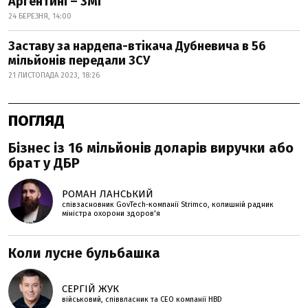
Аргентині – ЗМІ
24 БЕРЕЗНЯ, 14:00
Заставу за нардепа-втікача Дубневича в 56
мільйонів передали ЗСУ
21 ЛИСТОПАДА 2023, 18:26
ПОГЛЯД
Бізнес із 16 мільйонів доларів виручки або
брат у ДБР
РОМАН ЛАНСЬКИЙ
співзасновник GovTech-компанії Strimco, колишній радник
міністра охорони здоров'я
Коли лусне бульбашка
СЕРГІЙ ЖУК
військовий, співвласник та СЕО компанії HBD