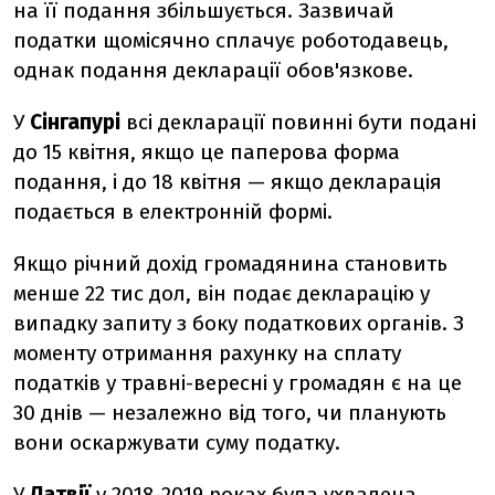
на її подання збільшується. Зазвичай
податки щомісячно сплачує роботодавець,
однак подання декларації обов'язкове.
У
Сінгапурі
всі декларації повинні бути подані
до 15 квітня, якщо це паперова форма
подання, і до 18 квітня — якщо декларація
подається в електронній формі.
Якщо річний дохід громадянина становить
менше 22 тис дол, він подає декларацію у
випадку запиту з боку податкових органів. З
моменту отримання рахунку на сплату
податків у травні-вересні у громадян є на це
30 днів — незалежно від того, чи планують
вони оскаржувати суму податку.
У
Латвії
у 2018-2019 роках була ухвалена