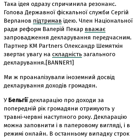
Така ідея одразу спричинила резонанс.
Голова Державної фіскальної служби Сергій
Верланов
підтримав
ідею. Член Національної
ради реформ Валерій Пекар
вважає
запровадження декларування передчасним.
Партнер KM Partners Олександр Шемяткін
звертає увагу на
складність
загального
декларування.[BANNER1]
Ми ж проаналізували іноземний досвід
декларування доходів громадян.
У
Бельгії
декларацію про доходи за
попередній рік громадяни отримують у
травні-червні наступного року. Декларацію
можна заповнити і в паперовому вигляді, і в
режимі онлайн. В останньому випадку строк