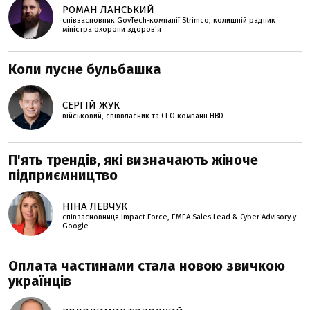
РОМАН ЛАНСЬКИЙ
співзасновник GovTech-компанії Strimco, колишній радник
міністра охорони здоров'я
Коли лусне бульбашка
СЕРГІЙ ЖУК
військовий, співвласник та СЕО компанії HBD
П'ять трендів, які визначають жіноче
підприємництво
НІНА ЛЕВЧУК
співзасновниця Impact Force, EMEA Sales Lead & Cyber Advisory у
Google
Оплата частинами стала новою звичкою
українців