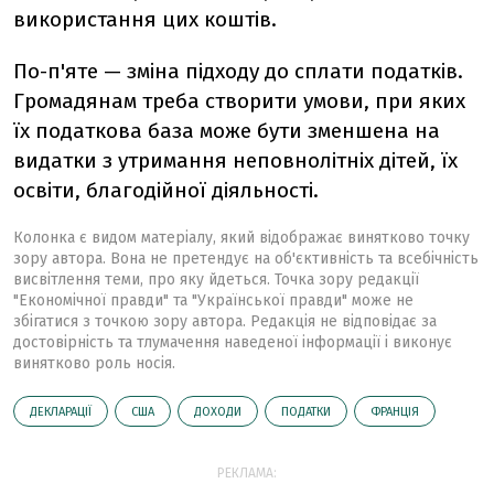
використання цих коштів.
По-п'яте — зміна підходу до сплати податків.
Громадянам треба створити умови, при яких
їх податкова база може бути зменшена на
видатки з утримання неповнолітніх дітей, їх
освіти, благодійної діяльності.
Колонка є видом матеріалу, який відображає винятково точку
зору автора. Вона не претендує на об'єктивність та всебічність
висвітлення теми, про яку йдеться. Точка зору редакції
"Економічної правди" та "Української правди" може не
збігатися з точкою зору автора. Редакція не відповідає за
достовірність та тлумачення наведеної інформації і виконує
винятково роль носія.
ДЕКЛАРАЦІЇ
США
ДОХОДИ
ПОДАТКИ
ФРАНЦІЯ
РЕКЛАМА: