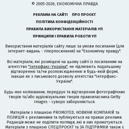
© 2005-2026, ЕКОНОМІЧНА ПРАВДА
РЕКЛАМА НА САЙТІ
ПРО ПРОЄКТ
ПОЛІТИКА КОНФІДЕНЦІЙНОСТІ
ПРАВИЛА ВИКОРИСТАННЯ МАТЕРІАЛІВ УП
ПРИНЦИПИ І ПРАВИЛА РОБОТИ УП
Використання матеріалів сайту лише за умови посилання (для
інтернет-видань - гіперпосилання) на "Економічну правду".
Всі матеріали, які розміщені на цьому сайті із посиланням на
агентство
"Інтерфакс-Україна"
, не підлягають подальшому
відтворенню та/чи розповсюдженню в будь-якій формі,
інакше як з письмового дозволу агентства "Інтерфакс-
Україна".
Будь-яке копіювання, передрук та відтворення фотографічних
творів та/або аудіовізуальних творів правовласника Getty
Images - суворо забороняється.
Матеріали з плашкою PROMOTED, НОВИНИ КОМПАНІЙ та
ПОЗИЦІЯ є рекламними та публікуються на правах реклами.
Редакція може не поділяти погляди, які в них промотуються.
Матеріали з плашкою СПЕЦПРОЄКТ та ЗА ПІДТРИМКИ також є