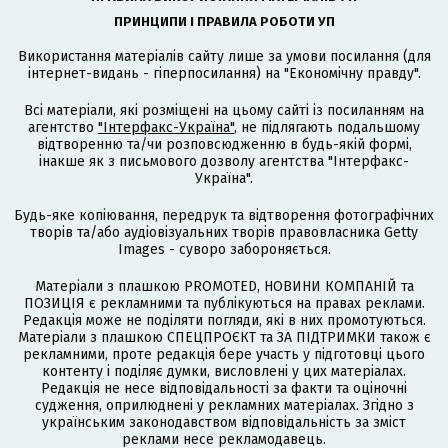
ПРИНЦИПИ І ПРАВИЛА РОБОТИ УП
Використання матеріалів сайту лише за умови посилання (для
інтернет-видань - гіперпосилання) на "Економічну правду".
Всі матеріали, які розміщені на цьому сайті із посиланням на
агентство
"Інтерфакс-Україна"
, не підлягають подальшому
відтворенню та/чи розповсюдженню в будь-якій формі,
інакше як з письмового дозволу агентства "Інтерфакс-
Україна".
Будь-яке копіювання, передрук та відтворення фотографічних
творів та/або аудіовізуальних творів правовласника Getty
Images - суворо забороняється.
Матеріали з плашкою PROMOTED, НОВИНИ КОМПАНІЙ та
ПОЗИЦІЯ є рекламними та публікуються на правах реклами.
Редакція може не поділяти погляди, які в них промотуються.
Матеріали з плашкою СПЕЦПРОЄКТ та ЗА ПІДТРИМКИ також є
рекламними, проте редакція бере участь у підготовці цього
контенту і поділяє думки, висловлені у цих матеріалах.
Редакція не несе відповідальності за факти та оціночні
судження, оприлюднені у рекламних матеріалах. Згідно з
українським законодавством відповідальність за зміст
реклами несе рекламодавець.