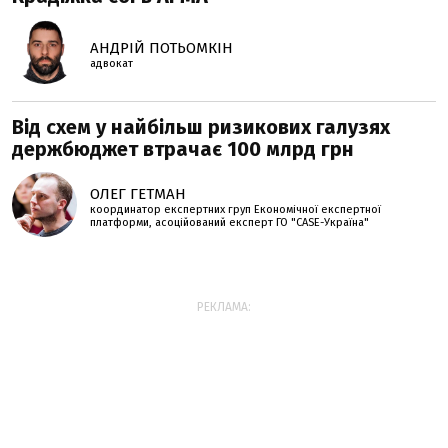
АНДРІЙ ПОТЬОМКІН
адвокат
Від схем у найбільш ризикових галузях
держбюджет втрачає 100 млрд грн
ОЛЕГ ГЕТМАН
координатор експертних груп Економічної експертної
платформи, асоційований експерт ГО "CASE-Україна"
РЕКЛАМА: