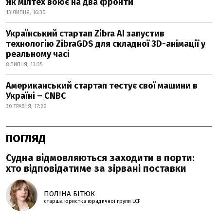
Як мілтех воює на два фронти
13 ЛИПНЯ, 16:30
Український стартап Zibra AI запустив
технологію ZibraGDS для складної 3D-анімації у
реальному часі
8 ЛИПНЯ, 13:35
Американський стартап тестує свої машини в
Україні – CNBC
30 ТРАВНЯ, 17:26
ПОГЛЯД
Судна відмовляються заходити в порти:
хто відповідатиме за зірвані поставки
ПОЛІНА БІТЮК
старша юристка юридичної групи LCF