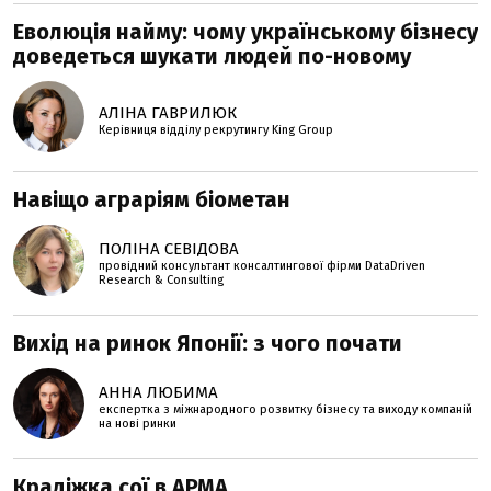
Еволюція найму: чому українському бізнесу
доведеться шукати людей по-новому
АЛІНА ГАВРИЛЮК
Керівниця відділу рекрутингу King Group
Навіщо аграріям біометан
ПОЛІНА СЕВІДОВА
провідний консультант консалтингової фірми DataDriven
Research & Consulting
Вихід на ринок Японії: з чого почати
АННА ЛЮБИМА
експертка з міжнародного розвитку бізнесу та виходу компаній
на нові ринки
Крадіжка сої в АРМА