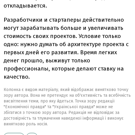
откладывается.
Разработчики и стартаперы действительно
могут зарабатывать больше и увеличивать
стоимость своих проектов. Условие только
одно: нужно думать об архитектуре проекта с
первых дней его развития. Время легких
денег прошло, выживут только
профессионалы, которые делают ставку на
качество.
Колонка є видом матеріалу, який відображає винятково точку
зору автора. Вона не претендує на об'єктивність та всебічність
висвітлення теми, про яку йдеться. Точка зору редакції
"Економічної правди" та "Української правди" може не
збігатися з точкою зору автора. Редакція не відповідає за
достовірність та тлумачення наведеної інформації і виконує
винятково роль носія.