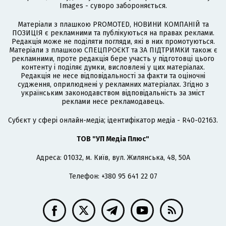
Images - суворо забороняється.
Матеріали з плашкою PROMOTED, НОВИНИ КОМПАНІЙ та
ПОЗИЦІЯ є рекламними та публікуються на правах реклами.
Редакція може не поділяти погляди, які в них промотуються.
Матеріали з плашкою СПЕЦПРОЄКТ та ЗА ПІДТРИМКИ також є
рекламними, проте редакція бере участь у підготовці цього
контенту і поділяє думки, висловлені у цих матеріалах.
Редакція не несе відповідальності за факти та оціночні
судження, оприлюднені у рекламних матеріалах. Згідно з
українським законодавством відповідальність за зміст
реклами несе рекламодавець.
Cубєкт у сфері онлайн-медіа; ідентифікатор медіа - R40-02163.
ТОВ "УП Медіа Плюс"
Адреса: 01032, м. Київ, вул. Жилянська, 48, 50А
Телефон: +380 95 641 22 07