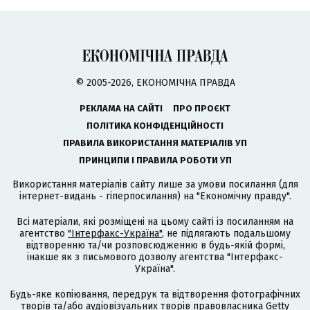
© 2005-2026, ЕКОНОМІЧНА ПРАВДА
РЕКЛАМА НА САЙТІ
ПРО ПРОЄКТ
ПОЛІТИКА КОНФІДЕНЦІЙНОСТІ
ПРАВИЛА ВИКОРИСТАННЯ МАТЕРІАЛІВ УП
ПРИНЦИПИ І ПРАВИЛА РОБОТИ УП
Використання матеріалів сайту лише за умови посилання (для
інтернет-видань - гіперпосилання) на "Економічну правду".
Всі матеріали, які розміщені на цьому сайті із посиланням на
агентство
"Інтерфакс-Україна"
, не підлягають подальшому
відтворенню та/чи розповсюдженню в будь-якій формі,
інакше як з письмового дозволу агентства "Інтерфакс-
Україна".
Будь-яке копіювання, передрук та відтворення фотографічних
творів та/або аудіовізуальних творів правовласника Getty