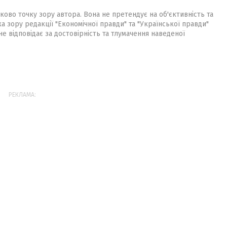
ково точку зору автора. Вона не претендує на об'єктивність та
ка зору редакції "Економічної правди" та "Української правди"
не відповідає за достовірність та тлумачення наведеної
РЕКЛАМА: