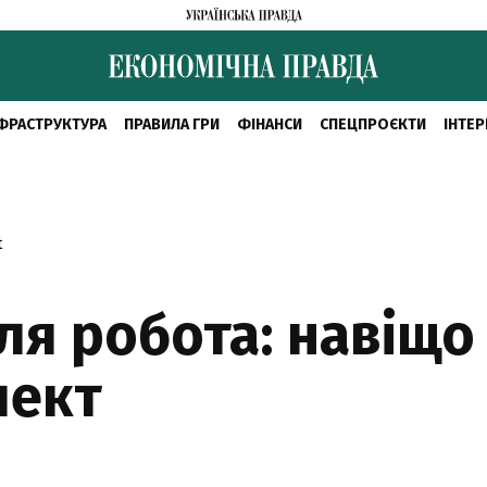
ФРАСТРУКТУРА
ПРАВИЛА ГРИ
ФІНАНСИ
СПЕЦПРОЄКТИ
ІНТЕР
t
я робота: навіщо 
лект