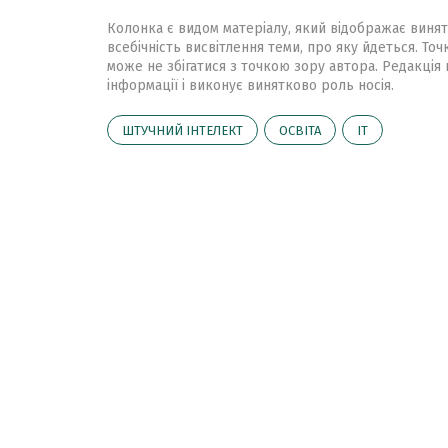
Колонка є видом матеріалу, який відображає винят
всебічність висвітлення теми, про яку йдеться. Точ
може не збігатися з точкою зору автора. Редакція 
інформації і виконує винятково роль носія.
ШТУЧНИЙ ІНТЕЛЕКТ
ОСВІТА
ІТ