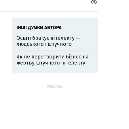
ІНШІ ДУМКИ АВТОРА
Освіті бракує інтелекту —
людського і штучного
Як не перетворити бізнес на
жертву штучного інтелекту
РЕКЛАМА: