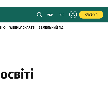
КЛУБ УП
УКР
РОС
В'Ю
WEEKLY CHARTS
ЗЕМЕЛЬНИЙ ГІД
освіті