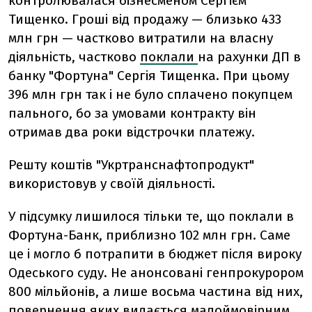
контролювалася бізнесменом Сергієм
Тищенко. Гроші від продажу — близько 433
млн грн — частково витратили на власну
діяльність, частково
поклали
на рахунки ДП в
банку "Фортуна" Сергія Тищенка. При цьому
396 млн грн так і не було сплачено покупцем
пального, бо за умовами контракту він
отримав два роки відстрочки платежу.
Решту коштів "Укртранснафтопродукт"
використовув у своїй діяльності.
У підсумку лишилося тільки те, що поклали в
Фортуна-Банк, приблизно 102 млн грн. Саме
це і могло б потрапити в бюджет після вироку
Одеського суду. Не анонсовані генпрокурором
800 мільйонів, а лише восьма частина від них,
повернення яких видається малоймовірним.