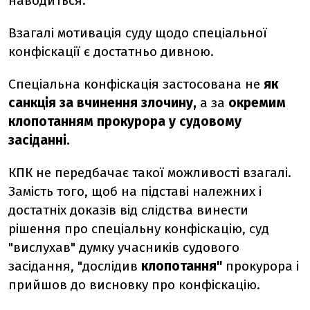
наводиться.
Взагалі мотивація суду щодо спеціальної
конфіскації є достатньо дивною.
Спеціальна конфіскація застосована не
як
санкція за вчинення злочину,
а за
окремим
клопотанням прокурора у судовому
засіданні.
КПК не передбачає такої можливості взагалі.
Замість того, щоб на підставі належних і
достатніх доказів від слідства винести
рішення про спеціальну конфіскацію, суд
"вислухав" думку учасників судового
засідання, "дослідив
клопотання"
прокурора і
прийшов до висновку про конфіскацію.