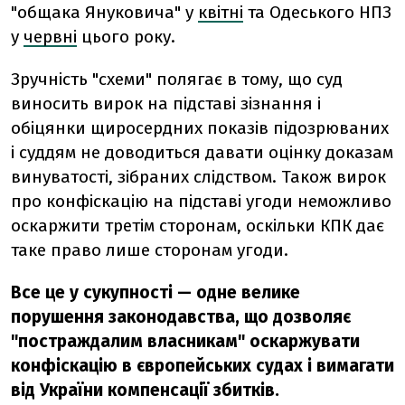
"общака Януковича" у
квітні
та Одеського НПЗ
у
червні
цього року.
Зручність "схеми" полягає в тому, що суд
виносить вирок на підставі зізнання і
обіцянки щиросердних показів підозрюваних
і суддям не доводиться давати оцінку доказам
винуватості, зібраних слідством. Також вирок
про конфіскацію на підставі угоди неможливо
оскаржити третім сторонам, оскільки КПК дає
таке право лише сторонам угоди.
Все це у сукупності — одне велике
порушення законодавства, що дозволяє
"постраждалим власникам" оскаржувати
конфіскацію в європейських судах і вимагати
від України компенсації збитків.