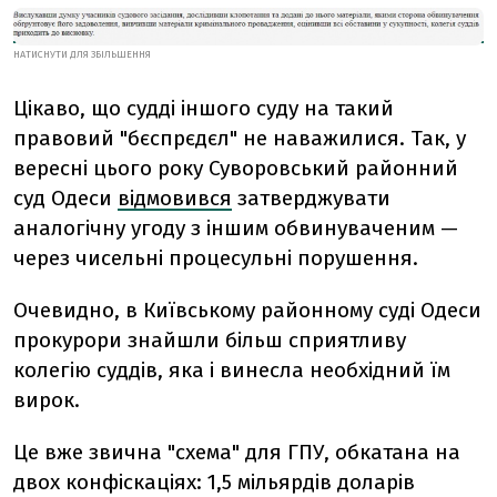
НАТИСНУТИ ДЛЯ ЗБІЛЬШЕННЯ
Цікаво, що судді іншого суду на такий
правовий "бєспрєдєл" не наважилися. Так, у
вересні цього року Суворовський районний
суд Одеси
відмовився
затверджувати
аналогічну угоду з іншим обвинуваченим —
через чисельні процесульні порушення.
Очевидно, в Київському районному суді Одеси
прокурори знайшли більш сприятливу
колегію суддів, яка і винесла необхідний їм
вирок.
Це вже звична "схема" для ГПУ, обкатана на
двох конфіскаціях: 1,5 мільярдів доларів