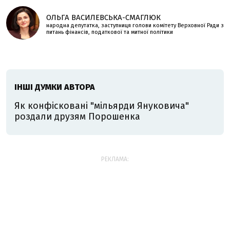
ОЛЬГА ВАСИЛЕВСЬКА-СМАГЛЮК
народна депутатка, заступниця голови комітету Верховної Ради з
питань фінансів, податкової та митної політики
ІНШІ ДУМКИ АВТОРА
Як конфісковані "мільярди Януковича"
роздали друзям Порошенка
РЕКЛАМА: