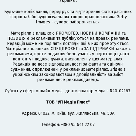
Україна".
Будь-яке копіювання, передрук та відтворення фотографічних
творів та/або аудіовізуальних творів правовласника Getty
Images - суворо забороняється.
Матеріали з плашкою PROMOTED, НОВИНИ КОМПАНІЙ та
ПОЗИЦІЯ є рекламними та публікуються на правах реклами.
Редакція може не поділяти погляди, які в них промотуються.
Матеріали з плашкою СПЕЦПРОЄКТ та ЗА ПІДТРИМКИ також є
рекламними, проте редакція бере участь у підготовці цього
контенту і поділяє думки, висловлені у цих матеріалах.
Редакція не несе відповідальності за факти та оціночні
судження, оприлюднені у рекламних матеріалах. Згідно з
українським законодавством відповідальність за зміст
реклами несе рекламодавець.
Cубєкт у сфері онлайн-медіа; ідентифікатор медіа - R40-02163.
ТОВ "УП Медіа Плюс"
Адреса: 01032, м. Київ, вул. Жилянська, 48, 50А
Телефон: +380 95 641 22 07