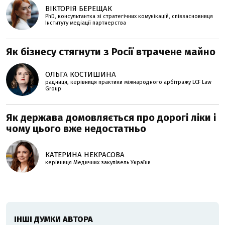
ВІКТОРІЯ БЕРЕЩАК
PhD, консультантка зі стратегічних комунікацій, співзасновниця
Інституту медіації партнерства
Як бізнесу стягнути з Росії втрачене майно
ОЛЬГА КОСТИШИНА
радниця, керівниця практики міжнародного арбітражу LCF Law
Group
Як держава домовляється про дорогі ліки і
чому цього вже недостатньо
КАТЕРИНА НЕКРАСОВА
керівниця Медичних закупівель України
ІНШІ ДУМКИ АВТОРА