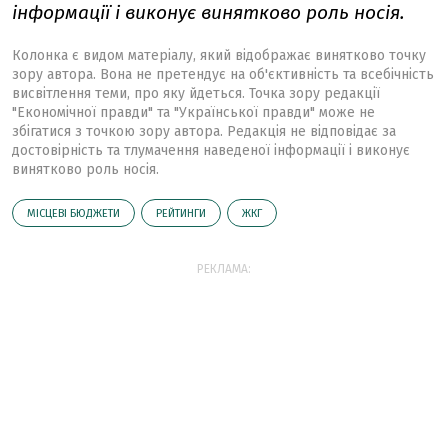
інформації і виконує винятково роль носія.
Колонка є видом матеріалу, який відображає винятково точку
зору автора. Вона не претендує на об'єктивність та всебічність
висвітлення теми, про яку йдеться. Точка зору редакції
"Економічної правди" та "Української правди" може не
збігатися з точкою зору автора. Редакція не відповідає за
достовірність та тлумачення наведеної інформації і виконує
винятково роль носія.
МІСЦЕВІ БЮДЖЕТИ
РЕЙТИНГИ
ЖКГ
РЕКЛАМА: