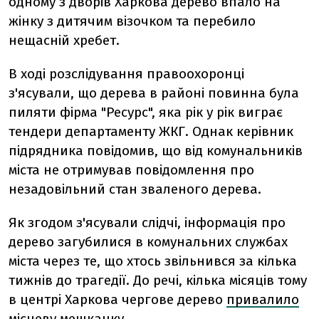
одному з дворів Харкова дерево впало на
жінку з дитячим візочком та перебило
нещасній хребет.
В ході розслідування правоохоронці
з'ясували, що дерева в районі повинна була
пиляти фірма "Ресурс", яка рік у рік виграє
тендери департаменту ЖКГ. Однак керівник
підрядника повідомив, що від комунальників
міста не отримував повідомлення про
незадовільний стан зваленого дерева.
Як згодом з'ясували слідчі, інформація про
дерево загубилися в комунальних службах
міста через те, що хтось звільнився за кілька
тижнів до трагедії. До речі, кілька місяців тому
в центрі Харкова чергове дерево
привалило
місцеву мешканку.