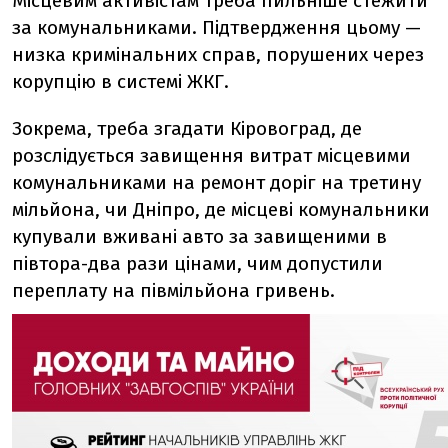
Місцевим активістам треба пильніше стежити
за комунальниками. Підтвердження цьому —
низка кримінальних справ, порушених через
корупцію в системі ЖКГ.
Зокрема, треба згадати Кіровоград, де
розслідується завищення витрат місцевими
комунальниками на ремонт доріг на третину
мільйона, чи Дніпро, де місцеві комунальники
купували вживані авто за завищеними в
півтора-два рази цінами, чим допустили
переплату на півмільйона гривень.