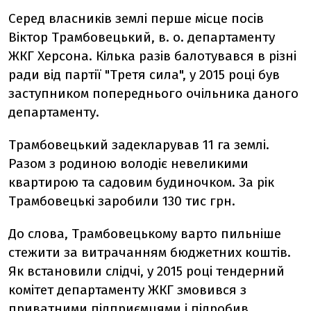
Серед власників землі перше місце посів
Віктор Трамбовецький, в. о. департаменту
ЖКГ Херсона. Кілька разів балотувався в різні
ради від партії "Третя сила", у 2015 році був
заступником попереднього очільника даного
департаменту.
Трамбовецький задекларував 11 га землі.
Разом з родиною володіє невеликими
квартирою та садовим будиночком. За рік
Трамбовецькі заробили 130 тис грн.
До слова, Трамбовецькому варто пильніше
стежити за витрачанням бюджетних коштів.
Як встановили слідчі, у 2015 році тендерний
комітет департаменту ЖКГ змовився з
приватними підприємцями і підробив