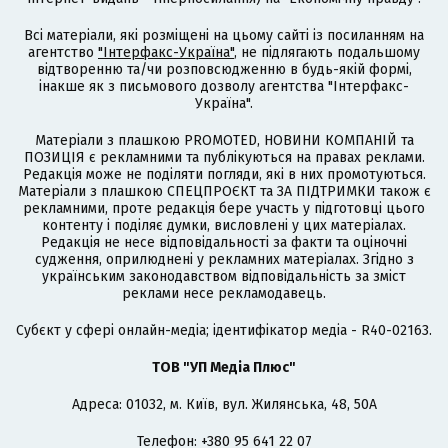
Всі матеріали, які розміщені на цьому сайті із посиланням на
агентство
"Інтерфакс-Україна"
, не підлягають подальшому
відтворенню та/чи розповсюдженню в будь-якій формі,
інакше як з письмового дозволу агентства "Інтерфакс-
Україна".
Матеріали з плашкою PROMOTED, НОВИНИ КОМПАНІЙ та
ПОЗИЦІЯ є рекламними та публікуються на правах реклами.
Редакція може не поділяти погляди, які в них промотуються.
Матеріали з плашкою СПЕЦПРОЄКТ та ЗА ПІДТРИМКИ також є
рекламними, проте редакція бере участь у підготовці цього
контенту і поділяє думки, висловлені у цих матеріалах.
Редакція не несе відповідальності за факти та оціночні
судження, оприлюднені у рекламних матеріалах. Згідно з
українським законодавством відповідальність за зміст
реклами несе рекламодавець.
Cубєкт у сфері онлайн-медіа; ідентифікатор медіа - R40-02163.
ТОВ "УП Медіа Плюс"
Адреса: 01032, м. Київ, вул. Жилянська, 48, 50А
Телефон: +380 95 641 22 07