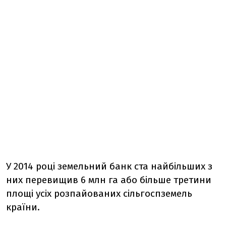
У 2014 році земельний банк ста найбільших з
них перевищив 6 млн га або більше третини
площі усіх розпайованих сільгоспземель
країни.