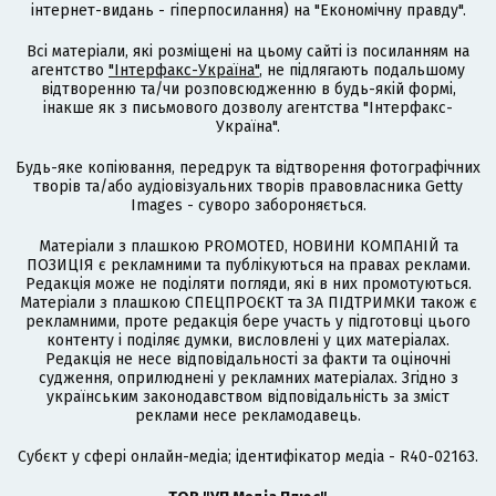
інтернет-видань - гіперпосилання) на "Економічну правду".
Всі матеріали, які розміщені на цьому сайті із посиланням на
агентство
"Інтерфакс-Україна"
, не підлягають подальшому
відтворенню та/чи розповсюдженню в будь-якій формі,
інакше як з письмового дозволу агентства "Інтерфакс-
Україна".
Будь-яке копіювання, передрук та відтворення фотографічних
творів та/або аудіовізуальних творів правовласника Getty
Images - суворо забороняється.
Матеріали з плашкою PROMOTED, НОВИНИ КОМПАНІЙ та
ПОЗИЦІЯ є рекламними та публікуються на правах реклами.
Редакція може не поділяти погляди, які в них промотуються.
Матеріали з плашкою СПЕЦПРОЄКТ та ЗА ПІДТРИМКИ також є
рекламними, проте редакція бере участь у підготовці цього
контенту і поділяє думки, висловлені у цих матеріалах.
Редакція не несе відповідальності за факти та оціночні
судження, оприлюднені у рекламних матеріалах. Згідно з
українським законодавством відповідальність за зміст
реклами несе рекламодавець.
Cубєкт у сфері онлайн-медіа; ідентифікатор медіа - R40-02163.