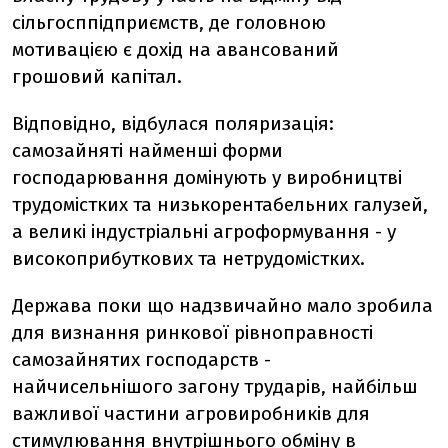
сільгосппідприємств, де головною
мотивацією є дохід на авансований
грошовий капітал.
Відповідно, відбулася поляризація:
самозайняті найменші форми
господарювання домінують у виробництві
трудомістких та низькорентабельних галузей,
а великі індустріальні агроформування - у
високоприбуткових та нетрудомістких.
Держава поки що надзвичайно мало зробила
для визнання ринкової рівноправності
самозайнятих господарств -
найчисельнішого загону трударів, найбільш
важливої частини агровиробників для
стимулювання внутрішнього обміну в