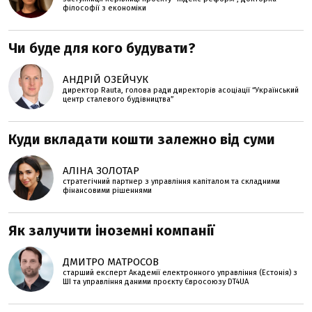
філософії з економіки
Чи буде для кого будувати?
АНДРІЙ ОЗЕЙЧУК
директор Rauta, голова ради директорів асоціації “Український
центр сталевого будівництва”
Куди вкладати кошти залежно від суми
АЛІНА ЗОЛОТАР
стратегічний партнер з управління капіталом та складними
фінансовими рішеннями
Як залучити іноземні компанії
ДМИТРО МАТРОСОВ
старший експерт Академії електронного управління (Естонія) з
ШІ та управління даними проєкту Євросоюзу DT4UA