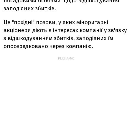
посадовими особами щодо відшкодування
заподіяних збитків.
Це "похідні" позови, у яких міноритарні
акціонери діють в інтересах компанії у зв'язку
з відшкодуванням збитків, заподіяних їм
опосередковано через компанію.
РЕКЛАМА: