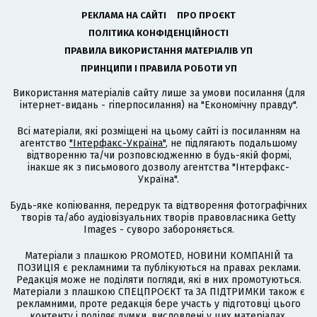
РЕКЛАМА НА САЙТІ
ПРО ПРОЄКТ
ПОЛІТИКА КОНФІДЕНЦІЙНОСТІ
ПРАВИЛА ВИКОРИСТАННЯ МАТЕРІАЛІВ УП
ПРИНЦИПИ І ПРАВИЛА РОБОТИ УП
Використання матеріалів сайту лише за умови посилання (для
інтернет-видань - гіперпосилання) на "Економічну правду".
Всі матеріали, які розміщені на цьому сайті із посиланням на
агентство
"Інтерфакс-Україна"
, не підлягають подальшому
відтворенню та/чи розповсюдженню в будь-якій формі,
інакше як з письмового дозволу агентства "Інтерфакс-
Україна".
Будь-яке копіювання, передрук та відтворення фотографічних
творів та/або аудіовізуальних творів правовласника Getty
Images - суворо забороняється.
Матеріали з плашкою PROMOTED, НОВИНИ КОМПАНІЙ та
ПОЗИЦІЯ є рекламними та публікуються на правах реклами.
Редакція може не поділяти погляди, які в них промотуються.
Матеріали з плашкою СПЕЦПРОЄКТ та ЗА ПІДТРИМКИ також є
рекламними, проте редакція бере участь у підготовці цього
контенту і поділяє думки, висловлені у цих матеріалах.