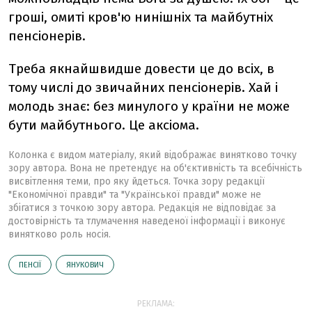
гроші, омиті кров'ю нинішніх та майбутніх
пенсіонерів.
Треба якнайшвидше довести це до всіх, в
тому числі до звичайних пенсіонерів. Хай і
молодь знає: без минулого у країни не може
бути майбутнього. Це аксіома.
Колонка є видом матеріалу, який відображає винятково точку
зору автора. Вона не претендує на об'єктивність та всебічність
висвітлення теми, про яку йдеться. Точка зору редакції
"Економічної правди" та "Української правди" може не
збігатися з точкою зору автора. Редакція не відповідає за
достовірність та тлумачення наведеної інформації і виконує
винятково роль носія.
ПЕНСІЇ
ЯНУКОВИЧ
РЕКЛАМА: