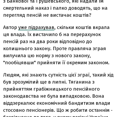
з Банкової та Грушевського, які надали їм
смертельний наказ і палко доводять, що на
перегляд пенсій не вистачає коштів?
Автор
уже підрахував
, скільки коштів вкрала
ця влада. Їх вистачило б на перерахунок
пенсій раз на два роки відповідно до
колишнього закону. Проте правляча зграя
вилучила цю норму з нового закону,
"пообіцявши" прийняти її окремим законом.
Людям, які знають сутність цієї зграї, такий хід
був зрозумілий ще в липні. Тяганина з
прийняттям грабіжницького пенсійного
законодавства не була випадковою. Вона
віддзеркалює економічний бандитизм влади
стосовно пенсіонерів. Що ж робити останнім -