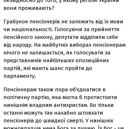
безвідносно до того, у якому регіоні України
вони проживають?
Грабунок пенсіонерів не залежить від їх мови
чи національності. Голосуючи за прийняття
пенсійного закону, депутати відділили себе
від народу. На майбутніх виборах пенсіонерам
нічого не залишається, як голосувати за
представників найбільших опозиційних
партій, які мають шанс пройти до
парламенту.
Пенсіонерам також пора об'єднатися в
політичну партію, яка могла б протистояти
нинішнім владним антихристам. Бо тільки
останні можуть так нахабно штовхати
пенсіонерів до швидкої смерті. У нинішніх
можновладців нема Бога за душею. Їх бог - це