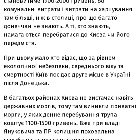
становитиме 1900-2000 гривень, бо
комунальні витрати і витрати на харчування
там більші, ніж в столиці, про що багато
донеччан не знають. А ті, хто знають,
намагаються перебратися до Києва чи його
передмістя.
При цьому мало хто відає, що за рівнем
екологічної небезпеки, середнього віку та
смертності Київ посідає друге місце в Україні
після Донецька.
В багатьох районах Києва не вистачає навіть
державних моргів, тому там виникли приватні
морги, у яких денне перебування трупа
коштує 1100-1500 гривень. Вже при владі
Януковича та ПР колишня поховальна
служба міста теж стала приватною.