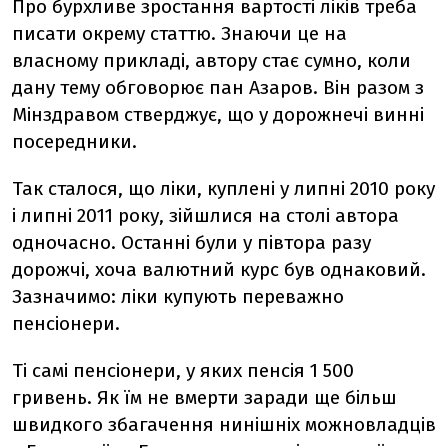
Про бурхливе зростання вартості ліків треба
писати окрему статтю. Знаючи це на
власному прикладі, автору стає сумно, коли
дану тему обговорює пан Азаров. Він разом з
Мінздравом стверджує, що у дорожнечі винні
посередники.
Так сталося, що ліки, куплені у липні 2010 року
і липні 2011 року, зійшлися на столі автора
одночасно. Останні були у півтора разу
дорожчі, хоча валютний курс був однаковий.
Зазначимо: ліки купують переважно
пенсіонери.
Ті самі пенсіонери, у яких пенсія 1 500
гривень. Як їм не вмерти заради ще більш
швидкого збагачення нинішніх можновладців