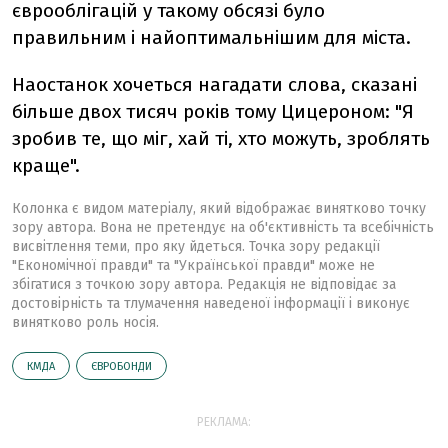
єврооблігацій у такому обсязі було
правильним і найоптимальнішим для міста.
Наостанок хочеться нагадати слова, сказані
більше двох тисяч років тому Цицероном: "Я
зробив те, що міг, хай ті, хто можуть, зроблять
краще".
Колонка є видом матеріалу, який відображає винятково точку
зору автора. Вона не претендує на об'єктивність та всебічність
висвітлення теми, про яку йдеться. Точка зору редакції
"Економічної правди" та "Української правди" може не
збігатися з точкою зору автора. Редакція не відповідає за
достовірність та тлумачення наведеної інформації і виконує
винятково роль носія.
КМДА
ЄВРОБОНДИ
РЕКЛАМА: