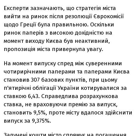
Експерти зазначають, що стратегія міста
вийти на ринок після резолюції Єврокомісії
щодо Греції була правильною. Оскільки
ринок паперів з високою дохідністю на
момент виходу Києва був неактивний,
пропозиція міста привернула увагу.
На момент випуску спред між суверенними
чотирирічними паперами та паперами Києва
становив 307 базових пунктів, при цьому
п'ятирічні облігації України котирувалися за
ставкою 6,43. Справедлива розрахункова
ставка, не враховуючи премію за випуск,
становить 9,5%, проте місту вдалося здійснити
випуск за 9,375%.
Залучені кошти місто спрямує на погашення