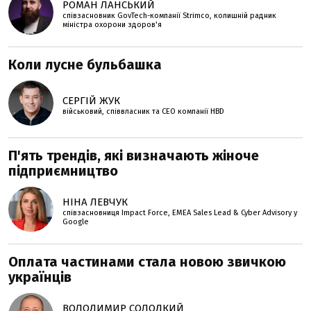
РОМАН ЛАНСЬКИЙ
співзасновник GovTech-компанії Strimco, колишній радник
міністра охорони здоров'я
Коли лусне бульбашка
СЕРГІЙ ЖУК
військовий, співвласник та СЕО компанії HBD
П'ять трендів, які визначають жіноче
підприємництво
НІНА ЛЕВЧУК
співзасновниця Impact Force, EMEA Sales Lead & Cyber Advisory у
Google
Оплата частинами стала новою звичкою
українців
ВОЛОДИМИР СОЛОДКИЙ