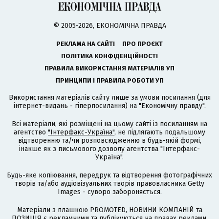
© 2005-2026, ЕКОНОМІЧНА ПРАВДА
РЕКЛАМА НА САЙТІ
ПРО ПРОЄКТ
ПОЛІТИКА КОНФІДЕНЦІЙНОСТІ
ПРАВИЛА ВИКОРИСТАННЯ МАТЕРІАЛІВ УП
ПРИНЦИПИ І ПРАВИЛА РОБОТИ УП
Використання матеріалів сайту лише за умови посилання (для
інтернет-видань - гіперпосилання) на "Економічну правду".
Всі матеріали, які розміщені на цьому сайті із посиланням на
агентство
"Інтерфакс-Україна"
, не підлягають подальшому
відтворенню та/чи розповсюдженню в будь-якій формі,
інакше як з письмового дозволу агентства "Інтерфакс-
Україна".
Будь-яке копіювання, передрук та відтворення фотографічних
творів та/або аудіовізуальних творів правовласника Getty
Images - суворо забороняється.
Матеріали з плашкою PROMOTED, НОВИНИ КОМПАНІЙ та
ПОЗИЦІЯ є рекламними та публікуються на правах реклами.