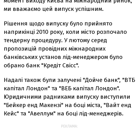
момент виходу Києва на міжнародний ринок,
ми вважаємо цей випуск успішним.
Рішення щодо випуску було прийнято
наприкінці 2010 року, коли місто розпочало
тендерну процедуру. У лютому серед
пропозицій провідних міжнародних
банківських установ лід-менеджером було
обрано банк "Кредіт Свісс".
Надалі також були залучені "Дойче банк", "ВТБ
капітал Лондон" та "ВЕБ капітал Лондон".
Юридичними радниками випуску виступили
"Бейкер енд Макензі" на боці міста, "Вайт енд
Кейс" та "Авеллум" на боці лід-менеджерів.
РЕКЛАМА: