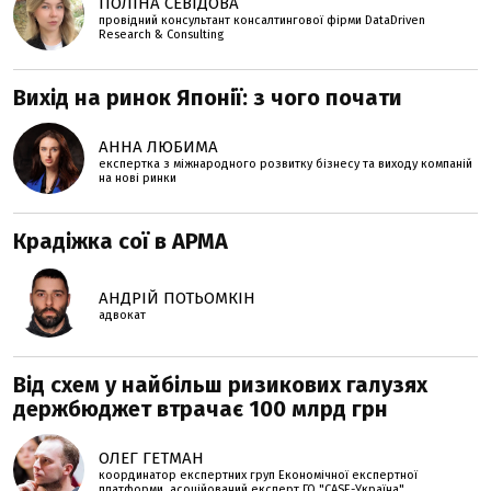
ПОЛІНА СЕВІДОВА
провідний консультант консалтингової фірми DataDriven
Research & Consulting
Вихід на ринок Японії: з чого почати
АННА ЛЮБИМА
експертка з міжнародного розвитку бізнесу та виходу компаній
на нові ринки
Крадіжка сої в АРМА
АНДРІЙ ПОТЬОМКІН
адвокат
Від схем у найбільш ризикових галузях
держбюджет втрачає 100 млрд грн
ОЛЕГ ГЕТМАН
координатор експертних груп Економічної експертної
платформи, асоційований експерт ГО "CASE-Україна"