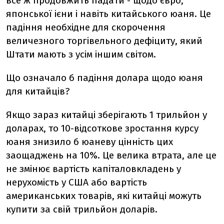
все ж продовжить падати - щодо євро,
японської ієни і навіть китайського юаня. Це
падіння необхідне для скорочення
величезного торгівельного дефіциту, який
Штати мають з усім іншим світом.
Що означало б падіння долара щодо юаня
для китайців?
Якщо зараз китайці зберігають 1 трильйон у
доларах, то 10-відсоткове зростання курсу
юаня знизило б юаневу цінність цих
заощаджень на 10%. Це велика втрата, але це
не змінює вартість капіталовкладень у
нерухомість у США або вартість
американських товарів, які китайці можуть
купити за свій трильйон доларів.