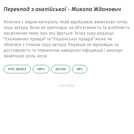
Переклад з англійської - Микола Жданович
Колонка є видом матеріалу, який відображає винятково точку
зору автора. Вона не претендує на об'єктивність та всебічність
висвітлення теми, про яку йдеться. Точка зору редакції
"Економічної правди" та "Української правди" може не
збігатися з точкою зору автора. Редакція не відповідає за
достовірність та тлумачення наведеної інформації і виконує
винятково роль носія.
КУРС ВАЛЮТ
ЄВРО
ДОЛАР
ФРС
РЕКЛАМА: