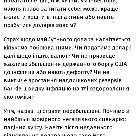
набагато легше, ніж китайські інвестори,
мають право запитати себе: може, краще
вкласти кошти в інші активи або навіть
позбутися доларів зовсім?
Страх щодо майбутнього долара нагнітається
кількома побоюваннями. Чи падатиме долар і
далі щодо інших валют? Чи не призведе
жахливе збільшення державного боргу США
до інфляції або навіть дефолту? Чи не
викличе зростання надлишкових резервів
банків швидку інфляцію на тлі оздоровлення
економіки?
Утім, наразі ці страхи перебільшені. Почнімо з
найбільш імовірного негативного сценарію:
падіння курсу. Навіть після недавнього
відновлення долара щодо євро його