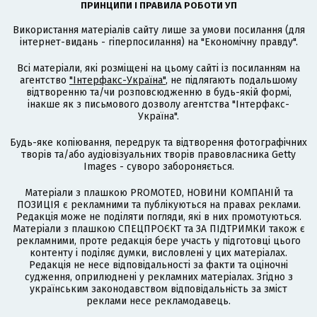
ПРИНЦИПИ І ПРАВИЛА РОБОТИ УП
Використання матеріалів сайту лише за умови посилання (для
інтернет-видань - гіперпосилання) на "Економічну правду".
Всі матеріали, які розміщені на цьому сайті із посиланням на
агентство
"Інтерфакс-Україна"
, не підлягають подальшому
відтворенню та/чи розповсюдженню в будь-якій формі,
інакше як з письмового дозволу агентства "Інтерфакс-
Україна".
Будь-яке копіювання, передрук та відтворення фотографічних
творів та/або аудіовізуальних творів правовласника Getty
Images - суворо забороняється.
Матеріали з плашкою PROMOTED, НОВИНИ КОМПАНІЙ та
ПОЗИЦІЯ є рекламними та публікуються на правах реклами.
Редакція може не поділяти погляди, які в них промотуються.
Матеріали з плашкою СПЕЦПРОЄКТ та ЗА ПІДТРИМКИ також є
рекламними, проте редакція бере участь у підготовці цього
контенту і поділяє думки, висловлені у цих матеріалах.
Редакція не несе відповідальності за факти та оціночні
судження, оприлюднені у рекламних матеріалах. Згідно з
українським законодавством відповідальність за зміст
реклами несе рекламодавець.