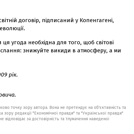
вітній договір, підписаний у Копенгагені,
еволюції.
 ця угода необхідна для того, щоб світові
послання: знижуйте викиди в атмосферу, а ми
009 рік.
овича.
ково точку зору автора. Вона не претендує на об'єктивність та
ка зору редакції "Економічної правди" та "Української правди"
не відповідає за достовірність та тлумачення наведеної