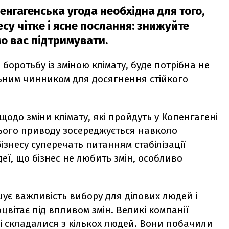
енгагенська угода необхідна для того,
есу чітке і ясне послання: знижуйте
о вас підтримувати.
боротьбу із зміною клімату, буде потрібна не
льним чинником для досягнення стійкого
одо зміни клімату, які пройдуть у Копенгагені
 цього приводу зосереджується навколо
ізнесу суперечать питанням стабілізації
деї, що бізнес не любить змін, особливо
ує важливість вибору для ділових людей і
вітає під впливом змін. Великі компанії
і складалися з кількох людей. Вони побачили