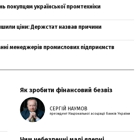
нь покупцям української промтехніки
ншили ціни: Держстат назвав причини
анні менеджерів промислових підприємств
Як зробити фінансовий безвіз
СЕРГІЙ НАУМОВ
президент Національної асоціації банків України
Чим небезпечні малі ядерні