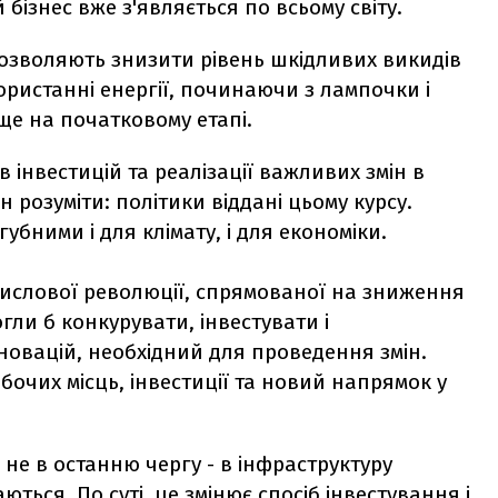
 бізнес вже з'являється по всьому світу.
 дозволяють знизити рівень шкідливих викидів
ристанні енергії, починаючи з лампочки і
ще на початковому етапі.
 інвестицій та реалізації важливих змін в
 розуміти: політики віддані цьому курсу.
губними і для клімату, і для економіки.
ислової революції, спрямованої на зниження
огли б конкурувати, інвестувати і
новацій, необхідний для проведення змін.
бочих місць, інвестиції та новий напрямок у
 не в останню чергу - в інфраструктуру
ться. По суті, це змінює спосіб інвестування і