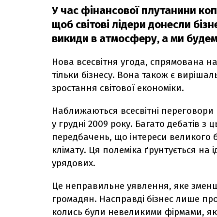
У час фінансової плутанини коп
щоб світові лідери донесли бізн
викиди в атмосферу, а ми будем
Нова всесвітня угода, спрямована на 
тільки бізнесу. Вона також є виріша
зростання світової економіки.
Наближаються всесвітні переговори щ
у грудні 2009 року. Багато дебатів з
передбачень, що інтереси великого б
клімату. Ця полеміка ґрунтується на і
урядових.
Це неправильне уявлення, яке зменш
громадян. Насправді бізнес лише проц
колись були невеликими фірмами, як