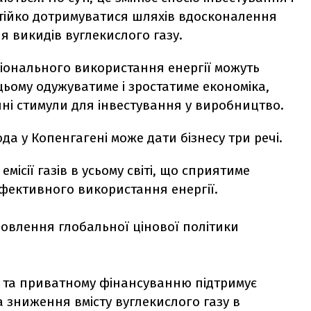
тійко дотримуватися шляхів вдосконалення
 викидів вуглекислого газу.
іонального використання енергії можуть
ьому одужуватиме і зростатиме економіка,
ні стимули для інвестування у виробництво.
да у Копенгагені може дати бізнесу три речі.
емісії газів в усьому світі, що сприятиме
 ефективного використання енергії.
новлення глобальної цінової політики
у та приватному фінансуванню підтримує
 зниження вмісту вуглекислого газу в