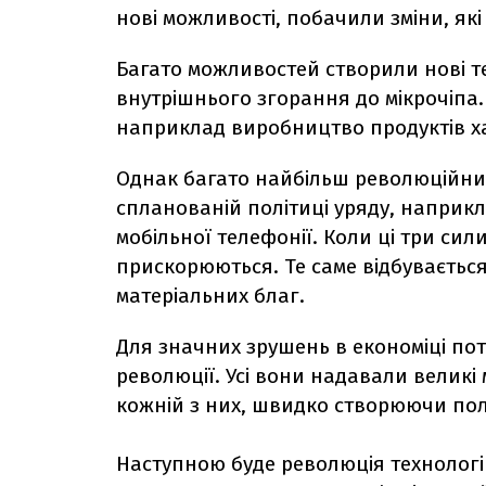
нові можливості, побачили зміни, як
Багато можливостей створили нові т
внутрішнього згорання до мікрочіпа.
наприклад виробництво продуктів х
Однак багато найбільш революційних
спланованій політиці уряду, наприк
мобільної телефонії. Коли ці три сил
прискорюються. Те саме відбуваєтьс
матеріальних благ.
Для значних зрушень в економіці пот
революції. Усі вони надавали великі 
кожній з них, швидко створюючи полі
Наступною буде революція технологі