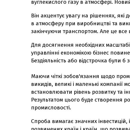
вуглекислого газу в атмосфері. Новий
Він акцентує увагу на рішеннях, які
в атмосферу при виробництві та вико
закінчуючи транспортом. Але це все 
Для досягнення необхідних масштабів
управлінні економікою бізнес повинен
Бездіяльність або відстрочка були б з
Маючи чіткі зобов'язання щодо пром
викидів, великі і маленькі компанії м
встановлювати рівень розвитку та ін
Результатом цього буде створення ро
промисловості.
Спроба вимагає значних інвестицій, і
розвинених країн і країн, що розвиваю