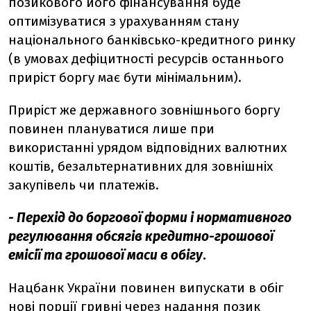
позикового його фінансування буде
оптимізуватися з урахуванням стану
національного банківсько-кредитного ринку
(в умовах дефіцитності ресурсів останнього
приріст боргу має бути мінімальним).
Приріст же державного зовнішнього боргу
повинен плануватися лише при
використанні урядом відповідних валютних
коштів, безальтернативних для зовнішніх
закупівель чи платежів.
- Перехід до боргової форми і нормативного
регулювання обсягів кредитно-грошової
емісії та грошової маси в обігу
.
Нацбанк України повинен випускати в обіг
нові порції гривні через надання позик