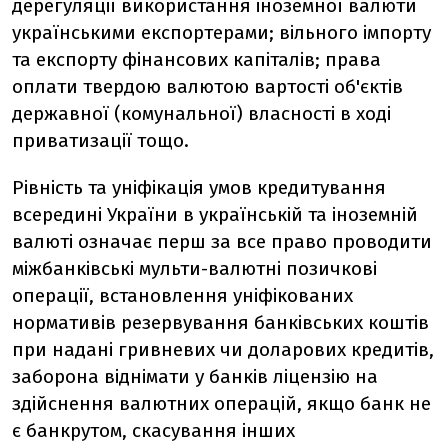
дерегуляції використання іноземної валюти
українськими експортерами; вільного імпорту
та експорту фінансових капіталів; права
оплати твердою валютою вартості об'єктів
державної (комунальної) власності в ході
приватизації тощо.
Рівність та уніфікація умов кредитування
всередині України в українській та іноземній
валюті означає перш за все право проводити
міжбанківські мульти-валютні позичкові
операції, встановлення уніфікованих
нормативів резервування банківських коштів
при надані гривневих чи доларових кредитів,
заборона віднімати у банків ліцензію на
здійснення валютних операцій, якщо банк не
є банкрутом, скасування інших