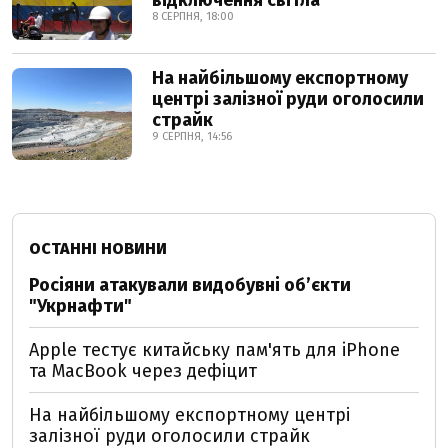
відключення світла
8 СЕРПНЯ, 18:00
На найбільшому експортному
центрі залізної руди оголосили
страйк
9 СЕРПНЯ, 14:56
ОСТАННІ НОВИНИ
Росіяни атакували видобувні обʼєкти
"Укрнафти"
Apple тестує китайську пам'ять для iPhone
та MacBook через дефіцит
На найбільшому експортному центрі
залізної руди оголосили страйк