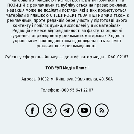
Матеріали з плашкою PROMOTED, НОВИНИ КОМПАНІЙ та
ПОЗИЦІЯ є рекламними та публікуються на правах реклами.
Редакція може не поділяти погляди, які в них промотуються.
Матеріали з плашкою СПЕЦПРОЄКТ та ЗА ПІДТРИМКИ також є
рекламними, проте редакція бере участь у підготовці цього
контенту і поділяє думки, висловлені у цих матеріалах.
Редакція не несе відповідальності за факти та оціночні
судження, оприлюднені у рекламних матеріалах. Згідно з
українським законодавством відповідальність за зміст
реклами несе рекламодавець.
Cубєкт у сфері онлайн-медіа; ідентифікатор медіа - R40-02163.
ТОВ "УП Медіа Плюс"
Адреса: 01032, м. Київ, вул. Жилянська, 48, 50А
Телефон: +380 95 641 22 07