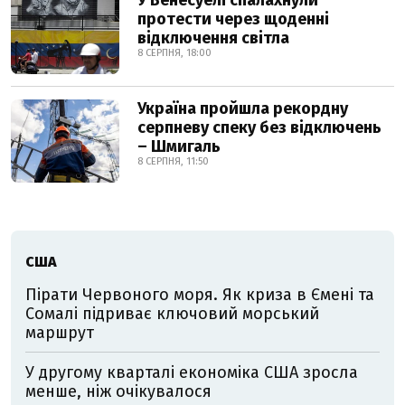
У Венесуелі спалахнули
протести через щоденні
відключення світла
8 СЕРПНЯ, 18:00
Україна пройшла рекордну
серпневу спеку без відключень
– Шмигаль
8 СЕРПНЯ, 11:50
США
Пірати Червоного моря. Як криза в Ємені та
Сомалі підриває ключовий морський
маршрут
У другому кварталі економіка США зросла
менше, ніж очікувалося