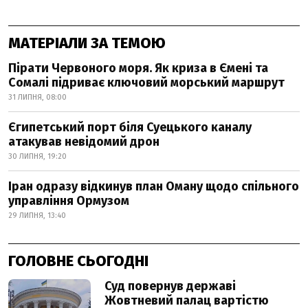
МАТЕРІАЛИ ЗА ТЕМОЮ
Пірати Червоного моря. Як криза в Ємені та
Сомалі підриває ключовий морський маршрут
31 ЛИПНЯ, 08:00
Єгипетський порт біля Суецького каналу
атакував невідомий дрон
30 ЛИПНЯ, 19:20
Іран одразу відкинув план Оману щодо спільного
управління Ормузом
29 ЛИПНЯ, 13:40
ГОЛОВНЕ СЬОГОДНІ
Суд повернув державі
Жовтневий палац вартістю