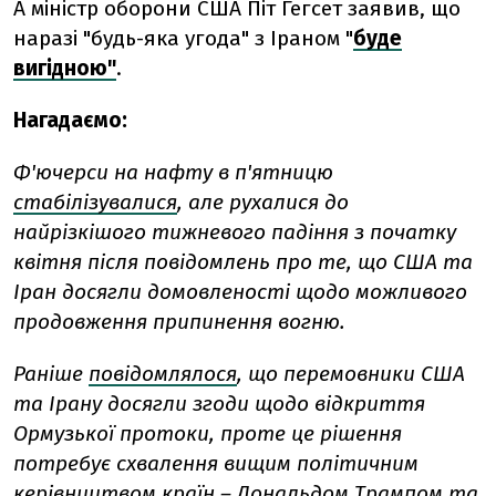
А міністр оборони США Піт Гегсет заявив, що
наразі "будь-яка угода" з Іраном "
буде
вигідною"
.
Нагадаємо:
Ф'ючерси на нафту в п'ятницю
стабілізувалися
, але рухалися до
найрізкішого тижневого падіння з початку
квітня після повідомлень про те, що США та
Іран досягли домовленості щодо можливого
продовження припинення вогню.
Раніше
повідомлялося
, що перемовники США
та Ірану досягли згоди щодо відкриття
Ормузької протоки, проте це рішення
потребує схвалення вищим політичним
керівництвом країн – Дональдом Трампом та