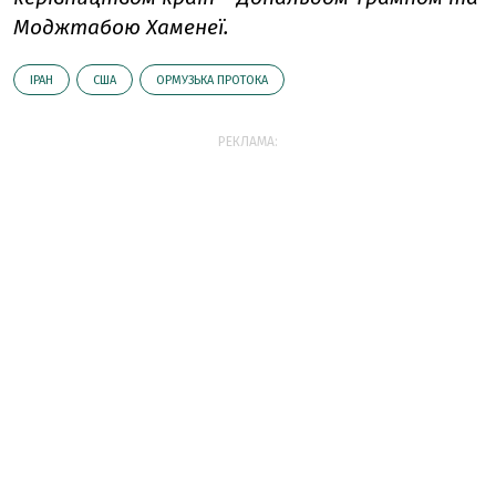
Моджтабою Хаменеї.
ІРАН
США
ОРМУЗЬКА ПРОТОКА
РЕКЛАМА: