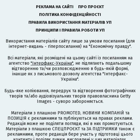
РЕКЛАМА НА САЙТІ
ПРО ПРОЄКТ
ПОЛІТИКА КОНФІДЕНЦІЙНОСТІ
ПРАВИЛА ВИКОРИСТАННЯ МАТЕРІАЛІВ УП
ПРИНЦИПИ І ПРАВИЛА РОБОТИ УП
Використання матеріалів сайту лише за умови посилання (для
інтернет-видань - гіперпосилання) на "Економічну правду".
Всі матеріали, які розміщені на цьому сайті із посиланням на
агентство
"Інтерфакс-Україна"
, не підлягають подальшому
відтворенню та/чи розповсюдженню в будь-якій формі,
інакше як з письмового дозволу агентства "Інтерфакс-
Україна".
Будь-яке копіювання, передрук та відтворення фотографічних
творів та/або аудіовізуальних творів правовласника Getty
Images - суворо забороняється.
Матеріали з плашкою PROMOTED, НОВИНИ КОМПАНІЙ та
ПОЗИЦІЯ є рекламними та публікуються на правах реклами.
Редакція може не поділяти погляди, які в них промотуються.
Матеріали з плашкою СПЕЦПРОЄКТ та ЗА ПІДТРИМКИ також є
рекламними, проте редакція бере участь у підготовці цього
контенту і поділяє думки, висловлені у цих матеріалах.