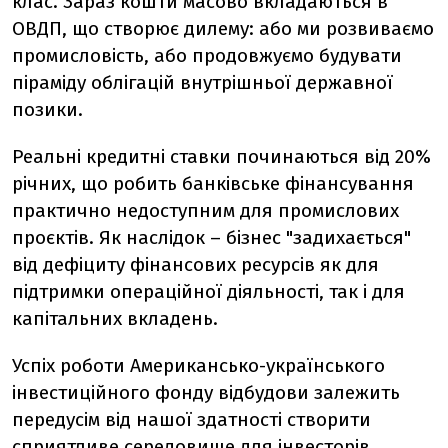
клас. Зараз кошти масово вкладаються в
ОВДП, що створює дилему: або ми розвиваємо
промисловість, або продовжуємо будувати
піраміду облігацій внутрішньої державної
позики.
Реальні кредитні ставки починаються від 20%
річних, що робить банківське фінансування
практично недоступним для промислових
проєктів. Як наслідок – бізнес "задихається"
від дефіциту фінансових ресурсів як для
підтримки операційної діяльності, так і для
капітальних вкладень.
Успіх роботи Американсько-українського
інвестиційного фонду відбудови залежить
передусім від нашої здатності створити
сприятливе середовище для інвесторів.