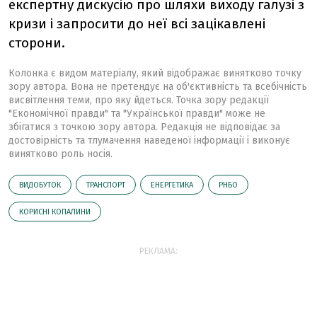
експертну дискусію про шляхи виходу галузі з
кризи і запросити до неї всі зацікавлені
сторони.
Колонка є видом матеріалу, який відображає винятково точку
зору автора. Вона не претендує на об'єктивність та всебічність
висвітлення теми, про яку йдеться. Точка зору редакції
"Економічної правди" та "Української правди" може не
збігатися з точкою зору автора. Редакція не відповідає за
достовірність та тлумачення наведеної інформації і виконує
винятково роль носія.
ВИДОБУТОК
ТРАНСПОРТ
ЕНЕРГЕТИКА
РНБО
КОРИСНІ КОПАЛИНИ
РЕКЛАМА: