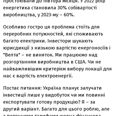
простоювали до півтора місяця. У 2022 році
енергетика становила 30% собівартості
виробництва, у 2023-му – 60%.
Особливо гостро ця проблема стоїть для
переробних потужностей, які споживають
багато електрики. Інвестори шукають
юрисдикції з низькою вартістю енергоносіїв і
"Велта" – не виняток. Ми працюємо над
розгортанням виробництва в США. Чи не
найважливішим критерієм вибору локації для
нас є вартість електроенергії.
Постає питання: Україна планує залучати
інвестиції лише у видобуток чи ми повинні
експортувати готову продукцію? Я – за
другий варіант. Багато для цього роблю, але
з поточними тарифами жодна фінансова