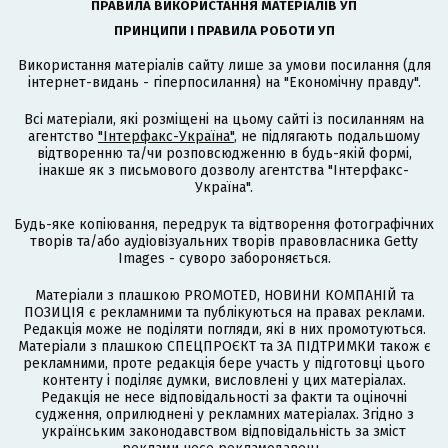
ПРАВИЛА ВИКОРИСТАННЯ МАТЕРІАЛІВ УП
ПРИНЦИПИ І ПРАВИЛА РОБОТИ УП
Використання матеріалів сайту лише за умови посилання (для
інтернет-видань - гіперпосилання) на "Економічну правду".
Всі матеріали, які розміщені на цьому сайті із посиланням на
агентство
"Інтерфакс-Україна"
, не підлягають подальшому
відтворенню та/чи розповсюдженню в будь-якій формі,
інакше як з письмового дозволу агентства "Інтерфакс-
Україна".
Будь-яке копіювання, передрук та відтворення фотографічних
творів та/або аудіовізуальних творів правовласника Getty
Images - суворо забороняється.
Матеріали з плашкою PROMOTED, НОВИНИ КОМПАНІЙ та
ПОЗИЦІЯ є рекламними та публікуються на правах реклами.
Редакція може не поділяти погляди, які в них промотуються.
Матеріали з плашкою СПЕЦПРОЄКТ та ЗА ПІДТРИМКИ також є
рекламними, проте редакція бере участь у підготовці цього
контенту і поділяє думки, висловлені у цих матеріалах.
Редакція не несе відповідальності за факти та оціночні
судження, оприлюднені у рекламних матеріалах. Згідно з
українським законодавством відповідальність за зміст