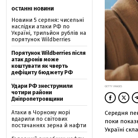
ОСТАННІ НОВИНИ
Новини 5 серпня: чисельні
наслідки атаки РФ по
Україні, трильйон рублів на
порятунок Wildberries
Порятунок Wildberries після
атак дронів може
коштувати як чверть
дефіциту бюджету РФ
Удари РФ знеструмили
GETTY IMAGES
чотири райони
Дніпропетровщини
Атаки в Чорному морі
Середня пен
вдарили по світових
поки показ
постачаннях зерна й нафти
Україні скл