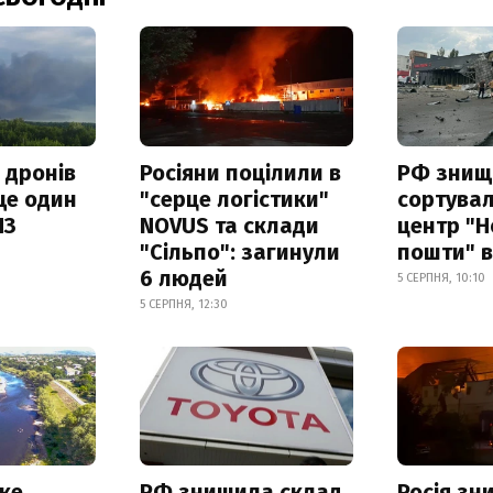
 дронів
Росіяни поцілили в
РФ знищ
ще один
"серце логістики"
сортува
ПЗ
NOVUS та склади
центр "Н
"Сільпо": загинули
пошти" в
6 людей
5 СЕРПНЯ, 10:10
5 СЕРПНЯ, 12:30
ке
РФ знищила склад
Росія з