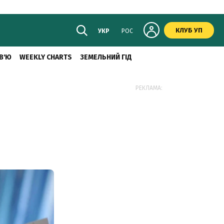
КЛУБ УП
УКР
РОС
В'Ю
WEEKLY CHARTS
ЗЕМЕЛЬНИЙ ГІД
РЕКЛАМА: