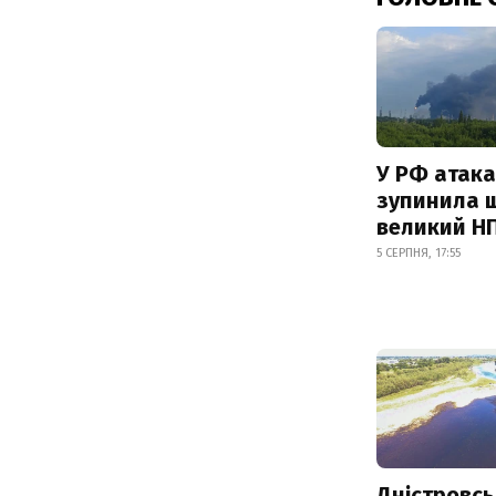
У РФ атака
зупинила 
великий Н
5 СЕРПНЯ, 17:55
Дністровсь