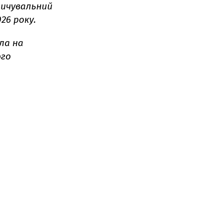
ичувальний
26 року.
ла на
ого