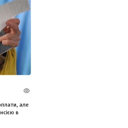
рплати, але
нсією в