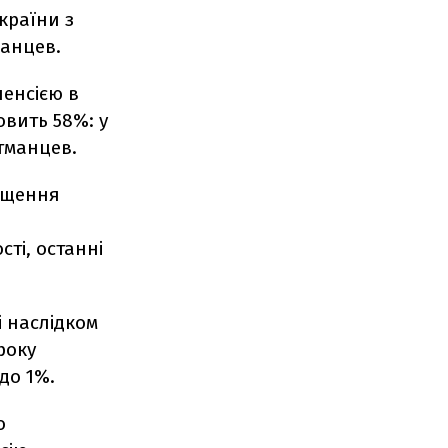
країни з
манцев.
енсією в
овить 58%: у
етманцев.
міщення
ті, останні
і наслідком
року
до 1%.
о