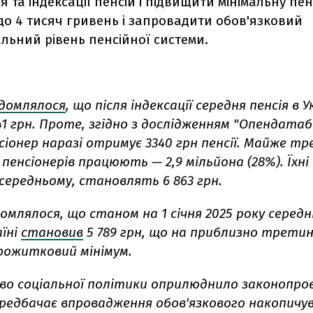
 та індексації пенсій і підвищити мінімальну пен
до 4 тисяч гривень і запровадити обов'язковий
льний рівень пенсійної системи.
ідомлялося
, що після індексації середня пенсія в У
41 грн. Проте, згідно з дослідженням "Опендата
іонер наразі отримує 3340 грн пенсії. Майже тр
 пенсіонерів працюють — 2,9 мільйона (28%). Їхні 
середньому, становлять 6 863 грн.
омлялося, що станом на 1 січня 2025 року середн
аїні
становив
5 789 грн, що на приблизно трети
рожитковий мінімум.
во соціальної політики оприлюднило законопроє
ередбачає впровадження обов'язкового накопичу