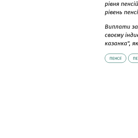
рівня пенсі
рівень пенс
Виплати за
своєму інди
казанка", я
ПЕНСІЇ
ПЕ