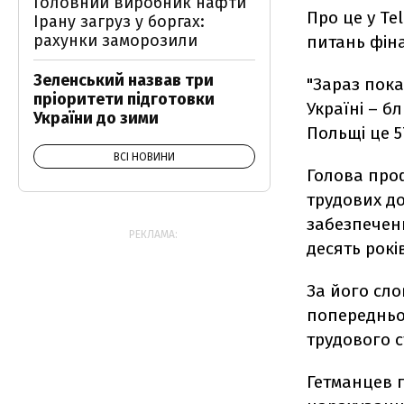
Головний виробник нафти
Про це у Te
Ірану загруз у боргах:
рахунки заморозили
питань фіна
Зеленський назвав три
"Зараз пок
пріоритети підготовки
Україні – б
України до зими
Польщі це 5
ВСІ НОВИНИ
Голова проф
трудових до
забезпеченн
РЕКЛАМА:
десять рокі
За його сло
попередньої
трудового с
Гетманцев г