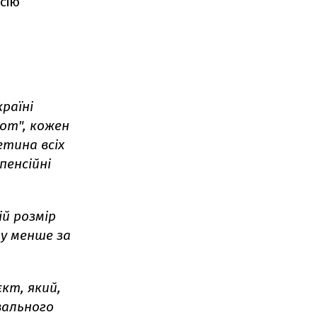
сію
країні
бот", кожен
етина всіх
пенсійні
ій розмір
ну менше за
кт, який,
вального