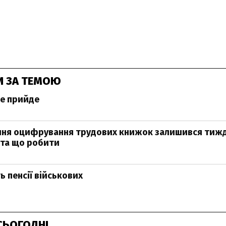
И ЗА ТЕМОЮ
не прийде
ння оцифрування трудових книжок залишився тижд
 та що робити
ь пенсії військових
СЬОГОДНІ