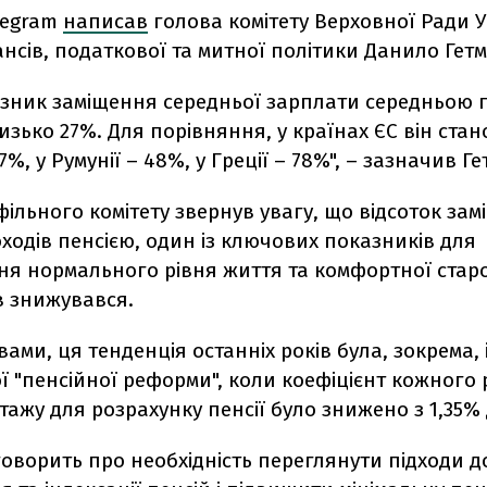
legram
написав
голова комітету Верховної Ради У
нсів, податкової та митної політики Данило Гет
азник заміщення середньої зарплати середньою п
лизько 27%. Для порівняння, у країнах ЄС він стан
7%, у Румунії – 48%, у Греції – 78%", – зазначив Г
ільного комітету звернув увагу, що відсоток за
ходів пенсією, один із ключових показників для
я нормального рівня життя та комфортної старос
в знижувався.
вами, ця тенденція останніх років була, зокрема, 
 "пенсійної реформи", коли коефіцієнт кожного 
тажу для розрахунку пенсії було знижено з 1,35% 
оворить про необхідність переглянути підходи д