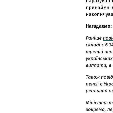
нарахування
принаймні 
накопичува
Нагадаємо:
Раніше
пов
складає 6 3
третій пенс
українських
виплати, в 
Також повід
пенсії в Укр
реальний п
Міністерст
зокрема, п