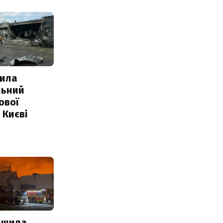
ила
льний
ової
 Києві
нищила