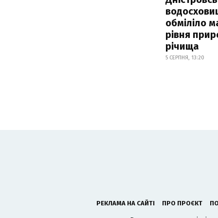
водосхови
обміліло м
рівня при
річища
5 СЕРПНЯ, 13:20
РЕКЛАМА НА САЙТІ
ПРО ПРОЄКТ
ПО