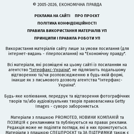
© 2005-2026, ЕКОНОМІЧНА ПРАВДА
РЕКЛАМА НА САЙТІ
ПРО ПРОЄКТ
ПОЛІТИКА КОНФІДЕНЦІЙНОСТІ
ПРАВИЛА ВИКОРИСТАННЯ МАТЕРІАЛІВ УП
ПРИНЦИПИ І ПРАВИЛА РОБОТИ УП
Використання матеріалів сайту лише за умови посилання (для
інтернет-видань - гіперпосилання) на "Економічну правду".
Всі матеріали, які розміщені на цьому сайті із посиланням на
агентство
"Інтерфакс-Україна"
, не підлягають подальшому
відтворенню та/чи розповсюдженню в будь-якій формі,
інакше як з письмового дозволу агентства "Інтерфакс-
Україна".
Будь-яке копіювання, передрук та відтворення фотографічних
творів та/або аудіовізуальних творів правовласника Getty
Images - суворо забороняється.
Матеріали з плашкою PROMOTED, НОВИНИ КОМПАНІЙ та
ПОЗИЦІЯ є рекламними та публікуються на правах реклами.
Редакція може не поділяти погляди, які в них промотуються.
Матеріали з плашкою СПЕЦПРОЄКТ та ЗА ПІДТРИМКИ також є