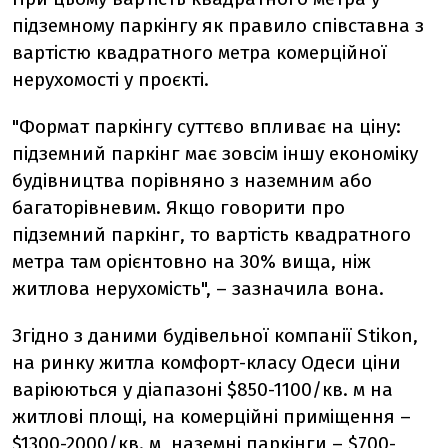
підземному паркінгу як правило співставна з
вартістю квадратного метра комерційної
нерухомості у проєкті.
"Формат паркінгу суттєво впливає на ціну:
підземний паркінг має зовсім іншу економіку
будівництва порівняно з наземним або
багаторівневим. Якщо говорити про
підземний паркінг, то вартість квадратного
метра там орієнтовно на 30% вища, ніж
житлова нерухомість", – зазначила вона.
Згідно з даними будівельної компанії Stikon,
на ринку житла комфорт-класу Одеси ціни
варіюються у діапазоні $850-1100/кв. м на
житлові площі, на комерційні приміщення –
$1300-2000/кв. м, наземні паркінги – $700-