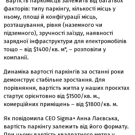
"Вартість паркомісць залежить від багатьох
факторів: типу паркінгу, кількості місць у
ньому, площі й конфігурації місць,
розташування, рівня (наземного чи
підземного), зручності заїзду, наявності
зарядної інфраструктури для електромобілів
тощо – від $1400/кв. м", – розповіли у
компанії.
Динаміка вартості паркінгів за останні роки
демонструє стабільне зростання. Для
порівняння, вартість житла у наших проєктах
стартує орієнтовно від $1500/кв. м.,
комерційних приміщень – від $1800/кв. м.
Як повідомила СЕО Sigma+ Анна Лаєвська,
вартість паркінгу залежить від його формату.
При цьому вартість квадратного метра у