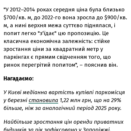
"У 2012–2014 роках середня ціна була близько
$700/кв. м, до 2022-го вона зросла до $900/кв.
м, а нині верхня межа суттєво піднялася, і
попит легко "з'їдає" цю пропозицію. Це
класична економічна залежність: стійке
зростання ціни за квадратний метр у
паркінгах є прямим свідченням того, що
ринок перегрітий попитом", – пояснив він.
Нагадаємо:
У Києві медіанна вартість купівлі паркомісця
у березні
становила
1,22 млн грн, що на 29%
більше, ніж за аналогічний період 2025 року.
Найбільше зростання цін оренди приватних
будинків за рік
зафіксовано
у Запоріжжі,