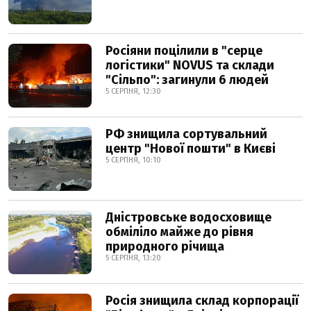
Росіяни поцілили в "серце
логістики" NOVUS та склади
"Сільпо": загинули 6 людей
5 СЕРПНЯ, 12:30
РФ знищила сортувальний
центр "Нової пошти" в Києві
5 СЕРПНЯ, 10:10
Дністровське водосховище
обміліло майже до рівня
природного річища
5 СЕРПНЯ, 13:20
Росія знищила склад корпорації