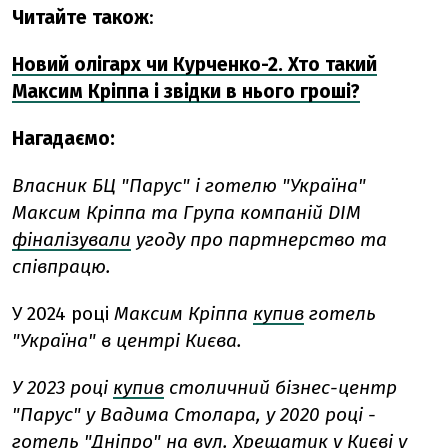
Читайте також
:
Новий олігарх чи Курченко-2. Хто такий
Максим Кріппа і звідки в нього гроші?
Нагадаємо:
Власник БЦ "Парус" і готелю "Україна"
Максим Кріппа та Група компаній DIM
фіналізували
угоду про партнерство та
співпрацю.
У 2024 році
Максим Кріппа
купив
готель
"Україна" в центрі Києва.
У 2023 році
купив
столичний бізнес-центр
"Парус" у Вадима Столара, у 2020 році -
готель "Дніпро" на вул. Хрещатик у Києві у