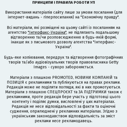
ПРИНЦИПИ І ПРАВИЛА РОБОТИ УП
Використання матеріалів сайту лише за умови посилання (для
інтернет-видань - гіперпосилання) на "Економічну правду".
Всі матеріали, які розміщені на цьому сайті із посиланням на
агентство
"Інтерфакс-Україна"
, не підлягають подальшому
відтворенню та/чи розповсюдженню в будь-якій формі,
інакше як з письмового дозволу агентства "Інтерфакс-
Україна".
Будь-яке копіювання, передрук та відтворення фотографічних
творів та/або аудіовізуальних творів правовласника Getty
Images - суворо забороняється.
Матеріали з плашкою PROMOTED, НОВИНИ КОМПАНІЙ та
ПОЗИЦІЯ є рекламними та публікуються на правах реклами.
Редакція може не поділяти погляди, які в них промотуються.
Матеріали з плашкою СПЕЦПРОЄКТ та ЗА ПІДТРИМКИ також є
рекламними, проте редакція бере участь у підготовці цього
контенту і поділяє думки, висловлені у цих матеріалах.
Редакція не несе відповідальності за факти та оціночні
судження, оприлюднені у рекламних матеріалах. Згідно з
українським законодавством відповідальність за зміст
реклами несе рекламодавець.