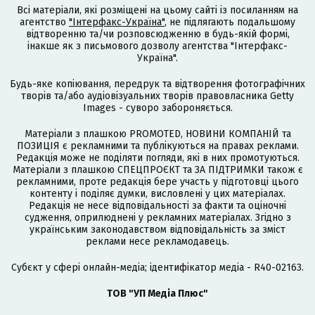
Всі матеріали, які розміщені на цьому сайті із посиланням на
агентство
"Інтерфакс-Україна"
, не підлягають подальшому
відтворенню та/чи розповсюдженню в будь-якій формі,
інакше як з письмового дозволу агентства "Інтерфакс-
Україна".
Будь-яке копіювання, передрук та відтворення фотографічних
творів та/або аудіовізуальних творів правовласника Getty
Images - суворо забороняється.
Матеріали з плашкою PROMOTED, НОВИНИ КОМПАНІЙ та
ПОЗИЦІЯ є рекламними та публікуються на правах реклами.
Редакція може не поділяти погляди, які в них промотуються.
Матеріали з плашкою СПЕЦПРОЄКТ та ЗА ПІДТРИМКИ також є
рекламними, проте редакція бере участь у підготовці цього
контенту і поділяє думки, висловлені у цих матеріалах.
Редакція не несе відповідальності за факти та оціночні
судження, оприлюднені у рекламних матеріалах. Згідно з
українським законодавством відповідальність за зміст
реклами несе рекламодавець.
Cубєкт у сфері онлайн-медіа; ідентифікатор медіа - R40-02163.
ТОВ "УП Медіа Плюс"