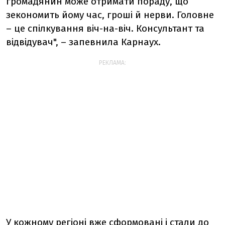
громадянин може отримати пораду, що
зекономить йому час, гроші й нерви. Головне
– це спілкування віч-на-віч. Консультант та
відвідувач", – запевнила Карнаух.
РЕКЛАМА:
У кожному регіоні вже сформовані і стали до