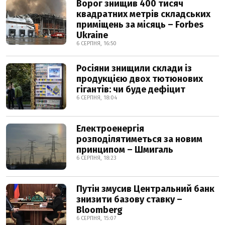
Ворог знищив 400 тисяч
квадратних метрів складських
приміщень за місяць – Forbes
Ukraine
6 СЕРПНЯ, 16:50
Росіяни знищили склади із
продукцією двох тютюнових
гігантів: чи буде дефіцит
6 СЕРПНЯ, 18:04
Електроенергія
розподілятиметься за новим
принципом – Шмигаль
6 СЕРПНЯ, 18:23
Путін змусив Центральний банк
знизити базову ставку –
Bloomberg
6 СЕРПНЯ, 15:07