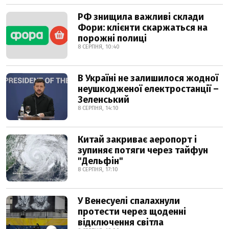
РФ знищила важливі склади
Фори: клієнти скаржаться на
порожні полиці
8 СЕРПНЯ, 10:40
В Україні не залишилося жодної
неушкодженої електростанції –
Зеленський
8 СЕРПНЯ, 14:10
Китай закриває аеропорт і
зупиняє потяги через тайфун
"Дельфін"
8 СЕРПНЯ, 17:10
У Венесуелі спалахнули
протести через щоденні
відключення світла