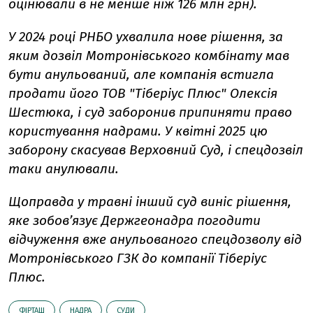
оцінювали в не менше ніж 126 млн грн).
У 2024 році РНБО ухвалила нове рішення, за
яким дозвіл Мотронівського комбінату мав
бути анульований, але компанія встигла
продати його ТОВ "Тіберіус Плюс" Олексія
Шестюка, і суд заборонив припиняти право
користування надрами. У квітні 2025 цю
заборону скасував Верховний Суд, і спецдозвіл
таки анулювали.
Щоправда у травні інший суд виніс рішення,
яке зобовʼязує Держгеонадра погодити
відчуження вже анульованого спецдозволу від
Мотронівського ГЗК до компанії Тіберіус
Плюс.
ФІРТАШ
НАДРА
СУДИ