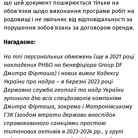
що цей документ поширюється тільки на
обовʼязки щодо виконання програми робіт на
родовищі і не звільняє від відповідальності за
порушення зобовʼязань за договором оренди.
Нагадаємо:
На тлі персональних обмежень (ще в 2021 році
накладених РНБО на бенефіціара Group DF
Дмитра Фірташа) і нових вимог Кодексу
України про надра – в березні 2023 році
Державна служба геології та надр України
зупинила дію всіх спецдозволів компаніям
Дмитра Фірташа, зокрема і Мотронівському
ГЗК (згодом втрати держави внаслідок
спровокованого санкціями простою
титанових активів в 2023-2024 рр.. у групі