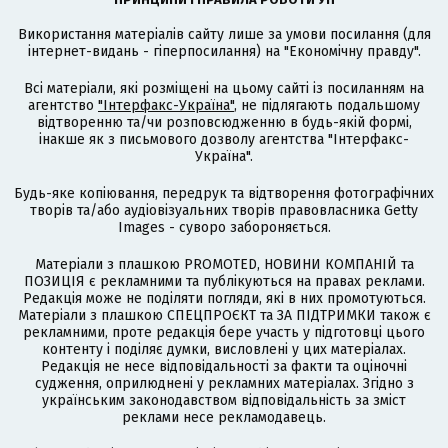
Використання матеріалів сайту лише за умови посилання (для
інтернет-видань - гіперпосилання) на "Економічну правду".
Всі матеріали, які розміщені на цьому сайті із посиланням на
агентство
"Інтерфакс-Україна"
, не підлягають подальшому
відтворенню та/чи розповсюдженню в будь-якій формі,
інакше як з письмового дозволу агентства "Інтерфакс-
Україна".
Будь-яке копіювання, передрук та відтворення фотографічних
творів та/або аудіовізуальних творів правовласника Getty
Images - суворо забороняється.
Матеріали з плашкою PROMOTED, НОВИНИ КОМПАНІЙ та
ПОЗИЦІЯ є рекламними та публікуються на правах реклами.
Редакція може не поділяти погляди, які в них промотуються.
Матеріали з плашкою СПЕЦПРОЄКТ та ЗА ПІДТРИМКИ також є
рекламними, проте редакція бере участь у підготовці цього
контенту і поділяє думки, висловлені у цих матеріалах.
Редакція не несе відповідальності за факти та оціночні
судження, оприлюднені у рекламних матеріалах. Згідно з
українським законодавством відповідальність за зміст
реклами несе рекламодавець.