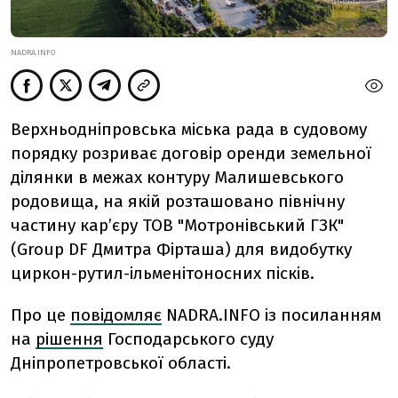
NADRA.INFO
Верхньодніпровська міська рада в судовому
порядку розриває договір оренди земельної
ділянки в межах контуру Малишевського
родовища, на якій розташовано північну
частину карʼєру ТОВ "Мотронівський ГЗК"
(Group DF Дмитра Фірташа) для видобутку
циркон-рутил-ільменітоносних пісків.
Про це
повідомляє
NADRA.INFO із посиланням
на
рішення
Господарського суду
Дніпропетровської області.