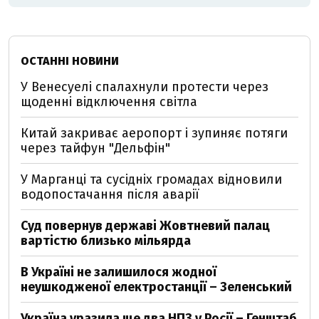
ОСТАННІ НОВИНИ
У Венесуелі спалахнули протести через
щоденні відключення світла
Китай закриває аеропорт і зупиняє потяги
через тайфун "Дельфін"
У Марганці та сусідніх громадах відновили
водопостачання після аварії
Суд повернув державі Жовтневий палац
вартістю близько мільярда
В Україні не залишилося жодної
неушкодженої електростанції – Зеленський
Україна уразила ще два НПЗ у Росії – Генштаб