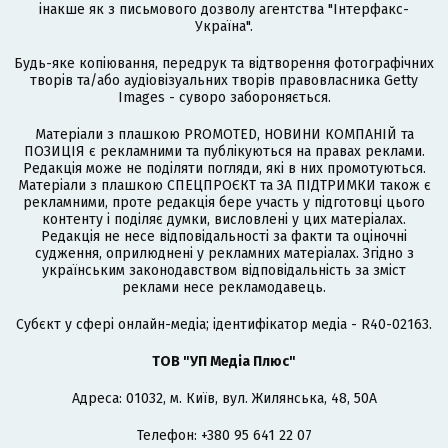
інакше як з письмового дозволу агентства "Інтерфакс-
Україна".
Будь-яке копіювання, передрук та відтворення фотографічних
творів та/або аудіовізуальних творів правовласника Getty
Images - суворо забороняється.
Матеріали з плашкою PROMOTED, НОВИНИ КОМПАНІЙ та
ПОЗИЦІЯ є рекламними та публікуються на правах реклами.
Редакція може не поділяти погляди, які в них промотуються.
Матеріали з плашкою СПЕЦПРОЄКТ та ЗА ПІДТРИМКИ також є
рекламними, проте редакція бере участь у підготовці цього
контенту і поділяє думки, висловлені у цих матеріалах.
Редакція не несе відповідальності за факти та оціночні
судження, оприлюднені у рекламних матеріалах. Згідно з
українським законодавством відповідальність за зміст
реклами несе рекламодавець.
Cубєкт у сфері онлайн-медіа; ідентифікатор медіа - R40-02163.
ТОВ "УП Медіа Плюс"
Адреса: 01032, м. Київ, вул. Жилянська, 48, 50А
Телефон: +380 95 641 22 07