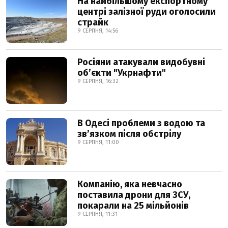
На найбільшому експортному
центрі залізної руди оголосили
страйк
9 СЕРПНЯ, 14:56
Росіяни атакували видобувні
обʼєкти "Укрнафти"
9 СЕРПНЯ, 16:32
В Одесі проблеми з водою та
звʼязком після обстрілу
9 СЕРПНЯ, 11:00
Компанію, яка невчасно
поставила дрони для ЗСУ,
покарали на 25 мільйонів
9 СЕРПНЯ, 11:31