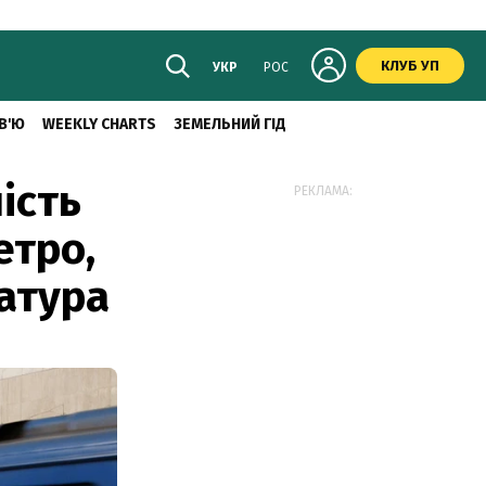
КЛУБ УП
УКР
РОС
В'Ю
WEEKLY CHARTS
ЗЕМЕЛЬНИЙ ГІД
ість
РЕКЛАМА:
етро,
атура