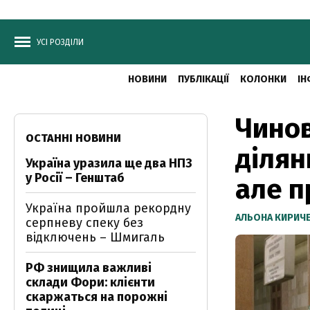
УСІ РОЗДІЛИ
НОВИНИ
ПУБЛІКАЦІЇ
КОЛОНКИ
ІН
Чинов
ОСТАННІ НОВИНИ
ділян
Україна уразила ще два НПЗ
у Росії – Генштаб
але п
Україна пройшла рекордну
АЛЬОНА КИРИЧ
серпневу спеку без
відключень – Шмигаль
РФ знищила важливі
склади Фори: клієнти
скаржаться на порожні