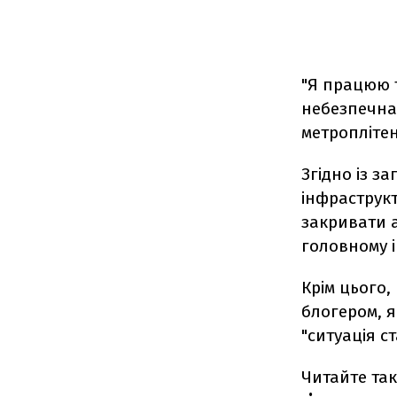
"
Я працюю т
небезпечна 
метроплітен
Згідно із з
інфраструк
закривати а
головному 
Крім цього,
блогером, я
"ситуація ст
Читайте та