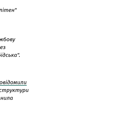
літен"
ужбову
ез
ідська".
овідомили
аструктури
инила