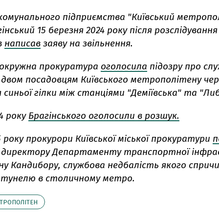
комунального підприємства "Київський метропо
інський 15 березня 2024 року після розслідування
в
написав
заяву на звільнення.
 окружна прокуратура
оголосила
підозру про сл
 двом посадовцям Київського метрополітену чер
синьої гілки між станціями "Деміївська" та "Либ
4 року
Брагінського оголосили в розшук.
5 року п
рокурори Київської міської прокуратури
п
у директору Департаменту транспортної інфр
ну Кандибору, службова недбалість якого сприч
 тунелю в столичному метро.
ТРОПОЛІТЕН