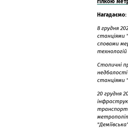
гілкою мет
Нагадаємо
:
8 грудня 20
станціями "
словами мер
технологій 
Столичні п
недбалості
станціями "
20 грудня 2
інфраструк
транспортно
метрополіт
"Деміївська