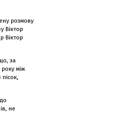
ену розмову
ну
Віктор
ер
Віктор
що, за
3 року
між
 пісок,
 до
ів, не