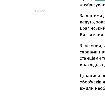
опублікува
РЕКЛАМА:
За даними 
ведуть, зок
Брагінськи
Вигівський.
З розмови, 
словами нач
станціями "
внаслідок ц
Ці записи п
обов'язків 
вжили необх