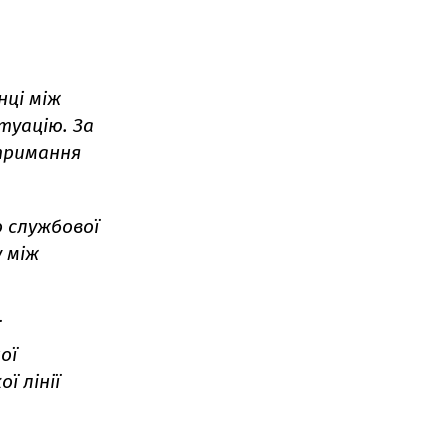
нці між
итуацію.
За
тримання
 службової
 між
ої
ї лінії