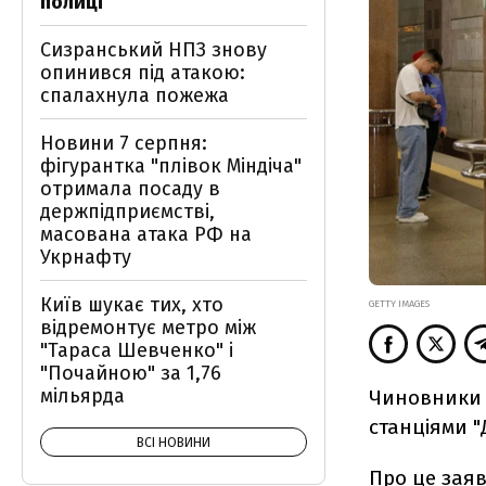
полиці
Сизранський НПЗ знову
опинився під атакою:
спалахнула пожежа
Новини 7 серпня:
фігурантка "плівок Міндіча"
отримала посаду в
держпідприємстві,
масована атака РФ на
Укрнафту
Київ шукає тих, хто
GETTY IMAGES
відремонтує метро між
"Тараса Шевченко" і
"Почайною" за 1,76
мільярда
Чиновники 
станціями "
ВСІ НОВИНИ
Про це
зая