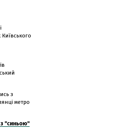
і
к Київського
ів
нський
ись з
лянці метро
 з "синьою"