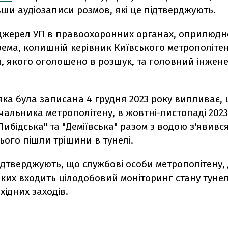
вши
аудіозаписи розмов, які це підтверджують.
джерел УП в правоохоронних органах, оприлюдн
рема,
к
олишній керівник Київського метрополіте
й
, якого оголошено в розшук, та головний інжен
яка була записана 4 грудня 2023 року випливає, 
альника метрополітену, в жовтні-листопаді 202
Либідська" та "Деміївська"
разом з водою з'явився
ього пішли тріщини в тунелі.
ідтверджують, що службові особи метрополітену,
яких входить цілодобовий моніторинг стану тунел
ідних заходів.