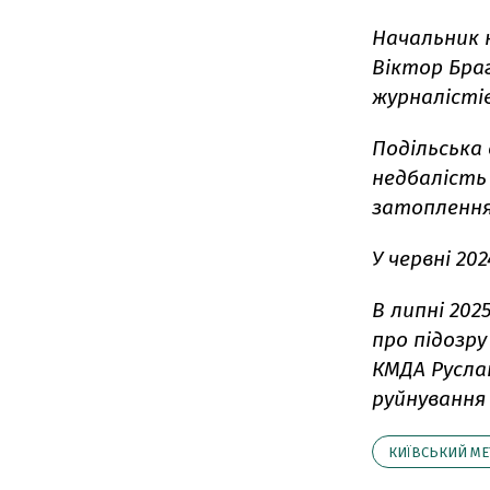
Начальник 
Віктор Браг
журналісті
Подільська
недбалість
затоплення 
У червні 202
В липні 202
про підозр
КМДА Русла
руйнування
КИЇВСЬКИЙ МЕ