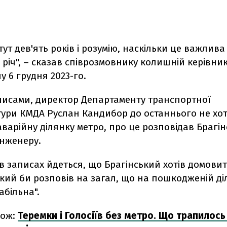
ут дев'ять років і розумію, наскільки це важлива 
річ", – сказав співрозмовнику колишній керівни
у 6 грудня 2023-го.
аписами, директор Департаменту транспортної
тури КМДА
Руслан Кандибор до останнього не хот
варійну ділянку метро, про це розповідав Брагі
інженеру.
 в записах йдеться, що Брагінський хотів домовит
кий би розповів на загал, що на пошкодженій ді
абільна".
кож:
Теремки і Голосіїв без метро. Що трапилось