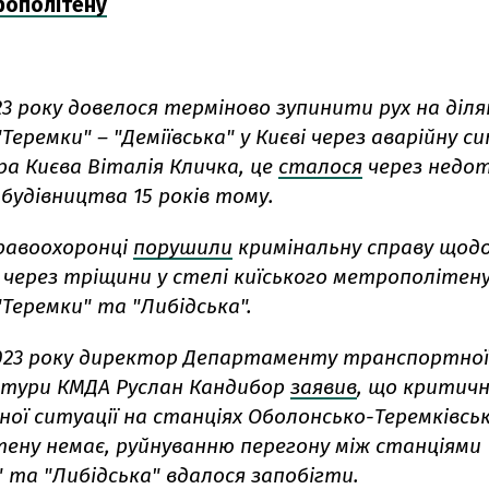
рополітену
23 року
довелося терміново зупинити рух на діля
Теремки" – "Деміївська" у Києві через аварійну с
а Києва Віталія Кличка, це
сталося
через недо
будівництва 15 років тому.
равоохоронці
порушили
кримінальну справу щодо
 через тріщини у стелі киїського метрополітену
Теремки" та "Либідська".
023 року
директор Департаменту транспортної
тури КМДА Руслан Кандибор
заявив
, що к
ритичн
ї ситуації на станціях Оболонсько-Теремківсько
ену немає, руйнуванню перегону між станціями
" та "Либідська" вдалося запобігти.