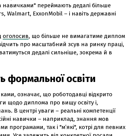
за навичками" переймають дедалі більше
s, Walmart, ExxonMobil – і навіть державні
д
оголосив
, що більше не вимагатиме диплом
відчить про масштабний зсув на ринку праці,
ватимуться дедалі сильніше, зокрема й в
ть формальної освіти
ичками, означає, що роботодавці відкрито
ги щодо диплома про вищу освіту і,
ань. В центрі уваги – реальні компетенції
сійні навички – наприклад, знання мов
 програмами, так і "м’які", котрі для певних
и. Усе залежить від конкретної посади.