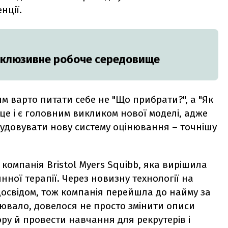
нції.
інклюзивне робоче середовище
м варто питати себе не "Що прибрати?", а "Як
це і є головним викликом нової моделі, адже
будовувати нову систему оцінювання – точнішу
омпанія Bristol Myers Squibb, яка вирішила
нної терапії. Через новизну технології на
 досвідом, тож компанія перейшла до найму за
ювало, довелося не просто змінити описи
ору й провести навчання для рекрутерів і