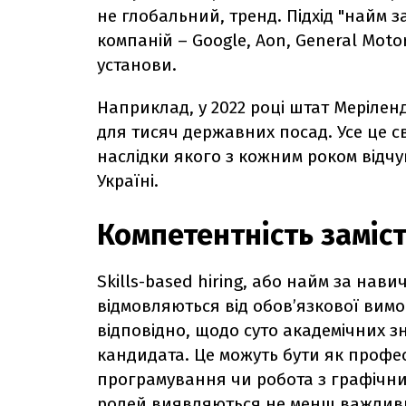
не глобальний, тренд. Підхід "найм 
компаній – Google, Aon, General Motor
установи.
Наприклад, у 2022 році штат Мерілен
для тисяч державних посад. Усе це с
наслідки якого з кожним роком відчу
Україні.
Компетентність заміс
Skills-based hiring, або найм за нав
відмовляються від обов’язкової вимо
відповідно, щодо суто академічних зн
кандидата. Це можуть бути як профе
програмування чи робота з графічними
ролей виявляються не менш важливим