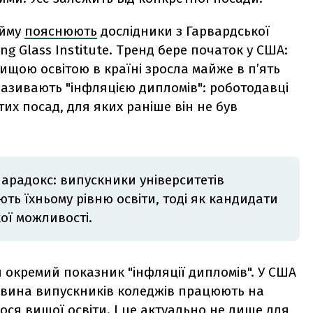
айму
пояснюють
дослідники з Гарвардської
ng Glass Institute. Тренд бере початок у США:
 вищою освітою в країні зросла майже в п’ять
називають "інфляцією дипломів": роботодавці
их посад, для яких раніше він не був
парадокс: випускники університетів
ть їхньому рівню освіти, тоді як кандидати
ої можливості.
 окремий показник "інфляції дипломів". У США
овина випускників коледжів працюють на
ося вищої освіти. І це актуально не лише для