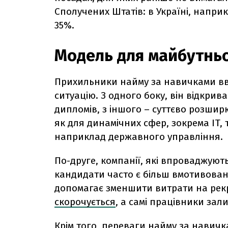
Сполучених Штатів: в Україні, наприк
35%.
Модель для майбутнь
Прихильники найму за навичками вва
ситуацію. З одного боку, він відкри
дипломів, з іншого – суттєво розшир
як для динамічних сфер, зокрема IT, 
наприклад державного управління.
По-друге, компанії, які впроваджуют
кандидати часто є більш вмотивован
допомагає зменшити витрати на рекру
скорочується
, а самі працівники за
Крім того, переваги найму за навич