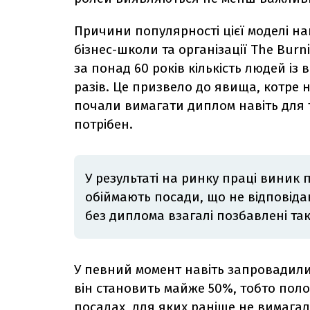
Причини популярності цієї моделі н
бізнес-школи та організації The Burni
за понад 60 років кількість людей із
разів. Це призвело до явища, котре 
почали вимагати диплом навіть для т
потрібен.
У результаті на ринку праці виник 
обіймають посади, що не відповідаю
без диплома взагалі позбавлені так
У певний момент навіть запровадили
він становить майже 50%, тобто пол
посадах, для яких раніше не вимагал