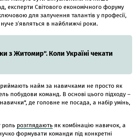
лад, експерти Світового економічного форуму
ключовою для залучення талантів у професії,
инуче з’являться в найближчі роки.
ки з Житомир". Коли Україні чекати
сприймають найм за навичками не просто як
ель побудови команд. В основі цього підходу –
а навички", де головне не посада, а набір умінь,
у роль
розглядають
як комбінацію навичок, а
гнучко формувати команди під конкретні