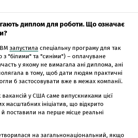
агають диплом для роботи. Що означає
и?
IBM
запустила
спеціальну програму для так
ю з "білими" та "синіми") – оплачуване
участь у якому не вимагала ані диплома, ані
полягала в тому, щоб дати людям практичні
огли б застосовувати вже в межах компанії.
х вакансій у США саме випускниками цієї
х масштабних ініціатив, що відкрито
 й поставили на перше місце реальні
еретворилася на загальнонаціональний, якщо