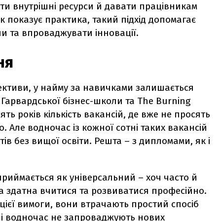
и внутрішні ресурси й давати працівникам
 як показує практика, такий підхід допомагає
и та впроваджувати інновації.
ня
ективи, у найму за навичками залишається
Гарвардської бізнес-школи та The Burning
сять років кількість вакансій, де вже не просять
. Але водночас із кожної сотні таких вакансій
в без вищої освіти. Решта – з дипломами, як і
приймається як універсальний – хоч часто й
 здатна вчитися та розвиватися професійно.
цієї вимоги, вони втрачають простий спосіб
– і водночас не запроваджують нових