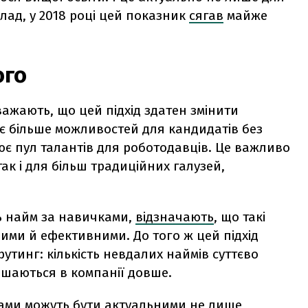
лад, у 2018 році цей показник
сягав
майже
ого
жають, що цей підхід здатен змінити
ває більше можливостей для кандидатів без
ює пул талантів для роботодавців. Це важливо
так і для більш традиційних галузей,
ь найм за навичками,
відзначають
, що такі
ими й ефективними. До того ж цей підхід
тинг: кількість невдалих наймів суттєво
лишаються в компанії довше.
ками можуть бути актуальними не лише