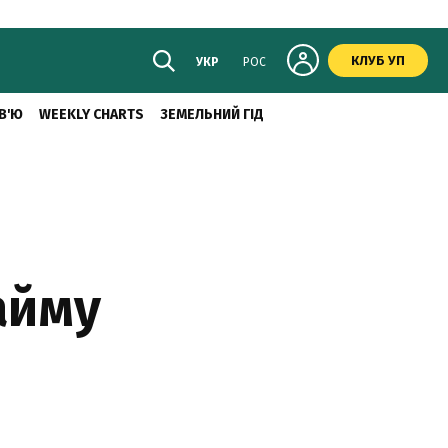
КЛУБ УП
УКР
РОС
В'Ю
WEEKLY CHARTS
ЗЕМЕЛЬНИЙ ГІД
айму