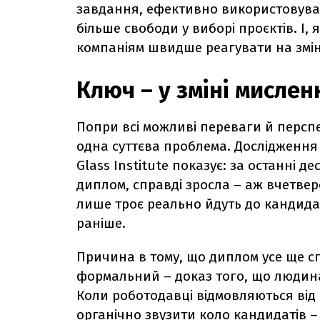
завдання, ефективно використовуват
більше свободи у виборі проєктів. І,
компаніям швидше реагувати на змін
Ключ – у зміні мислен
Попри всі можливі переваги й персп
одна суттєва проблема. Дослідження 
Glass Institute показує: за останні де
диплом, справді зросла – аж вчетверо
лише троє реально йдуть до кандидаті
раніше.
Причина в тому, що диплом усе ще с
формальний – доказ того, що людина
Коли роботодавці відмовляються від 
органічно звузити коло кандидатів 