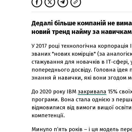
Дедалі більше компаній не вим
новий тренд найму за навичкам
У 2017 році технологічна корпорація 
званих "нових комірців" (за аналогіє
стажування для новачків в ІТ-сфері, 
попереднього досвіду. Головна ідея 
знання й навички, які вони згодом м
До 2020 року IBM
закривала
15% свої
програми. Вона стала однією з перши
відмовилися від вимоги вищої освіти
компетенції.
Минуло п’ять років – і ця модель п